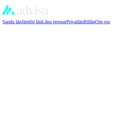
Samla lån
Jämför lån
Låna pengar
Privatlån
Billån
Om oss