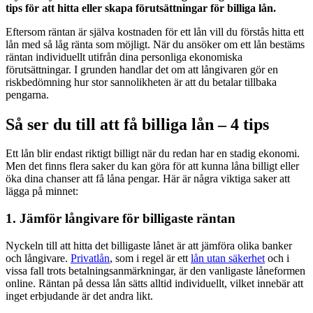
tips för att hitta eller skapa förutsättningar för billiga lån.
Eftersom räntan är själva kostnaden för ett lån vill du förstås hitta ett
lån med så låg ränta som möjligt. När du ansöker om ett lån bestäms
räntan individuellt utifrån dina personliga ekonomiska
förutsättningar. I grunden handlar det om att långivaren gör en
riskbedömning hur stor sannolikheten är att du betalar tillbaka
pengarna.
Så ser du till att få billiga lån – 4 tips
Ett lån blir endast riktigt billigt när du redan har en stadig ekonomi.
Men det finns flera saker du kan göra för att kunna låna billigt eller
öka dina chanser att få låna pengar. Här är några viktiga saker att
lägga på minnet:
1. Jämför långivare för billigaste räntan
Nyckeln till att hitta det billigaste lånet är att jämföra olika banker
och långivare.
Privatlån
, som i regel är ett
lån utan säkerhet
och i
vissa fall trots betalningsanmärkningar, är den vanligaste låneformen
online. Räntan på dessa lån sätts alltid individuellt, vilket innebär att
inget erbjudande är det andra likt.