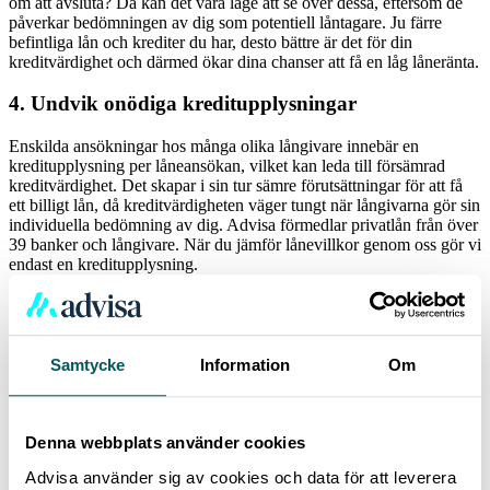
om att avsluta? Då kan det vara läge att se över dessa, eftersom de
påverkar bedömningen av dig som potentiell låntagare. Ju färre
befintliga lån och krediter du har, desto bättre är det för din
kreditvärdighet och därmed ökar dina chanser att få en låg låneränta.
4. Undvik onödiga kreditupplysningar
Enskilda ansökningar hos många olika långivare innebär en
kreditupplysning per låneansökan, vilket kan leda till försämrad
kreditvärdighet. Det skapar i sin tur sämre förutsättningar för att få
ett billigt lån, då kreditvärdigheten väger tungt när långivarna gör sin
individuella bedömning av dig. Advisa förmedlar privatlån från över
39 banker och långivare. När du jämför lånevillkor genom oss gör vi
endast en kreditupplysning.
Samtycke
Information
Om
Läs fler artiklar:
Ränta på Ränta
Ränteskillnadsersättning
Denna webbplats använder cookies
Vad är en långivare?
Billiga lån – så får du låg ränta
Advisa använder sig av cookies och data för att leverera
Hur mycket kan jag låna?