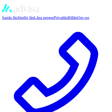
Samla lån
Jämför lån
Låna pengar
Privatlån
Billån
Om oss