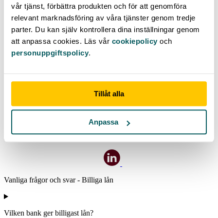
vår tjänst, förbättra produkten och för att genomföra
relevant marknadsföring av våra tjänster genom tredje
parter. Du kan själv kontrollera dina inställningar genom
att anpassa cookies. Läs vår
cookiepolicy
och
personuppgiftspolicy
.
Tillåt alla
Skribent: Povel Arwidson
Uppdaterad:
2025-09-18
Flera år som ekonomi- och näringslivsreporter har gett Povel ett
Anpassa
fundament för att leverera lättbegripliga texter inom privatekonomi
här på Advisa.se.
Vanliga frågor och svar - Billiga lån
Vilken bank ger billigast lån?