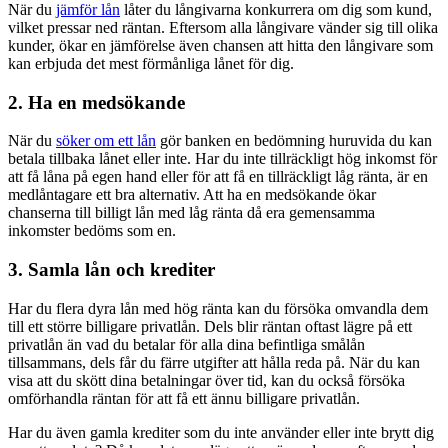
När du
jämför lån
låter du långivarna konkurrera om dig som kund,
vilket pressar ned räntan. Eftersom alla långivare vänder sig till olika
kunder, ökar en jämförelse även chansen att hitta den långivare som
kan erbjuda det mest förmånliga lånet för dig.
2. Ha en medsökande
När du
söker om ett lån
gör banken en bedömning huruvida du kan
betala tillbaka lånet eller inte. Har du inte tillräckligt hög inkomst för
att få låna på egen hand eller för att få en tillräckligt låg ränta, är en
medlåntagare ett bra alternativ. Att ha en medsökande ökar
chanserna till billigt lån med låg ränta då era gemensamma
inkomster bedöms som en.
3. Samla lån och krediter
Har du flera dyra lån med hög ränta kan du försöka omvandla dem
till ett större billigare privatlån. Dels blir räntan oftast lägre på ett
privatlån än vad du betalar för alla dina befintliga smålån
tillsammans, dels får du färre utgifter att hålla reda på. När du kan
visa att du skött dina betalningar över tid, kan du också försöka
omförhandla räntan för att få ett ännu billigare privatlån.
Har du även gamla krediter som du inte använder eller inte brytt dig