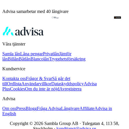
Advisa samarbetar med 40 långivare
Våra tjänster
Samla lån
Låna pengar
Privatlån
Jämför
lån
Billån
Båtlån
Blancolån
Trygghetsförsäkring
Kundservice
Kontakta oss
Frågor & Svar
Så går det
till
Ordlista
Användarvillkor
Dataskyddspolicy
Advisa
Plus
Cookies
Om du inte är nöjd
Avregistrera
Advisa
Om oss
Press
Blogg
Fråga Advisa
Långivare
Affiliate
Advisa in
English
Copyright © 2026 Sambla Group AB · Tulegatan 4, 113 58,
Stockholm ·
kundtjanst@advisa.se