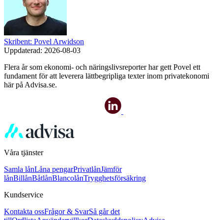
Skribent: Povel Arwidson
Uppdaterad:
2026-08-03
Flera år som ekonomi- och näringslivsreporter har gett Povel ett
fundament för att leverera lättbegripliga texter inom privatekonomi
här på Advisa.se.
Våra tjänster
Samla lån
Låna pengar
Privatlån
Jämför
lån
Billån
Båtlån
Blancolån
Trygghetsförsäkring
Kundservice
Kontakta oss
Frågor & Svar
Så går det