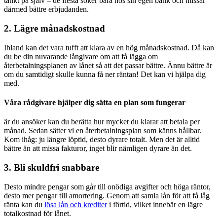
tänkt på själv – de flesta söker bara hos sin egen bank och missar
därmed bättre erbjudanden.
2. Lägre månadskostnad
Ibland kan det vara tufft att klara av en hög månadskostnad. Då kan
du be din nuvarande långivare om att få lägga om
återbetalningsplanen av lånet så att det passar bättre. Ännu bättre är
om du samtidigt skulle kunna få ner räntan! Det kan vi hjälpa dig
med.
Våra rådgivare hjälper dig sätta en plan som fungerar
är du ansöker kan du berätta hur mycket du klarar att betala per
månad. Sedan sätter vi en återbetalningsplan som känns hållbar.
Kom ihåg: ju längre löptid, desto dyrare totalt. Men det är alltid
bättre än att missa fakturor, inget blir nämligen dyrare än det.
3. Bli skuldfri snabbare
Desto mindre pengar som går till onödiga avgifter och höga räntor,
desto mer pengar till amortering. Genom att samla lån för att få låg
ränta kan du
lösa lån och krediter
i förtid, vilket innebär en lägre
totalkostnad för lånet.