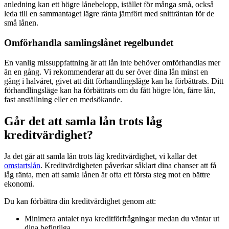
anledning kan ett högre lånebelopp, istället för många små, också
leda till en sammantaget lägre ränta jämfört med snitträntan för de
små lånen.
Omförhandla samlingslånet regelbundet
En vanlig missuppfattning är att lån inte behöver omförhandlas mer
än en gång. Vi rekommenderar att du ser över dina lån minst en
gång i halvåret, givet att ditt förhandlingsläge kan ha förbättrats. Ditt
förhandlingsläge kan ha förbättrats om du fått högre lön, färre lån,
fast anställning eller en medsökande.
Går det att samla lån trots låg
kreditvärdighet?
Ja det går att samla lån trots låg kreditvärdighet, vi kallar det
omstartslån
. Kreditvärdigheten påverkar såklart dina chanser att få
låg ränta, men att samla lånen är ofta ett första steg mot en bättre
ekonomi.
Du kan förbättra din kreditvärdighet genom att:
Minimera antalet nya kreditförfrågningar medan du väntar ut
dina befintliga