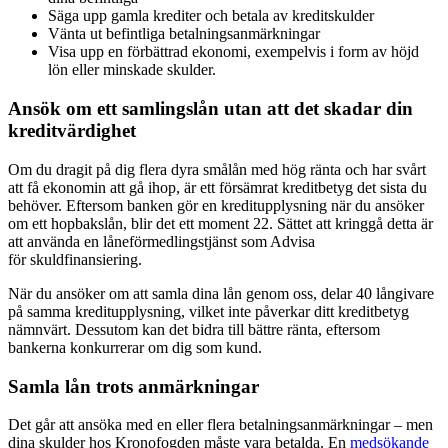
Säga upp gamla krediter och betala av kreditskulder
Vänta ut befintliga betalningsanmärkningar
Visa upp en förbättrad ekonomi, exempelvis i form av höjd
lön eller minskade skulder.
Ansök om ett samlingslån utan att det skadar din
kreditvärdighet
Om du dragit på dig flera dyra smålån med hög ränta och har svårt
att få ekonomin att gå ihop, är ett försämrat kreditbetyg det sista du
behöver. Eftersom banken gör en kreditupplysning när du ansöker
om ett hopbakslån, blir det ett moment 22. Sättet att kringgå detta är
att använda en låneförmedlingstjänst som Advisa
för skuldfinansiering.
När du ansöker om att samla dina lån genom oss, delar 40 långivare
på samma kreditupplysning, vilket inte påverkar ditt kreditbetyg
nämnvärt. Dessutom kan det bidra till bättre ränta, eftersom
bankerna konkurrerar om dig som kund.
Samla lån trots anmärkningar
Det går att ansöka med en eller flera betalningsanmärkningar – men
dina skulder hos Kronofogden måste vara betalda. En
medsökande