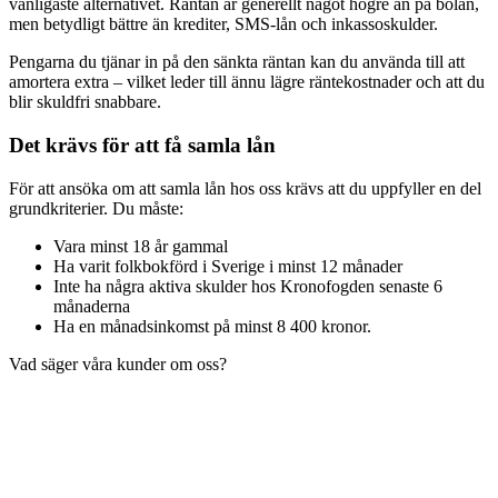
vanligaste alternativet. Räntan är generellt något högre än på bolån,
men betydligt bättre än krediter, SMS-lån och inkassoskulder.
Pengarna du tjänar in på den sänkta räntan kan du använda till att
amortera extra – vilket leder till ännu lägre räntekostnader och att du
blir skuldfri snabbare.
Det krävs för att få samla lån
För att ansöka om att samla lån hos oss krävs att du uppfyller en del
grundkriterier. Du måste:
Vara minst 18 år gammal
Ha varit folkbokförd i Sverige i minst 12 månader
Inte ha några aktiva skulder hos Kronofogden senaste 6
månaderna
Ha en månadsinkomst på minst 8 400 kronor.
Vad säger våra kunder om oss?