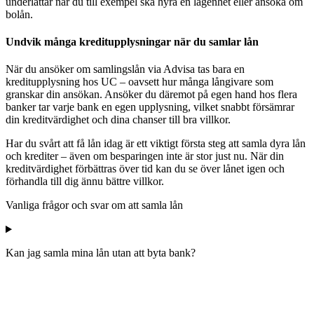
underlättar när du till exempel ska hyra en lägenhet eller ansöka om
bolån.
Undvik många kreditupplysningar när du samlar lån
När du ansöker om samlingslån via Advisa tas bara en
kreditupplysning hos UC – oavsett hur många långivare som
granskar din ansökan. Ansöker du däremot på egen hand hos flera
banker tar varje bank en egen upplysning, vilket snabbt försämrar
din kreditvärdighet och dina chanser till bra villkor.
Har du svårt att få lån idag är ett viktigt första steg att samla dyra lån
och krediter – även om besparingen inte är stor just nu. När din
kreditvärdighet förbättras över tid kan du se över lånet igen och
förhandla till dig ännu bättre villkor.
Vanliga frågor och svar om att samla lån
Kan jag samla mina lån utan att byta bank?