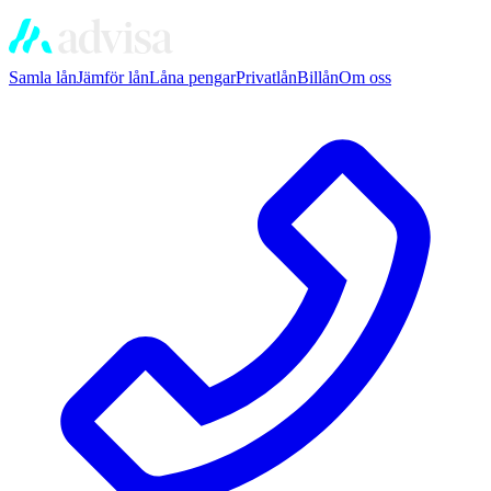
Samla lån
Jämför lån
Låna pengar
Privatlån
Billån
Om oss