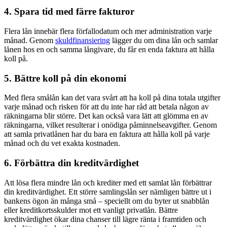
4. Spara tid med färre fakturor
Flera lån innebär flera förfallodatum och mer administration varje
månad. Genom
skuldfinansiering
lägger du om dina lån och samlar
lånen hos en och samma långivare, du får en enda faktura att hålla
koll på.
5. Bättre koll på din ekonomi
Med flera smålån kan det vara svårt att ha koll på dina totala utgifter
varje månad och risken för att du inte har råd att betala någon av
räkningarna blir större. Det kan också vara lätt att glömma en av
räkningarna, vilket resulterar i onödiga påminnelseavgifter. Genom
att samla privatlånen har du bara en faktura att hålla koll på varje
månad och du vet exakta kostnaden.
6. Förbättra din kreditvärdighet
Att lösa flera mindre lån och krediter med ett samlat lån förbättrar
din kreditvärdighet. Ett större samlingslån ser nämligen bättre ut i
bankens ögon än många små – speciellt om du byter ut snabblån
eller kreditkortsskulder mot ett vanligt privatlån. Bättre
kreditvärdighet ökar dina chanser till lägre ränta i framtiden och