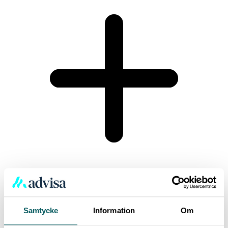
Samtycke
Information
Om
Vilken ränta och månadskostnad får jag när jag samlar mina lån?