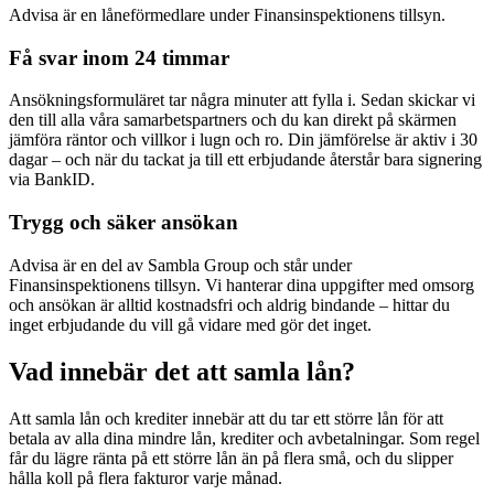
Advisa är en låneförmedlare under Finansinspektionens tillsyn.
Få svar inom 24 timmar
Ansökningsformuläret tar några minuter att fylla i. Sedan skickar vi
den till alla våra samarbetspartners och du kan direkt på skärmen
jämföra räntor och villkor i lugn och ro. Din jämförelse är aktiv i 30
dagar – och när du tackat ja till ett erbjudande återstår bara signering
via BankID.
Trygg och säker ansökan
Advisa är en del av Sambla Group och står under
Finansinspektionens tillsyn. Vi hanterar dina uppgifter med omsorg
och ansökan är alltid kostnadsfri och aldrig bindande – hittar du
inget erbjudande du vill gå vidare med gör det inget.
Vad innebär det att samla lån?
Att samla lån och krediter innebär att du tar ett större lån för att
betala av alla dina mindre lån, krediter och avbetalningar. Som regel
får du lägre ränta på ett större lån än på flera små, och du slipper
hålla koll på flera fakturor varje månad.