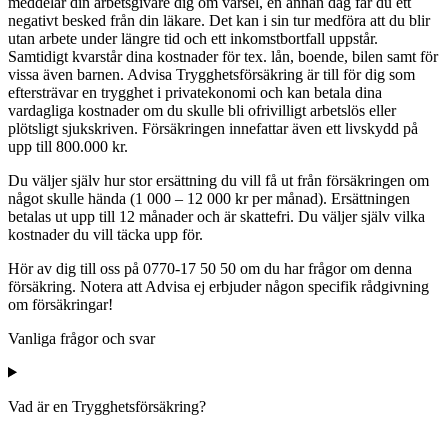
meddelar din arbetsgivare dig om varsel, en annan dag får du ett
negativt besked från din läkare. Det kan i sin tur medföra att du blir
utan arbete under längre tid och ett inkomstbortfall uppstår.
Samtidigt kvarstår dina kostnader för tex. lån, boende, bilen samt för
vissa även barnen. Advisa Trygghetsförsäkring är till för dig som
eftersträvar en trygghet i privatekonomi och kan betala dina
vardagliga kostnader om du skulle bli ofrivilligt arbetslös eller
plötsligt sjukskriven. Försäkringen innefattar även ett livskydd på
upp till 800.000 kr.
Du väljer själv hur stor ersättning du vill få ut från försäkringen om
något skulle hända (1 000 – 12 000 kr per månad). Ersättningen
betalas ut upp till 12 månader och är skattefri. Du väljer själv vilka
kostnader du vill täcka upp för.
Hör av dig till oss på 0770-17 50 50 om du har frågor om denna
försäkring. Notera att Advisa ej erbjuder någon specifik rådgivning
om försäkringar!
Vanliga frågor och svar
Vad är en Trygghetsförsäkring?