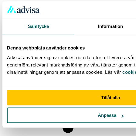
Hur kan jag ansöka om en försäkring genom Advisa?
Samtycke
Information
Denna webbplats använder cookies
Advisa använder sig av cookies och data för att leverera vår t
genomföra relevant marknadsföring av våra tjänster genom tre
dina inställningar genom att anpassa cookies. Läs vår
cooki
Tillåt alla
Anpassa