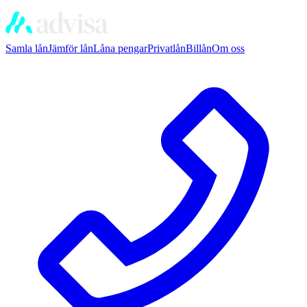
Samla lån
Jämför lån
Låna pengar
Privatlån
Billån
Om oss