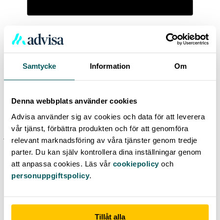
Advisa
Samtycke
Information
Om
/
Långivare
Våra anslutna banker och andra
Denna webbplats använder cookies
långivare
Advisa använder sig av cookies och data för att leverera
Advisa är en låneförmedlare registrerad hos Finansinspektionen. Vi
vår tjänst, förbättra produkten och för att genomföra
jämför lån från 40 banker och långivare. Genom oss kan du få
relevant marknadsföring av våra tjänster genom tredje
erbjudanden från en eller flera av följande anslutna långivare:
parter. Du kan själv kontrollera dina inställningar genom
att anpassa cookies. Läs vår
cookiepolicy
och
personuppgiftspolicy
.
Tillåt alla