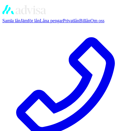
Samla lån
Jämför lån
Låna pengar
Privatlån
Billån
Om oss