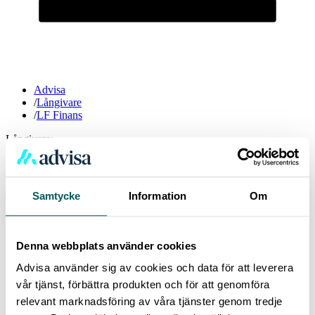
Advisa
/
Långivare
/
LF Finans
Långivare:
LF Finans
Samtycke
Information
Om
Finansbolaget LF Finans – tidigare Wasa Kredit – är ett dotterbolag
till Länsförsäkringar Bank, tillhörandes Länsförsäkringsgruppen
som består av 23 svenska försäkringsbolag som erbjuder tjänster
inom försäkring, pension, bank och fastighetsförmedling.
Denna webbplats använder cookies
Vanliga frågor och svar - LF Finans
Advisa använder sig av cookies och data för att leverera
vår tjänst, förbättra produkten och för att genomföra
relevant marknadsföring av våra tjänster genom tredje
Vad heter LF Finans privatlån?