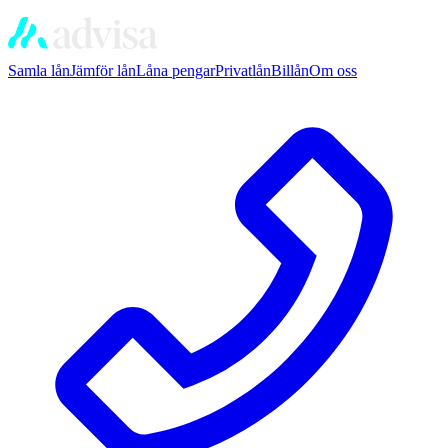
Samla lån
Jämför lån
Låna pengar
Privatlån
Billån
Om oss