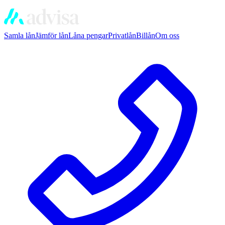
Samla lån
Jämför lån
Låna pengar
Privatlån
Billån
Om oss