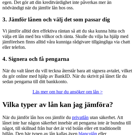
egen. Det gör att din kreditvärdighet inte påverkas mer än
nödvändigt när du jämför lån hos oss.
3. Jämför lånen och välj det som passar dig
Vi jämför alltid den effektiva räntan så att du ska kunna hitta och
välja ett lån med bra villkor och ränta. Skulle du vilja ha hjälp med
jämförelsen finns alltid våra kunniga rådgivare tillgängliga via chatt
eller telefon.
4. Signera och få pengarna
När du valt lånet du vill teckna återstår bara att signera avtalet, vilket
du gör online med hjälp av BankID. När du skrivit på lånet får du
sedan pengarna till ditt bankkonto.
Läs mer om hur du ansöker om lån >
Vilka typer av lån kan jag jämföra?
När du jämför lån hos oss jämför du
privatlån
utan säkerhet. Att
lånet inte har någon säkerhet innebär att pengarna inte är bundna till
något, till skillnad från hur det är vid bolån eller ett traditionellt
billån. Den här typen av lån kallas även
blancolån
eller