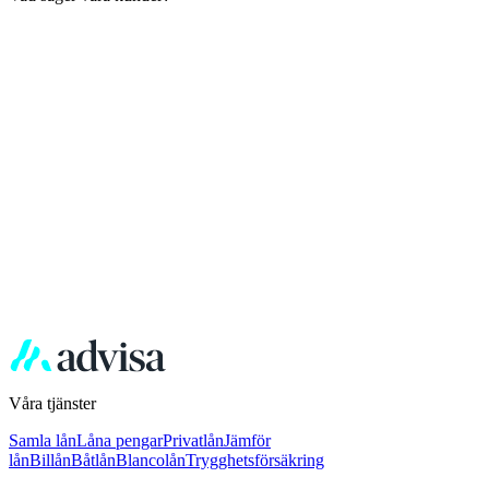
Våra tjänster
Samla lån
Låna pengar
Privatlån
Jämför
lån
Billån
Båtlån
Blancolån
Trygghetsförsäkring