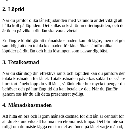
2. Löptid
När du jämför olika lånerbjudanden med varandra är det viktigt att
hålla koll på löptiden. Det kallas också för amorteringstiden, och det
är tiden på vilken ditt lån ska vara avbetalt.
En längre löptid gör att månadskostnaden kan bli lägre, men det gör
samtidigt att den totala kostnaden för lånet ökar. Jämför olika
löptider på ditt lån och hitta lösningen som passar dig bäst.
3. Totalkostnad
När du slår ihop din effektiva ränta och löptiden kan du jämföra den
totala kostnaden för lånet. Totalkostnaden påverkas såklart också av
hur stort lånebelopp du vill låna, så tänk efter hur mycket pengar du
behöver och på hur lång tid du kan betala av det. När du jämför
genom oss får du allt detta presenterat tydligt.
4. Månadskostnaden
Att hitta en bra och lagom månadskostnad för ditt lån är centralt för
att du ska undvika att hamna i en ekonomisk knipa. Det blir inte så
roligt om du måste lägga en stor del av lönen på lånet varje månad,