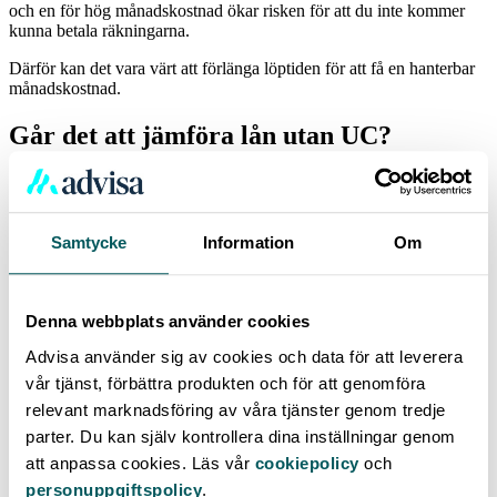
och en för hög månadskostnad ökar risken för att du inte kommer
kunna betala räkningarna.
Därför kan det vara värt att förlänga löptiden för att få en hanterbar
månadskostnad.
Går det att jämföra lån utan UC?
I dag finns det flera långivare på nätet som marknadsför sig med att
de erbjuder
lån utan UC
. Men det betyder inte att en kreditprövning
inte görs, för det måste göras enligt svensk lag. Det innebär i stället
att kreditupplysningen tas från något annat företag än UC. Ofta är
Samtycke
Information
Om
den effektiva räntan betydligt högre på lån utan UC.
Därför tycker vi att du hellre ska jämföra lån hos oss, där endast en
kreditupplysning tas via UC, så att din kreditvärdighet inte påverkas
Denna webbplats använder cookies
mer än nödvändigt.
Advisa använder sig av cookies och data för att leverera
Alltid tryggt att jämföra lån med oss
vår tjänst, förbättra produkten och för att genomföra
relevant marknadsföring av våra tjänster genom tredje
Att du som kund ska känna dig trygg är väldigt viktigt för oss.
parter. Du kan själv kontrollera dina inställningar genom
Därför använder vi ett säkerhetssystem som hanterar dina uppgifter
att anpassa cookies. Läs vår
cookiepolicy
och
med omsorg. För att du som kund ska kunna känna dig extra trygg
personuppgiftspolicy
.
står också Advisa under tillsyn av Finansinspektionen.