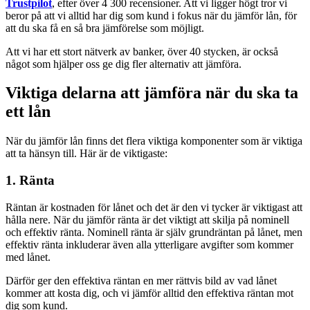
Trustpilot
, efter över 4 300 recensioner. Att vi ligger högt tror vi
beror på att vi alltid har dig som kund i fokus när du jämför lån, för
att du ska få en så bra jämförelse som möjligt.
Att vi har ett stort nätverk av banker, över 40 stycken, är också
något som hjälper oss ge dig fler alternativ att jämföra.
Viktiga delarna att jämföra när du ska ta
ett lån
När du jämför lån finns det flera viktiga komponenter som är viktiga
att ta hänsyn till. Här är de viktigaste:
1. Ränta
Räntan är kostnaden för lånet och det är den vi tycker är viktigast att
hålla nere. När du jämför ränta är det viktigt att skilja på nominell
och effektiv ränta. Nominell ränta är själv grundräntan på lånet, men
effektiv ränta inkluderar även alla ytterligare avgifter som kommer
med lånet.
Därför ger den effektiva räntan en mer rättvis bild av vad lånet
kommer att kosta dig, och vi jämför alltid den effektiva räntan mot
dig som kund.