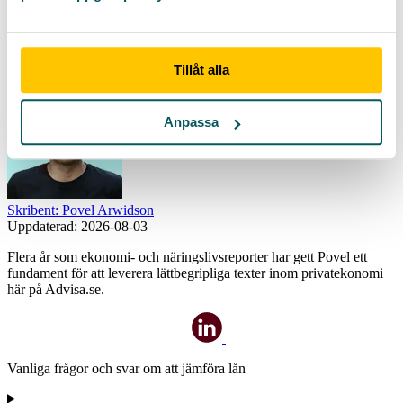
På så sätt kan du lita på att alla lån vi förmedlar är trygga för dig. Vi
har idag jämfört lån till över 263 000 nöjda kunder, så du kan känna
dig väldigt trygg med oss.
Tillåt alla
Anpassa
Skribent: Povel Arwidson
Uppdaterad:
2026-08-03
Flera år som ekonomi- och näringslivsreporter har gett Povel ett
fundament för att leverera lättbegripliga texter inom privatekonomi
här på Advisa.se.
Vanliga frågor och svar om att jämföra lån