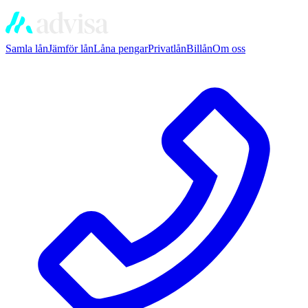
Samla lån
Jämför lån
Låna pengar
Privatlån
Billån
Om oss