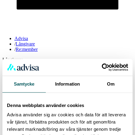
Advisa
/
Långivare
/
Re:member
Långivare:
Re:member
Samtycke
Information
Om
Långivaren re:member erbjuder lån och moderna, innovativa
betallösningar. Bakom varumärket står Entercard som är ett
samarbete med Swedbank. Förutom förmånliga kreditkortstjänster
erbjuder re:member även privatlån.
Denna webbplats använder cookies
Vanliga frågor och svar - Re:member
Advisa använder sig av cookies och data för att leverera
vår tjänst, förbättra produkten och för att genomföra
relevant marknadsföring av våra tjänster genom tredje
Erbjuder Re:member privatlån?