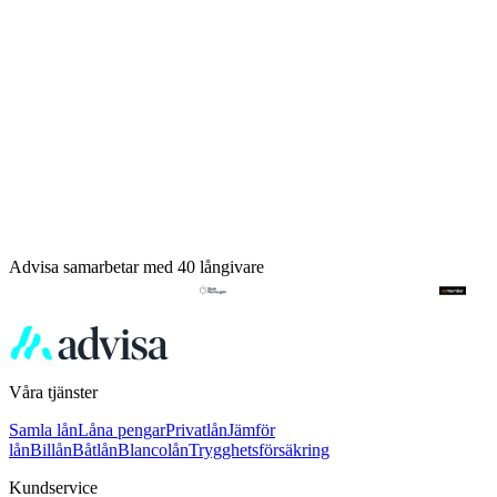
Advisa samarbetar med 40 långivare
Våra tjänster
Samla lån
Låna pengar
Privatlån
Jämför
lån
Billån
Båtlån
Blancolån
Trygghetsförsäkring
Kundservice