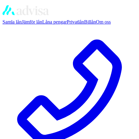
Samla lån
Jämför lån
Låna pengar
Privatlån
Billån
Om oss