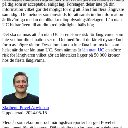
på dig som är acceptabel enligt lag. Företagen delar inte på din
information vilket gör det möjligt för dig att låna från flera långivare
samtidigt. De metoder som används för att samla in din information
är likvärdiga mellan de olika kreditupplysningsföretagen. Lån utan
UC bidrar även till att din kreditvärdighet hålls hög.
Det ska nämnas att lån utan UC är en större risk för långivaren som
inte vet hur din situation ser ut. Det medför att du får ett dyrare lån i
form av högre räntor. Dessutom kan du inte låna hur mycket som
helst när du tar lån utan UC. Som nämnts är
lån utan UC
en större
risk för långivaren vilket gör att lånetaket ligger på 50 000 kronor
hos de flesta långivarna.
Skribent: Povel Arwidson
Uppdaterad:
2024-05-15
Flera år som ekonomi- och näringslivsreporter har gett Povel ett
fundament för att leverera lättbegripliga texter inom privatekonomi