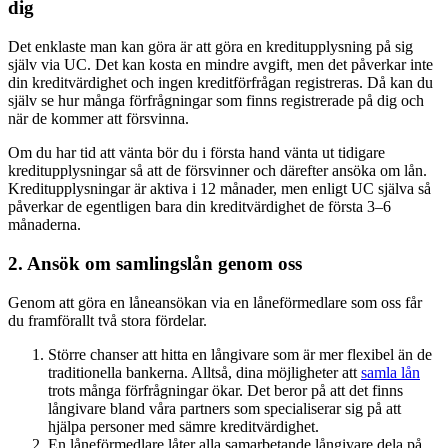
dig
Det enklaste man kan göra är att göra en kreditupplysning på sig
själv via UC. Det kan kosta en mindre avgift, men det påverkar inte
din kreditvärdighet och ingen kreditförfrågan registreras. Då kan du
själv se hur många förfrågningar som finns registrerade på dig och
när de kommer att försvinna.
Om du har tid att vänta bör du i första hand vänta ut tidigare
kreditupplysningar så att de försvinner och därefter ansöka om lån.
Kreditupplysningar är aktiva i 12 månader, men enligt UC själva så
påverkar de egentligen bara din kreditvärdighet de första 3–6
månaderna.
2. Ansök om samlingslån genom oss
Genom att göra en låneansökan via en låneförmedlare som oss får
du framförallt två stora fördelar.
Större chanser att hitta en långivare som är mer flexibel än de
traditionella bankerna. Alltså, dina möjligheter att
samla lån
trots många förfrågningar ökar. Det beror på att det finns
långivare bland våra partners som specialiserar sig på att
hjälpa personer med sämre kreditvärdighet.
En låneförmedlare låter alla samarbetande långivare dela på