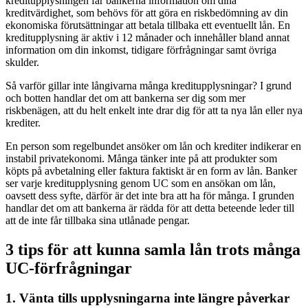
kreditupplysningen får bankerna information om dina
kreditvärdighet, som behövs för att göra en riskbedömning av din
ekonomiska förutsättningar att betala tillbaka ett eventuellt lån. En
kreditupplysning är aktiv i 12 månader och innehåller bland annat
information om din inkomst, tidigare förfrågningar samt övriga
skulder.
Så varför gillar inte långivarna många kreditupplysningar? I grund
och botten handlar det om att bankerna ser dig som mer
riskbenägen, att du helt enkelt inte drar dig för att ta nya lån eller nya
krediter.
En person som regelbundet ansöker om lån och krediter indikerar en
instabil privatekonomi. Många tänker inte på att produkter som
köpts på avbetalning eller faktura faktiskt är en form av lån. Banker
ser varje kreditupplysning genom UC som en ansökan om lån,
oavsett dess syfte, därför är det inte bra att ha för många. I grunden
handlar det om att bankerna är rädda för att detta beteende leder till
att de inte får tillbaka sina utlånade pengar.
3 tips för att kunna samla lån trots många
UC-förfrågningar
1. Vänta tills upplysningarna inte längre påverkar