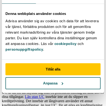
Hur du undviker att få för många
kreditupplysningar
Denna webbplats använder cookies
Advisa använder sig av cookies och data för att leverera
Det du absolut bör undvika är att fortsätta ansöka om lån på lån trots
att du får avslag. För varje låneansökan registreras allt fler
vår tjänst, förbättra produkten och för att genomföra
förfrågningar vilket blir en ond cirkel där din kreditvärdighet
relevant marknadsföring av våra tjänster genom tredje
försämras allt mer.
parter. Du kan själv kontrollera dina inställningar genom
Istället finns det ett par tips som du bör ha i åtanke för att öka
att anpassa cookies. Läs vår
cookiepolicy
och
chanserna till samlingslån trots många kreditupplysningar:
personuppgiftspolicy
.
Undvik betala mot faktura om du kan betala direkt.
Använd en låneförmedlare för att öka chanserna till att hitta
rätt långivare för dig, med bara en kreditupplysning.
Undvik onödiga lån, kreditkort och abonnemang.
Tillåt alla
Samla dina nuvarande lån och skulder.
Går det att samla lån utan UC?
Anpassa
UC är till för att skydda dig från ett potentiellt misstag att låna utöver
dina tillgångar.
Lån utan UC
innebär inte att du slipper en
kreditprövning. Det innebär att långivaren använder ett annat
kreditupplysningsföretag, än just UC, för att göra en kreditprövning