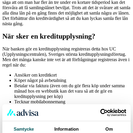
säga att om man har fler än tre under en kortare tidsperiod kan det
försvåra att få samlingslånet beviljat. Trots att det är svårare att samla
alla dina lån på en gång finns det möjlighet att samla några av lånen.
Det förbättrar din kreditvärdighet så att du kan lyckas samla fler lån
nästa gång.
När sker en kreditupplysning?
När banken gör en kreditupplysning registreras detta hos UC
(Upplysningscentralen), Sveriges största kreditupplysningsföretag.
Men det många kanske inte vet är att förfrågningar registreras även i
regel när du:
Ansöker om kreditkort
Köper något på avbetalning
Betalar via faktura (även om du gör flera köp under samma
månad hos en webbutik kan det vara så att de gör en
kreditupplysning per köp)
Tecknar mobilabonnemang
Tecknar hyresavtal
Notera att alla kreditupplysningar hos UC sparas i din historik under
12 månaders tid, oavsett om kreditförfrågan ledde till ett samlingslån
eller inte.
Samtycke
Information
Om