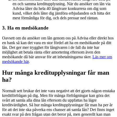
en och samma kreditupplysning. När du ansöker om lån via
Advisa låter du hela 40 långivare konkurrera om dig som
kund, vilket dels låter dig jämföra erbjudanden och hitta det
mest förmånliga för dig, och dels pressar ned räntan.
3. Ha en medsökande
Oavsett om du ansöker om lån genom oss på Advisa eller direkt hos
en bank så kan det vara en stor fördel att ha en medsökande på ditt
lån. Det ger mer trygghet för långivaren i de fall du inte har
möjlighet att betala ränta eller amortering eftersom även den
medsökande då bär ansvar för att inbetalningarna sker.
Läs mer om
medsökande här
.
Hur många kreditupplysningar får man
ha?
Normalt sett brukar det inte vara negativt att det gjorts någon enstaka
kreditförfrågan på dig. Men för många förfrågningar kan göra det
svårt att samla alla dina lån eftersom du uppfattas ha lägre
kreditvärdighet. Så hur många kreditupplysningar får man ha per år
för att det inte ska påverka ens chanser att samla lån? Det finns inget
exakt svar på den frågan utan det beror på, men generellt kan man