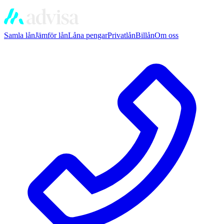
Samla lån
Jämför lån
Låna pengar
Privatlån
Billån
Om oss