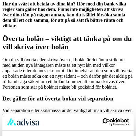
Har du svårt att betala av dina lån? Hör med din bank vilka
regler som gäller hos dem. Finns inte möjligheten att skriva
över dina lån på någon annan, kan du istället försöka samla
dem till ett och samma, för att på så sätt få bättre ränta och
villkor.
Överta bolån – viktigt att tänka på om du
vill skriva över bolån
Om du vill överta eller skriva över ett bolån är det ännu striktare
med att den nya låntagaren måste ta ett nytt lån med villkor
anpassade efter dennes ekonomi. Det innebär att den som vill överta
ett bolån måste söka om ett nytt sådant – och därför går det aldrig på
förhand säga säkert om ett bolån kommer att kunna skrivas över.
Personen som står på bolånet måste bli godkänd för bolånet.
Det gäller för att överta bolån vid separation
Vid separation eller skilsmässa är det vanligt att man vill skriva över
bolånet på den ena parten. Då kan den personen överta bolånet
genom att utöka bolånet och köpa ut den före detta partnern på så
sätt.