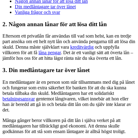
Någon annan lånar för att lösa ditt lån
Din medlåntagare tar över lånet
Vanliga frågor och svar
2. Någon annan lånar för att lösa ditt lån
Eftersom ett privatlån får användas till vad som helst, kan en tredje
part ansöka om ett helt nytt lån och använda pengarna till att lösa din
skuld. Denna måste självklart vara
kreditvärdig
och uppfylla
villkoren för att få
låna pengar
. Det är ett vanligt sätt att överta lån –
jämför hos oss för att hitta lägst ränta när du ska överta ett lån.
3. Din medlåntagare tar över lånet
En medlåntagare är en person som står tillsammans med dig på lånet
och fungerar som extra säkerhet för banken för att du ska kunna
betala tillbaka din skuld. Medlåntagaren har ett solidariskt
betalningsansvar
gentemot långivaren, vilket innebär att hon eller
han är beredd att gå in och betala ditt lån om du själv inte klarar av
det.
Många gånger beror villkoren på ditt lån i själva verket på att
medlåntagaren har tillräckligt god ekonomi. Att denna skulle
godkännas för att stå som ensam låntagare är alltså högst troligt.