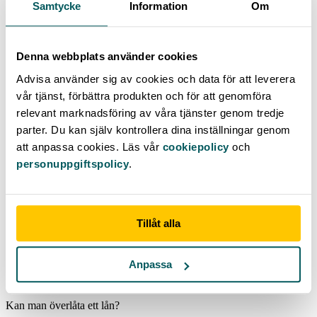
Vid skilsmässa blir frågan om bolånet en del av bodelningen – och
Samtycke
Information
Om
det är vanligt att man tar hjälp av en jurist.
Denna webbplats använder cookies
Advisa använder sig av cookies och data för att leverera
vår tjänst, förbättra produkten och för att genomföra
relevant marknadsföring av våra tjänster genom tredje
parter. Du kan själv kontrollera dina inställningar genom
Skribent: Povel Arwidson
Uppdaterad:
2022-12-01
att anpassa cookies. Läs vår
cookiepolicy
och
personuppgiftspolicy
.
Flera år som ekonomi- och näringslivsreporter har gett Povel ett
fundament för att leverera lättbegripliga texter inom privatekonomi
här på Advisa.se.
Tillåt alla
Vanliga frågor och svar om att överlåta lån
Anpassa
Kan man överlåta ett lån?