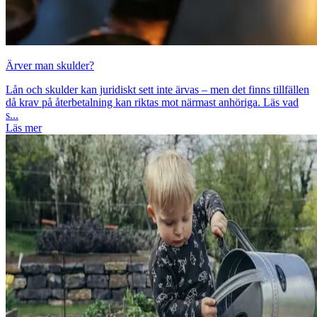
Ärver man skulder?
Lån och skulder kan juridiskt sett inte ärvas – men det finns tillfällen
då krav på återbetalning kan riktas mot närmast anhöriga. Läs vad
s...
Läs mer