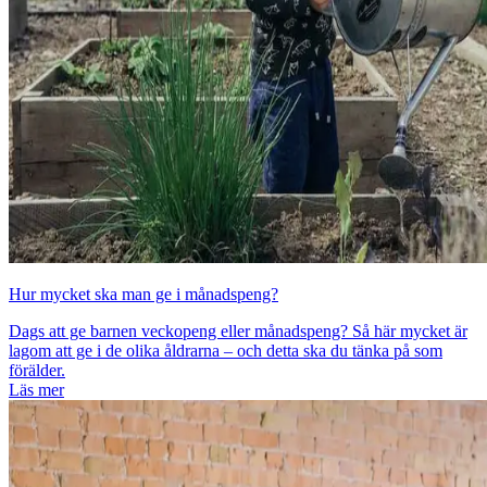
Hur mycket ska man ge i månadspeng?
Dags att ge barnen veckopeng eller månadspeng? Så här mycket är
lagom att ge i de olika åldrarna – och detta ska du tänka på som
förälder.
Läs mer