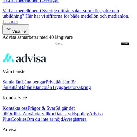
Vad är medellönen i Sverige?
Vad är medellönen i Sverige utifrån saker som kön, yrke och
utbildning? Här har vi siffrorna för både medellön och medianlön.
Läs mer
Visa fler
Advisa samarbetar med 40 långivare
Våra tjänster
Samla lån
Låna pengar
Privatlån
Jämför
lån
Billån
Båtlån
Blancolån
Trygghetsförsäkring
Kundservice
Kontakta oss
Frågor & Svar
Så går det
till
Ordlista
Användarvillkor
Dataskyddspolicy
Advisa
Plus
Cookies
Om du inte är nöjd
Avregistrera
Advisa