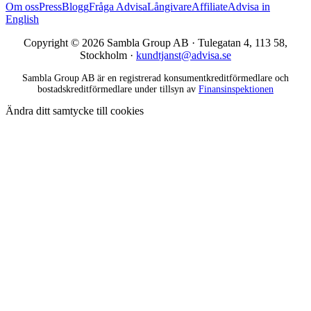
Om oss
Press
Blogg
Fråga Advisa
Långivare
Affiliate
Advisa in
English
Copyright © 2026 Sambla Group AB · Tulegatan 4, 113 58,
Stockholm ·
kundtjanst@advisa.se
Sambla Group AB är en registrerad konsumentkreditförmedlare och
bostadskreditförmedlare under tillsyn av
Finansinspektionen
Ändra ditt samtycke till cookies