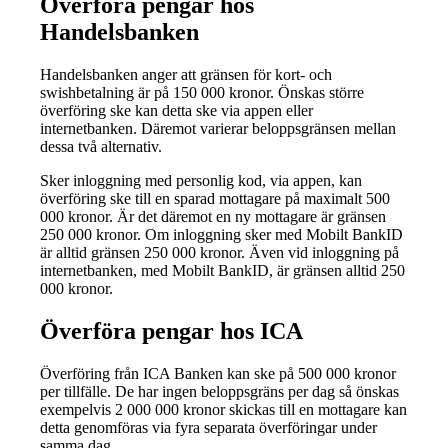
Överföra pengar hos
Handelsbanken
Handelsbanken anger att gränsen för kort- och
swishbetalning är på 150 000 kronor. Önskas större
överföring ske kan detta ske via appen eller
internetbanken. Däremot varierar beloppsgränsen mellan
dessa två alternativ.
Sker inloggning med personlig kod, via appen, kan
överföring ske till en sparad mottagare på maximalt 500
000 kronor. Är det däremot en ny mottagare är gränsen
250 000 kronor. Om inloggning sker med Mobilt BankID
är alltid gränsen 250 000 kronor. Även vid inloggning på
internetbanken, med Mobilt BankID, är gränsen alltid 250
000 kronor.
Överföra pengar hos ICA
Överföring från ICA Banken kan ske på 500 000 kronor
per tillfälle. De har ingen beloppsgräns per dag så önskas
exempelvis 2 000 000 kronor skickas till en mottagare kan
detta genomföras via fyra separata överföringar under
samma dag.