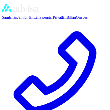
Samla lån
Jämför lån
Låna pengar
Privatlån
Billån
Om oss