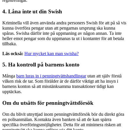
registreringar.
4. Låna inte ut din Swish
Kriminella vill även använda andra personers Swish för att på så vis
kunna överföra pengar utan att pengarnas ursprung ska kunna
spåras. Swisha därför inte på uppmaning av någon annan. Ta inte
heller emot pengar som du uppmanas ta ut i kontanter för att betala
tillbaka.
Läs också:
Hur mycket kan man swisha?
5. Ha kontroll på barnens konto
Många
barn luras in i penningtvättshandlingar
utan att själv förstå
vilken risk de tar. Som förälder är de därför viktigt att ha insyn i
barnens konton så att misstänksamma transaktioner tidigt kan
upptäckas.
Om du utsätts för penningtvättsförsök
Om du blivit utnyttjad inom penningtvättsförsök bör du direkt göra
en polisanmälan. Kontakta även banken så att de kan spärra
specifika överföringsmöjligheter. Detta för att minimera risken att
penningtvätt ska kunna utföras via ditt konto.