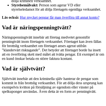
dölja kriminell verksamhet.
Styrelsemålvakt:
Person som agerar VD eller
styrelseledamot för att dölja företagets egentliga verksamhet.
Läs också:
Hur mycket pengar får man överföra till annat konto?
Vad är näringspenningtvätt?
Näringspenningtvätt innebär att företag medvetet genomför
penningtvätt inom företagets verksamhet. Företaget kan även fällas
för brottslig verksamhet om företaget anses agerat utifrån
”klandervärt risktagande”. Det betyder att företaget borde ha insett
att en överföring skett med målet att tvätta pengar. Ett exempel är om
en kund önskar betala en större faktura kontant.
Vad är självtvätt?
Självtvätt innebär att den kriminella själv hanterar de pengar som
kommit in från brottslig verksamhet. För att dölja dess ursprung kan
exempelvis kvitton på försäljning av egendom eller vinster på
spelkuponger användas. Även detta är en form av penningtvätt.