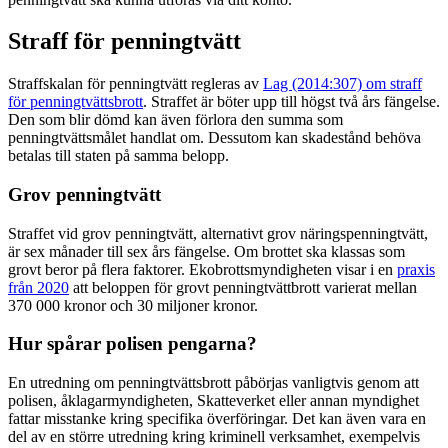
Straff för penningtvätt
Straffskalan för penningtvätt regleras av
Lag (2014:307) om straff
för penningtvättsbrott
. Straffet är böter upp till högst två års fängelse.
Den som blir dömd kan även förlora den summa som
penningtvättsmålet handlat om. Dessutom kan skadestånd behöva
betalas till staten på samma belopp.
Grov penningtvätt
Straffet vid grov penningtvätt, alternativt grov näringspenningtvätt,
är sex månader till sex års fängelse. Om brottet ska klassas som
grovt beror på flera faktorer. Ekobrottsmyndigheten visar i en
praxis
från 2020
att beloppen för grovt penningtvättbrott varierat mellan
370 000 kronor och 30 miljoner kronor.
Hur spårar polisen pengarna?
En utredning om penningtvättsbrott påbörjas vanligtvis genom att
polisen, åklagarmyndigheten, Skatteverket eller annan myndighet
fattar misstanke kring specifika överföringar. Det kan även vara en
del av en större utredning kring kriminell verksamhet, exempelvis