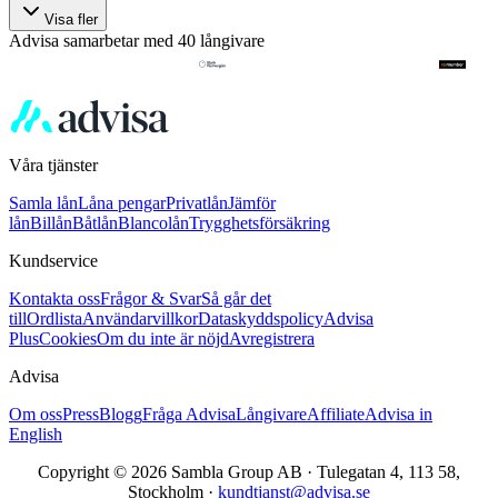
Visa fler
Advisa samarbetar med 40 långivare
Våra tjänster
Samla lån
Låna pengar
Privatlån
Jämför
lån
Billån
Båtlån
Blancolån
Trygghetsförsäkring
Kundservice
Kontakta oss
Frågor & Svar
Så går det
till
Ordlista
Användarvillkor
Dataskyddspolicy
Advisa
Plus
Cookies
Om du inte är nöjd
Avregistrera
Advisa
Om oss
Press
Blogg
Fråga Advisa
Långivare
Affiliate
Advisa in
English
Copyright © 2026 Sambla Group AB · Tulegatan 4, 113 58,
Stockholm ·
kundtjanst@advisa.se