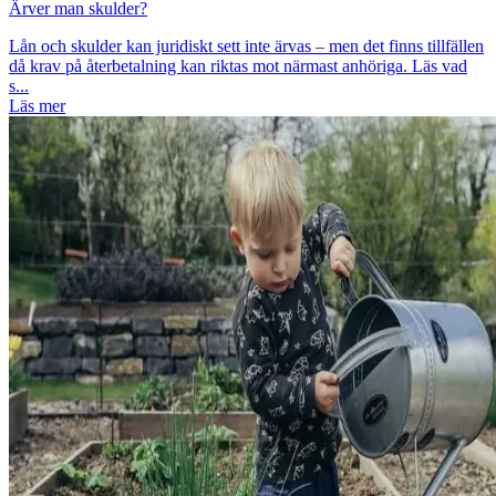
Ärver man skulder?
Lån och skulder kan juridiskt sett inte ärvas – men det finns tillfällen
då krav på återbetalning kan riktas mot närmast anhöriga. Läs vad
s...
Läs mer