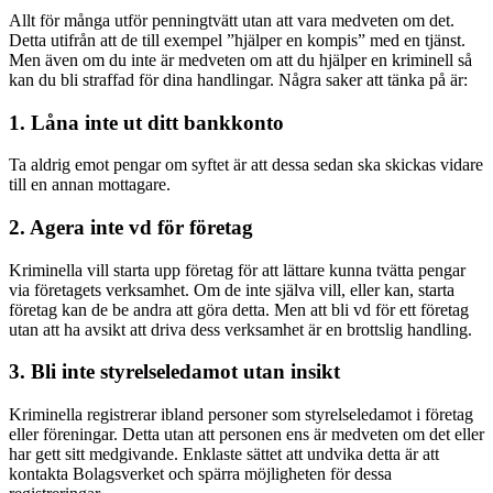
Allt för många utför penningtvätt utan att vara medveten om det.
Detta utifrån att de till exempel ”hjälper en kompis” med en tjänst.
Men även om du inte är medveten om att du hjälper en kriminell så
kan du bli straffad för dina handlingar. Några saker att tänka på är:
1. Låna inte ut ditt bankkonto
Ta aldrig emot pengar om syftet är att dessa sedan ska skickas vidare
till en annan mottagare.
2. Agera inte vd för företag
Kriminella vill starta upp företag för att lättare kunna tvätta pengar
via företagets verksamhet. Om de inte själva vill, eller kan, starta
företag kan de be andra att göra detta. Men att bli vd för ett företag
utan att ha avsikt att driva dess verksamhet är en brottslig handling.
3. Bli inte styrelseledamot utan insikt
Kriminella registrerar ibland personer som styrelseledamot i företag
eller föreningar. Detta utan att personen ens är medveten om det eller
har gett sitt medgivande. Enklaste sättet att undvika detta är att
kontakta Bolagsverket och spärra möjligheten för dessa