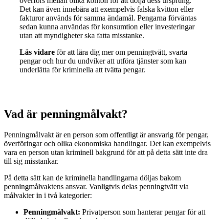
överförs mellan olika konton för att dölja dess ursprung.
Det kan även innebära att exempelvis falska kvitton eller
fakturor används för samma ändamål. Pengarna förväntas
sedan kunna användas för konsumtion eller investeringar
utan att myndigheter ska fatta misstanke.
Läs vidare
för att lära dig mer om penningtvätt, svarta
pengar och hur du undviker att utföra tjänster som kan
underlätta för kriminella att tvätta pengar.
Vad är penningmålvakt?
Penningmålvakt är en person som offentligt är ansvarig för pengar,
överföringar och olika ekonomiska handlingar. Det kan exempelvis
vara en person utan kriminell bakgrund för att på detta sätt inte dra
till sig misstankar.
På detta sätt kan de kriminella handlingarna döljas bakom
penningmålvaktens ansvar. Vanligtvis delas penningtvätt via
målvakter in i två kategorier:
Penningmålvakt:
Privatperson som hanterar pengar för att