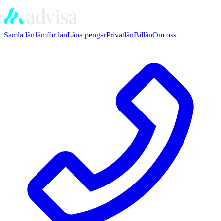
Samla lån
Jämför lån
Låna pengar
Privatlån
Billån
Om oss