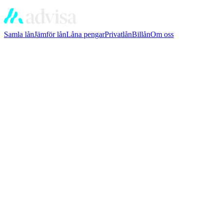
Samla lån
Jämför lån
Låna pengar
Privatlån
Billån
Om oss