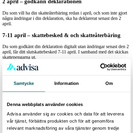
2 april – godkänn deklarationen
Du som vill ha din skatteåterbäring redan i april, och som inte gjort
några ändringar i din deklaration, ska ha deklarerat senast den 2
april.
7-11 april – skattebesked & och skatteåterbäring
Du som godkänt din deklaration digitalt utan ändringar senast den 2
april, får ditt slutskattebesked 7-11 april. I samband med det skickas
skattepengarna ut.
15 mars-15 april – deklaration via post
Du som inte har en digital brevlåda får din deklaration med posten.
Samtycke
Information
Om
Har du e-legitimation kan du logga in i Skatteverkets e-tjänst och
deklarera, även om du inte fått din pappersdeklaration.
2 maj – deklarera
Denna webbplats använder cookies
Advisa använder sig av cookies och data för att leverera
Sista dagen att deklarera är 2 maj. Har du inte fått anstånd med att
lämna din deklaration riskerar du förseningsavgifter om du inte
vår tjänst, förbättra produkten och för att genomföra
deklarerat innan detta datum.
relevant marknadsföring av våra tjänster genom tredje