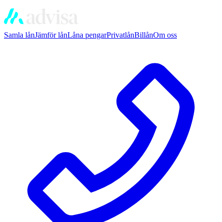
Samla lån
Jämför lån
Låna pengar
Privatlån
Billån
Om oss