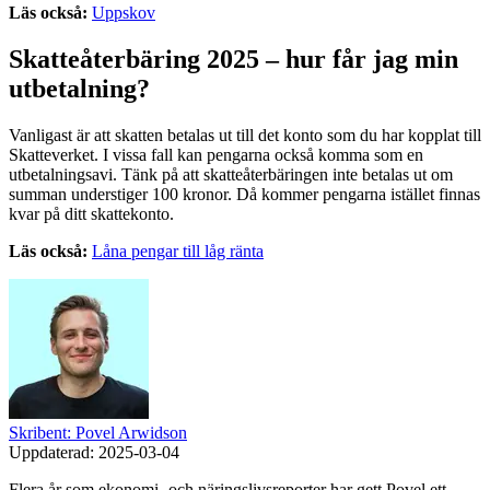
Läs också:
Uppskov
Skatteåterbäring 2025 – hur får jag min
utbetalning?
Vanligast är att skatten betalas ut till det konto som du har kopplat till
Skatteverket. I vissa fall kan pengarna också komma som en
utbetalningsavi. Tänk på att skatteåterbäringen inte betalas ut om
summan understiger 100 kronor. Då kommer pengarna istället finnas
kvar på ditt skattekonto.
Läs också:
Låna pengar till låg ränta
Skribent: Povel Arwidson
Uppdaterad:
2025-03-04
Flera år som ekonomi- och näringslivsreporter har gett Povel ett