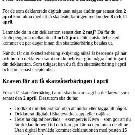
För de som deklarerade digitalt utan några ändringar senast den
2
april
kan räkna med att få skatteåterbäringen mellan den
8 och 11
april
.
Lämnade du in din deklaration senast den
2 maj
? Då får du
skattepengarna mellan den
3 och 5 juni
. Ditt slutskattebesked
kommer ett par dagar innan din skatteåterbäring betalas ut.
När du får din skatteåterbäring skiljer sig alltså åt beroende på när
och hur du deklarerar samt om du behöver göra några ändringar i
din deklaration. Som tidigast kan du få din skatteåterbäring i april
och som senast i september.
Kraven för att få skatteåterbäringen i april
För att få skatteåterbäring i april ska du som sagt ha deklarerat som
senast den
2 april
. Dessutom ska du ha:
Godkänt din deklaration utan att ändra eller lägga till något.
Deklarerat digitalt i Skatteverkets app eller e-tjänst.
Helst ha digital brevlåda – exempelvis Kivra – som gör att du
får deklarationen i tid och kan godkänna den innan deadline.
Utan digital brevlåda kommer deklarationen med posten
15