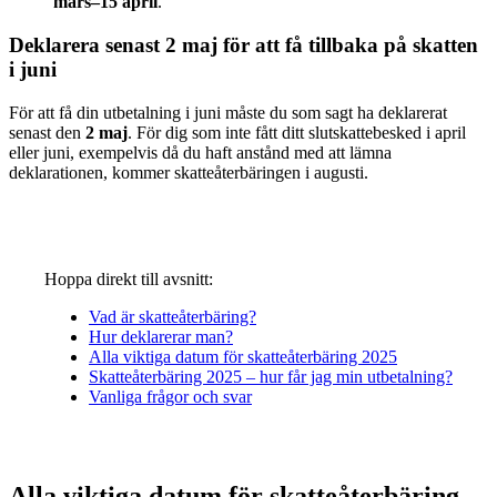
mars–15 april
.
Deklarera senast 2 maj för att få tillbaka på skatten
i juni
För att få din utbetalning i juni måste du som sagt ha deklarerat
senast den
2 maj
. För dig som inte fått ditt slutskattebesked i april
eller juni, exempelvis då du haft anstånd med att lämna
deklarationen, kommer skatteåterbäringen i augusti.
Hoppa direkt till avsnitt:
Vad är skatteåterbäring?
Hur deklarerar man?
Alla viktiga datum för skatteåterbäring 2025
Skatteåterbäring 2025 – hur får jag min utbetalning?
Vanliga frågor och svar
Alla viktiga datum för skatteåterbäring