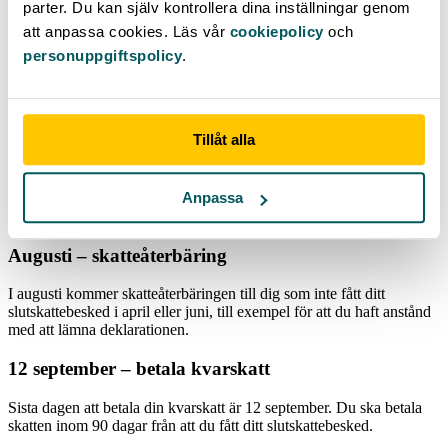
parter. Du kan själv kontrollera dina inställningar genom
5 maj – extra skatteinbetalning
att anpassa cookies. Läs vår
cookiepolicy
och
Om du räknar med kvarskatt under 30 000 kr och vill undvika ränta,
personuppgiftspolicy
.
ska du göra en extra skatteinbetalning senast den 5 maj.
2-6 juni – slutskattebesked & skatteåterbäring
Tillåt alla
Deklarerade du senast den 2 maj, kommer du få ditt slutskattebesked
2-6 juni. Om du inte har en digital brevlåda får du ditt
slutskattebesked med posten 1-3 veckor senare. Om du deklarerade
Anpassa
senast 2 maj och om din deklaration har godkänts, får du din
skatteåterbäring 4-7 juni.
Augusti – skatteåterbäring
I augusti kommer skatteåterbäringen till dig som inte fått ditt
slutskattebesked i april eller juni, till exempel för att du haft anstånd
med att lämna deklarationen.
12 september – betala kvarskatt
Sista dagen att betala din kvarskatt är 12 september. Du ska betala
skatten inom 90 dagar från att du fått ditt slutskattebesked.