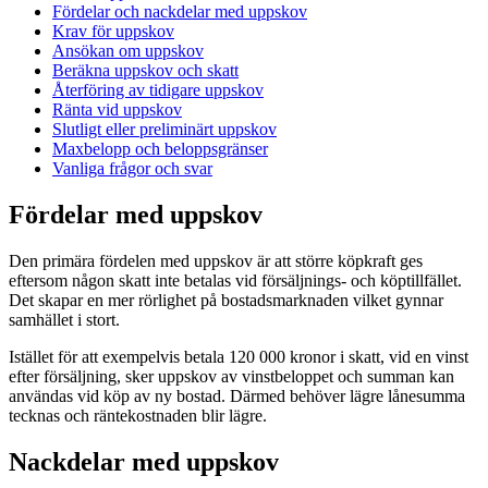
Fördelar och nackdelar med uppskov
Krav för uppskov
Ansökan om uppskov
Beräkna uppskov och skatt
Återföring av tidigare uppskov
Ränta vid uppskov
Slutligt eller preliminärt uppskov
Maxbelopp och beloppsgränser
Vanliga frågor och svar
Fördelar med uppskov
Den primära fördelen med uppskov är att större köpkraft ges
eftersom någon skatt inte betalas vid försäljnings- och köptillfället.
Det skapar en mer rörlighet på bostadsmarknaden vilket gynnar
samhället i stort.
Istället för att exempelvis betala 120 000 kronor i skatt, vid en vinst
efter försäljning, sker uppskov av vinstbeloppet och summan kan
användas vid köp av ny bostad. Därmed behöver lägre lånesumma
tecknas och räntekostnaden blir lägre.
Nackdelar med uppskov