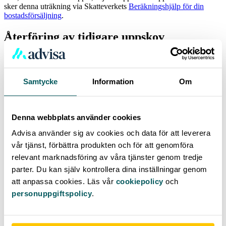
sker denna uträkning via Skatteverkets
Beräkningshjälp för din
bostadsförsäljning
.
Återföring av tidigare uppskov
Att återföra uppskov innebär att den skattepliktiga vinsten tas upp i
deklaration och skatten betalas in. Detta sker vanligtvis vid
försäljning av bostaden men gäller exempelvis även vid gåva. Det är
Samtycke
Information
Om
enbart vid enstaka tillfällen som överlåtelse kan ske och
uppskovsbeloppet överförs till den nya ägaren.
Kvitta mot förlust
Denna webbplats använder cookies
Advisa använder sig av cookies och data för att leverera
Om den nya bostaden säljs med förlust kan denna förlust helt eller
delvis kvittas mot befintligt uppskovsbelopp. Både försäljning och
vår tjänst, förbättra produkten och för att genomföra
återföring av uppskov noteras på samma deklaration. Finns inte
relevant marknadsföring av våra tjänster genom tredje
möjligheten att kvitta förlusten mot tidigare vinst kan enbart 50 % av
parter. Du kan själv kontrollera dina inställningar genom
förlusten användas som avdrag.
att anpassa cookies. Läs vår
cookiepolicy
och
Frivillig återföring
personuppgiftspolicy
.
Det är även möjligt att göra en frivillig återföring. Önskat belopp
anges i deklarationen varpå detta skattegrundande belopp ligger till