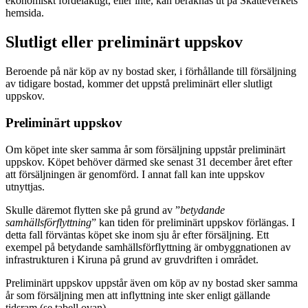
ekonomiskt fördelaktigt, eller inte, kan beräknas ut på Skatteverkets
hemsida.
Slutligt eller preliminärt uppskov
Beroende på när köp av ny bostad sker, i förhållande till försäljning
av tidigare bostad, kommer det uppstå preliminärt eller slutligt
uppskov.
Preliminärt uppskov
Om köpet inte sker samma år som försäljning uppstår preliminärt
uppskov. Köpet behöver därmed ske senast 31 december året efter
att försäljningen är genomförd. I annat fall kan inte uppskov
utnyttjas.
Skulle däremot flytten ske på grund av ”
betydande
samhällsförflyttning
” kan tiden för preliminärt uppskov förlängas. I
detta fall förväntas köpet ske inom sju år efter försäljning. Ett
exempel på betydande samhällsförflyttning är ombyggnationen av
infrastrukturen i Kiruna på grund av gruvdriften i området.
Preliminärt uppskov uppstår även om köp av ny bostad sker samma
år som försäljning men att inflyttning inte sker enligt gällande
tidsram (se tabell ovan).