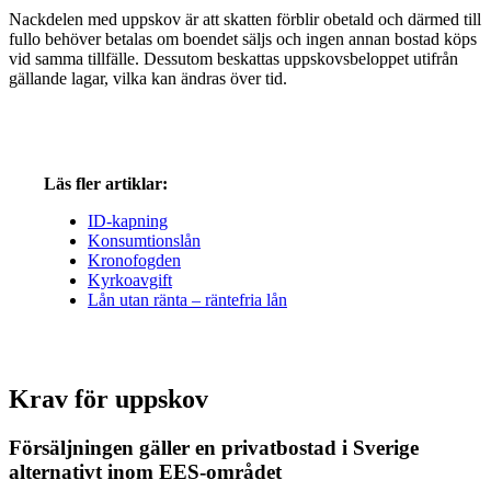
Nackdelen med uppskov är att skatten förblir obetald och därmed till
fullo behöver betalas om boendet säljs och ingen annan bostad köps
vid samma tillfälle. Dessutom beskattas uppskovsbeloppet utifrån
gällande lagar, vilka kan ändras över tid.
Läs fler artiklar:
ID-kapning
Konsumtionslån
Kronofogden
Kyrkoavgift
Lån utan ränta – räntefria lån
Krav för uppskov
Försäljningen gäller en privatbostad i Sverige
alternativt inom EES-området