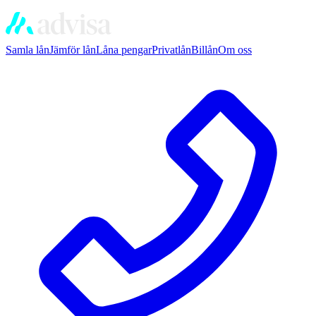
Samla lån
Jämför lån
Låna pengar
Privatlån
Billån
Om oss