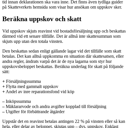
tid innan deklarationen ska vara inne. Det finns även tydliga guider
på Skatteverkets hemsida som visar hur ansökan om uppskov sker.
Beräkna uppskov och skatt
Vid uppskov skjuts reavinst vid bostadsförsäljning upp och beskattas
därmed vid ett senare tillfälle. Det är alltså inte skattesumman som
skjuts upp utan den totala vinsten.
Den beskattas sedan enligt gällande lagar vid det tillfälle som skatt
betalas. Det kan alltså uppkomma en situation där skattesatsen, eller
andra regler, ändrats varpå det är de nya lagarna som styr hur
uppskovsbeloppet beskattas. Beräkna underlag för skatt på följande
sätt:
+
Försäljningssumma
+
Flytta med gammalt uppskov
+
Andel av inre reparationsfond vid köp
–
Inköpssumma
–
Mäklararvode och andra avgifter kopplad till försäljning
–
Utgifter för förbättrande åtgärder
Uppstår det en reavinst betalas antingen 22 % på vinsten eller så kan
hela, eller delar av beloppet, skjutas upp – dvs. uppskov. Enklast