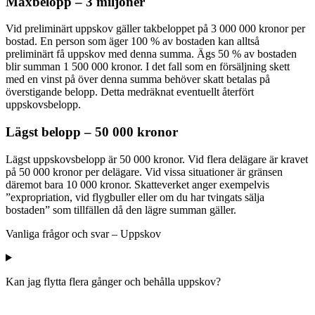
Maxbelopp – 3 miljoner
Vid preliminärt uppskov gäller takbeloppet på 3 000 000 kronor per
bostad. En person som äger 100 % av bostaden kan alltså
preliminärt få uppskov med denna summa. Ägs 50 % av bostaden
blir summan 1 500 000 kronor. I det fall som en försäljning skett
med en vinst på över denna summa behöver skatt betalas på
överstigande belopp. Detta medräknat eventuellt återfört
uppskovsbelopp.
Lägst belopp – 50 000 kronor
Lägst uppskovsbelopp är 50 000 kronor. Vid flera delägare är kravet
på 50 000 kronor per delägare. Vid vissa situationer är gränsen
däremot bara 10 000 kronor. Skatteverket anger exempelvis
”
expropriation, vid flygbuller eller om du har tvingats sälja
bostaden” som tillfällen då den lägre summan gäller.
Vanliga frågor och svar – Uppskov
Kan jag flytta flera gånger och behålla uppskov?