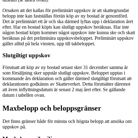
Orsaken att det kallas för preliminärt uppskov är att skattegrundat
belopp inte kan fastställas förrän köp av ny bostad är genomförd.
Det är preliminärt ett år och ska därmed lyftas upp i deklaration året
efter. Har en bostad köpts kan slutligt uppskov beräknas. Har inte
någon bostad köpts kommer något uppskov inte kunna ske och skatt
beräknas på det preliminära uppskovsbeloppet. Preliminärt uppskov
gäller alltid på hela vinsten, upp till takbeloppet.
Slutgiltigt uppskov
Förutsatt att köp av ny bostad senast sker 31 december samma år
som försäljning sker uppstår slutligt uppskov. Beloppet upptas i
kommande års deklaration och gäller därmed slutgiltigt förutsatt att
deklarationen godkänns av Skatteverket. Detta förutsätter däremot
att även inflyttningsdatum är senast 2 maj året efter. Se gällande
datum i tabellen ovan.
Maxbelopp och beloppsgränser
Det finns gränser både för minsta och högsta belopp att ansöka om
uppskov på.