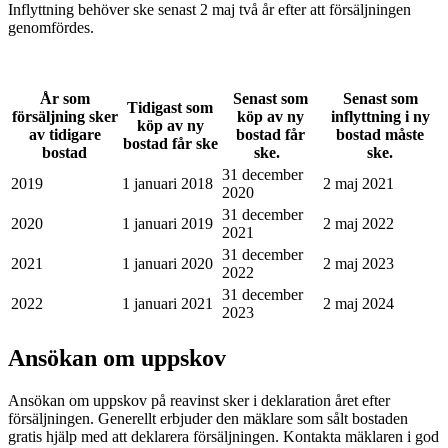
Inflyttning behöver ske senast 2 maj två år efter att försäljningen
genomfördes.
År som
Senast som
Senast som
Tidigast som
försäljning sker
köp av ny
inflyttning i ny
köp av ny
av tidigare
bostad får
bostad måste
bostad får ske
bostad
ske.
ske.
31 december
2019
1 januari 2018
2 maj 2021
2020
31 december
2020
1 januari 2019
2 maj 2022
2021
31 december
2021
1 januari 2020
2 maj 2023
2022
31 december
2022
1 januari 2021
2 maj 2024
2023
Ansökan om uppskov
Ansökan om uppskov på reavinst sker i deklaration året efter
försäljningen. Generellt erbjuder den mäklare som sålt bostaden
gratis hjälp med att deklarera försäljningen. Kontakta mäklaren i god