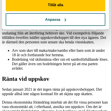
grund för vilken vinstskatt som ska betalas. Det kan exempelvis ske
Tillåt alla
vid ändrade skatteregler eller om en person önskar betala sin
vinstskatt över flera år.
Undantag
Anpassa
Sker överlåtelsen via arv, bodelning eller testamente finns i vissa fall
undantag från att återföring behöver ske. Vid exempelvis följande
tillfällen överförs istället uppskovsbeloppet till den nya ägaren. Det
är därmed den personen som senare ska betala vinstskatten.
Arv som sker till maka/make/sambo eller barn som är under
18 år och fortfarande bor hemma.
Bodelning vid skilsmässa eller om ett samboförhållande löses.
Det gäller även om bodelningen beror på att ena parten
avlider.
Ränta vid uppskov
Sedan januari 2021 är det ingen ränta på uppskovsbeloppet. Det
uppstår alltså inte någon kostnad för att skjuta upp skatten.
Denna ekonomiska förändring innebär att det för vissa personer kan
vara ekonomiskt att, i efterhand, ansöka om uppskov. Om det är