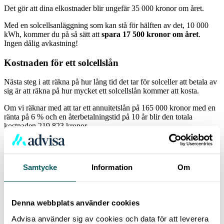
Det gör att dina elkostnader blir ungefär 35 000 kronor om året.
Med en solcellsanläggning som kan stå för hälften av det, 10 000
kWh, kommer du på så sätt att
spara 17 500 kronor om året
.
Ingen dålig avkastning!
Kostnaden för ett solcellslån
Nästa steg i att räkna på hur lång tid det tar för solceller att betala av
sig är att räkna på hur mycket ett solcellslån kommer att kosta.
Om vi räknar med att tar ett annuitetslån på 165 000 kronor med en
ränta på 6 % och en återbetalningstid på 10 år blir den totala
kostnaden 219 823 kronor.
Hitta den lägsta räntan för dig – skicka in din ansökan på bara
ett par minuter så hjälper vi dig!
Samtycke
Information
Om
Då kan du räkna med att gå med vinst
Baserat på våra beräkningar här kommer du börja gå med vinst efter
13 år med solcellerna.
Denna webbplats använder cookies
Insparade elkostnader:
17 500 kronor * 13 år = 227 500 kronor.
Advisa använder sig av cookies och data för att leverera