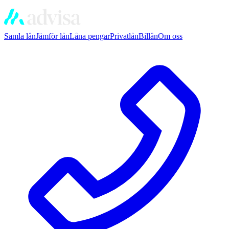
Samla lån
Jämför lån
Låna pengar
Privatlån
Billån
Om oss