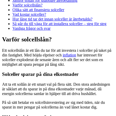
Jämför sollån för snabbare återbetalning
Varför solcellslån?
Olika sätt att finansiera solceller
Vad kostar solceller?
Hur lång tid tar det innan solceller är återbetalda?
Så går du till väga för att installera solceller – steg för steg
Vanliga frågor och svar
Varför solcellslån?
Ett solcellslån är ett lån du tar för att investera i solceller på taket på
din fastighet. Med höjda elpriser och
inflation
har intresset för
solceller exploderat de senaste åren och allt fler ser det som en
möjlighet att spara pengar på lång sikt.
Solceller sparar på dina elkostnader
Att ta ett sollån är ett smart val på flera sätt. Den stora anledningen
är såklart att du sparar in på dina elkostnader varje månad, då
energin solcellerna samlar in hjälper till att driva hushållet.
På så sätt betalar en solcellsinvestering av sig med tiden, när du
sparat in mer pengar på solcellerna än vad lånet kostar dig.