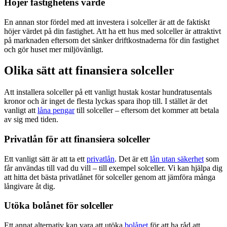
Höjer fastighetens värde
En annan stor fördel med att investera i solceller är att de faktiskt
höjer värdet på din fastighet. Att ha ett hus med solceller är attraktivt
på marknaden eftersom det sänker driftkostnaderna för din fastighet
och gör huset mer miljövänligt.
Olika sätt att finansiera solceller
Att installera solceller på ett vanligt hustak kostar hundratusentals
kronor och är inget de flesta lyckas spara ihop till. I stället är det
vanligt att
låna pengar
till solceller – eftersom det kommer att betala
av sig med tiden.
Privatlån för att finansiera solceller
Ett vanligt sätt är att ta ett
privatlån
. Det är ett
lån utan säkerhet
som
får användas till vad du vill – till exempel solceller. Vi kan hjälpa dig
att hitta det bästa privatlånet för solceller genom att jämföra många
långivare åt dig.
Utöka bolånet för solceller
Ett annat alternativ kan vara att utöka
bolånet
för att ha råd att