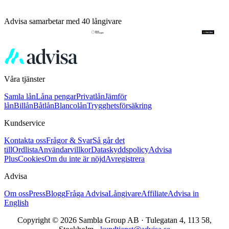
Advisa samarbetar med 40 långivare
Våra tjänster
Samla lån
Låna pengar
Privatlån
Jämför
lån
Billån
Båtlån
Blancolån
Trygghetsförsäkring
Kundservice
Kontakta oss
Frågor & Svar
Så går det
till
Ordlista
Användarvillkor
Dataskyddspolicy
Advisa
Plus
Cookies
Om du inte är nöjd
Avregistrera
Advisa
Om oss
Press
Blogg
Fråga Advisa
Långivare
Affiliate
Advisa in
English
Copyright © 2026 Sambla Group AB · Tulegatan 4, 113 58,