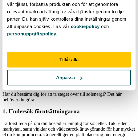
vår tjänst, förbättra produkten och för att genomföra
Totala kostnaden för lånet:
219 823 kronor.
relevant marknadsföring av våra tjänster genom tredje
Men då har vi heller inte räknat med möjligheter att sälja
parter. Du kan själv kontrollera dina inställningar genom
överskottsel och kostnaderna för dessa. Många menar att det är
att anpassa cookies. Läs vår
cookiepolicy
och
vanligt att solceller har betalat av sig redan efter 10 år.
personuppgiftspolicy
.
Samtidigt höjer alltså solcellerna värdet på din fastighet med runt 5-
10 % – så skulle du sälja din bostad kan du få igen pengarna ännu
snabbare.
Tillåt alla
Läs också:
Låna 300 000 kronor
Så går du till väga för att installera
Anpassa
solceller – steg för steg
Har du bestämt dig för att ta steget över till solenergi? Det här
behöver du göra:
1. Undersök förutsättningarna
Ta först reda på om din bostad är lämplig för solceller. Tak- eller
markytan, samt vinklar och väderstreck är avgörande för hur mycket
el du kan producera. Generellt ger en platt placering mer energi