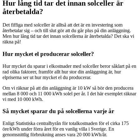
Hur lång tid tar det innan solceller är
återbetalda?
Det fiffiga med solceller är alltså att det är en investering som
återbetalar sig – och till slut gör att du går plus på din anläggning.
Men hur lång tid tar det innan solcellerna är återbetalda? Det ska vi
räkna på!
Hur mycket el producerar solceller?
Hur mycket du sparar i elkostnader med solceller beror såklart på en
rad olika faktorer, framför allt hur stor din anläggning är, hur
elpriserna ser ut hur mycket el du producerar.
Om vi räknar på att din anläggning är 10 kW så bör den producera
mellan 8 000 och 11 000 kWh solel per år. I det här exemplet räknar
vi med 10 000 kWh.
Så mycket sparar du på solcellerna varje år
Enligt Statistiska centralbyrån för totalkostnaden för el cirka 175
öre/kWh under förra året för en vanlig villa i Sverige. En
genomsnittlig förbrukning anses vara 20 000 kWh/år.