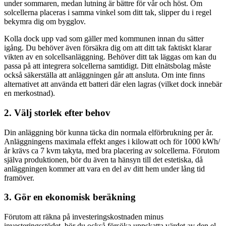
under sommaren, medan lutning är bättre för vår och höst. Om
solcellerna placeras i samma vinkel som ditt tak, slipper du i regel
bekymra dig om bygglov.
Kolla dock upp vad som gäller med kommunen innan du sätter
igång. Du behöver även försäkra dig om att ditt tak faktiskt klarar
vikten av en solcellsanläggning. Behöver ditt tak läggas om kan du
passa på att integrera solcellerna samtidigt. Ditt elnätsbolag måste
också säkerställa att anläggningen går att ansluta. Om inte finns
alternativet att använda ett batteri där elen lagras (vilket dock innebär
en merkostnad).
2. Välj storlek efter behov
Din anläggning bör kunna täcka din normala elförbrukning per år.
Anläggningens maximala effekt anges i kilowatt och för 1000 kWh/
år krävs ca 7 kvm takyta, med bra placering av solcellerna. Förutom
själva produktionen, bör du även ta hänsyn till det estetiska, då
anläggningen kommer att vara en del av ditt hem under lång tid
framöver.
3. Gör en ekonomisk beräkning
Förutom att räkna på investeringskostnaden minus
investeringsstödet, bör du också försöka uppskatta värdet av den el