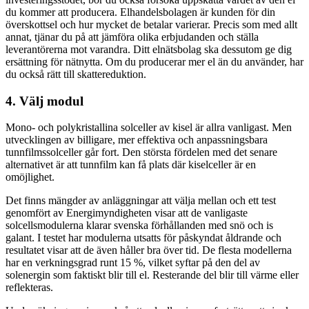
du kommer att producera. Elhandelsbolagen är kunden för din
överskottsel och hur mycket de betalar varierar. Precis som med allt
annat, tjänar du på att jämföra olika erbjudanden och ställa
leverantörerna mot varandra. Ditt elnätsbolag ska dessutom ge dig
ersättning för nätnytta. Om du producerar mer el än du använder, har
du också rätt till skattereduktion.
4. Välj modul
Mono- och polykristallina solceller av kisel är allra vanligast. Men
utvecklingen av billigare, mer effektiva och anpassningsbara
tunnfilmssolceller går fort. Den största fördelen med det senare
alternativet är att tunnfilm kan få plats där kiselceller är en
omöjlighet.
Det finns mängder av anläggningar att välja mellan och ett test
genomfört av Energimyndigheten visar att de vanligaste
solcellsmodulerna klarar svenska förhållanden med snö och is
galant. I testet har modulerna utsatts för påskyndat åldrande och
resultatet visar att de även håller bra över tid. De flesta modellerna
har en verkningsgrad runt 15 %, vilket syftar på den del av
solenergin som faktiskt blir till el. Resterande del blir till värme eller
reflekteras.