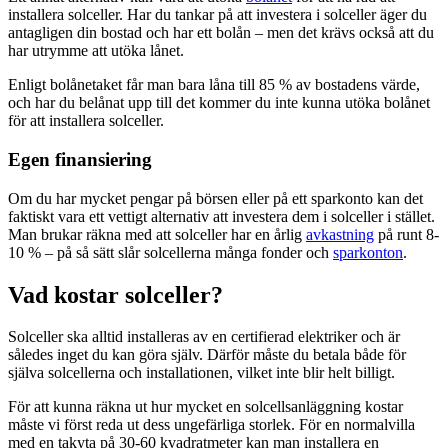
installera solceller. Har du tankar på att investera i solceller äger du
antagligen din bostad och har ett bolån – men det krävs också att du
har utrymme att utöka lånet.
Enligt bolånetaket får man bara låna till 85 % av bostadens värde,
och har du belånat upp till det kommer du inte kunna utöka bolånet
för att installera solceller.
Egen finansiering
Om du har mycket pengar på börsen eller på ett sparkonto kan det
faktiskt vara ett vettigt alternativ att investera dem i solceller i stället.
Man brukar räkna med att solceller har en årlig
avkastning
på runt 8-
10 % – på så sätt slår solcellerna många fonder och
sparkonton
.
Vad kostar solceller?
Solceller ska alltid installeras av en certifierad elektriker och är
således inget du kan göra själv. Därför måste du betala både för
själva solcellerna och installationen, vilket inte blir helt billigt.
För att kunna räkna ut hur mycket en solcellsanläggning kostar
måste vi först reda ut dess ungefärliga storlek. För en normalvilla
med en takyta på 30-60 kvadratmeter kan man installera en