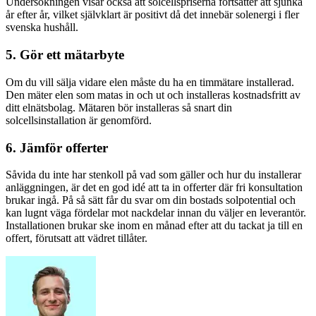
Undersökningen visar också att solcellspriserna fortsätter att sjunka
år efter år, vilket självklart är positivt då det innebär solenergi i fler
svenska hushåll.
5. Gör ett mätarbyte
Om du vill sälja vidare elen måste du ha en timmätare installerad.
Den mäter elen som matas in och ut och installeras kostnadsfritt av
ditt elnätsbolag. Mätaren bör installeras så snart din
solcellsinstallation är genomförd.
6. Jämför offerter
Såvida du inte har stenkoll på vad som gäller och hur du installerar
anläggningen, är det en god idé att ta in offerter där fri konsultation
brukar ingå. På så sätt får du svar om din bostads solpotential och
kan lugnt väga fördelar mot nackdelar innan du väljer en leverantör.
Installationen brukar ske inom en månad efter att du tackat ja till en
offert, förutsatt att vädret tillåter.