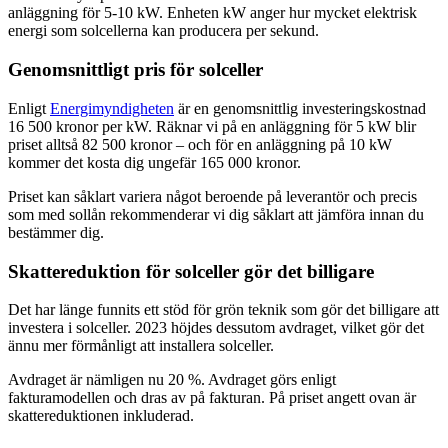
anläggning för 5-10 kW. Enheten kW anger hur mycket elektrisk
energi som solcellerna kan producera per sekund.
Genomsnittligt pris för solceller
Enligt
Energimyndigheten
är en genomsnittlig investeringskostnad
16 500 kronor per kW. Räknar vi på en anläggning för 5 kW blir
priset alltså 82 500 kronor – och för en anläggning på 10 kW
kommer det kosta dig ungefär 165 000 kronor.
Priset kan såklart variera något beroende på leverantör och precis
som med sollån rekommenderar vi dig såklart att jämföra innan du
bestämmer dig.
Skattereduktion för solceller gör det billigare
Det har länge funnits ett stöd för grön teknik som gör det billigare att
investera i solceller. 2023 höjdes dessutom avdraget, vilket gör det
ännu mer förmånligt att installera solceller.
Avdraget är nämligen nu 20 %. Avdraget görs enligt
fakturamodellen och dras av på fakturan. På priset angett ovan är
skattereduktionen inkluderad.