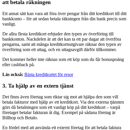
att betala räkningen
Ett annat sätt kan vara att föra över pengar från ditt kreditkort till ditt
bankkonto – för att sedan betala räkningen från din bank precis som
vanligt.
De allra flesta kreditkort erbjuder den typen av överföring till
bankkonton. Nackdelen är att det kan ta ett par dagar att överföra
pengarna, samt att många kreditkortsutgivare räknar den typen av
överföring som ett uttag, och en uttagsavgift därför tillkommer.
Det kommer heller inte räknas som ett köp som du får bonuspoäng
eller cashback på.
Läs också:
Bästa kreditkortet för resor
3. Ta hjälp av en extern tjänst
Det finns även företag som riktar sig mot att hjälpa den som vill
betala fakturor med hjälp av ett kreditkort. Via den externa tjänsten
görs då betalningen som ett vanligt köp på ditt kreditkort – varpå
företaget betalar fakturan åt dig. Exempel på sådana företag är
Billhop och Betalo.
En fördel med att använda ett externt företag för att betala faktura