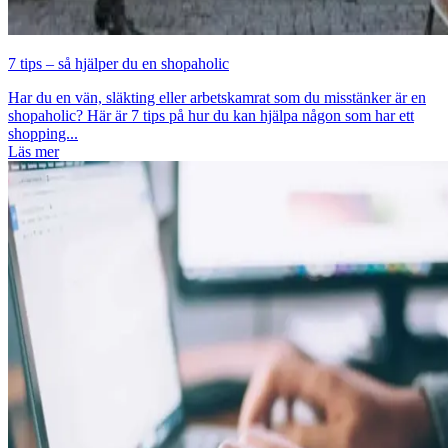
7 tips – så hjälper du en shopaholic
Har du en vän, släkting eller arbetskamrat som du misstänker är en
shopaholic? Här är 7 tips på hur du kan hjälpa någon som har ett
shopping...
Läs mer