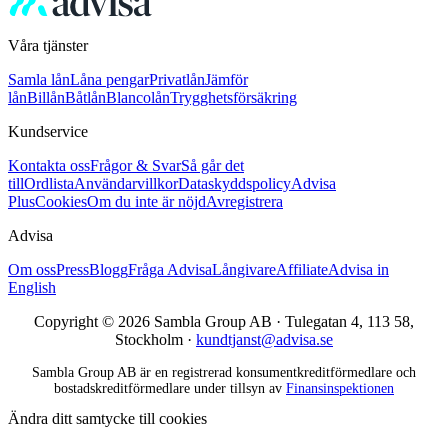
Våra tjänster
Samla lån
Låna pengar
Privatlån
Jämför
lån
Billån
Båtlån
Blancolån
Trygghetsförsäkring
Kundservice
Kontakta oss
Frågor & Svar
Så går det
till
Ordlista
Användarvillkor
Dataskyddspolicy
Advisa
Plus
Cookies
Om du inte är nöjd
Avregistrera
Advisa
Om oss
Press
Blogg
Fråga Advisa
Långivare
Affiliate
Advisa in
English
Copyright © 2026 Sambla Group AB · Tulegatan 4, 113 58,
Stockholm ·
kundtjanst@advisa.se
Sambla Group AB är en registrerad konsumentkreditförmedlare och
bostadskreditförmedlare under tillsyn av
Finansinspektionen
Ändra ditt samtycke till cookies