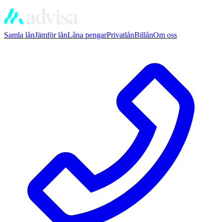
Samla lån
Jämför lån
Låna pengar
Privatlån
Billån
Om oss