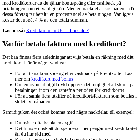
med kreditkort är att du tjänar bonuspoäng eller cashback på
betalningen som ett vanligt köp. Men en nackdel är kostnaden – då
dessa företag tar betalt i en procentandel av betalningen. Vanligtvis
kostar det uppåt 4 % av den totala summan.
Läs också:
Kreditkort utan UC – finns det?
Varför betala faktura med kreditkort?
Det kan finnas flera anledningar att vilja betala en räkning med ditt
kreditkort. Här är några vanliga:
För att tjäna bonuspoäng eller cashback på kreditkortet. Läs
mer om
kreditkort med bonus
Om en oväntad utgift dykt upp ger det möjlighet att skjuta på
betalningen inom den räntefria perioden för kreditkortet
För att samla flera utgifter på kreditkortsfakturan som betalas i
slutet av månaden
Samtidigt kan det också komma med några nackdelar, till exempel:
Du måste ofta betala en avgift
Det finns en risk att du spenderar mer pengar med kreditkortet
än du har råd med
Risk att hamna i en skuldfälla om det görs till en vana.