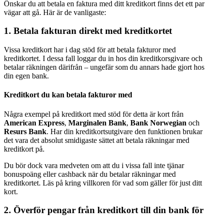
Önskar du att betala en faktura med ditt kreditkort finns det ett par
vägar att gå. Här är de vanligaste:
1. Betala fakturan direkt med kreditkortet
Vissa kreditkort har i dag stöd för att betala fakturor med
kreditkortet. I dessa fall loggar du in hos din kreditkorsgivare och
betalar räkningen därifrån – ungefär som du annars hade gjort hos
din egen bank.
Kreditkort du kan betala fakturor med
Några exempel på kreditkort med stöd för detta är kort från
American Express
,
Marginalen Bank
,
Bank Norwegian
och
Resurs Bank
. Har din kreditkortsutgivare den funktionen brukar
det vara det absolut smidigaste sättet att betala räkningar med
kreditkort på.
Du bör dock vara medveten om att du i vissa fall inte tjänar
bonuspoäng eller cashback när du betalar räkningar med
kreditkortet. Läs på kring villkoren för vad som gäller för just ditt
kort.
2. Överför pengar från kreditkort till din bank för