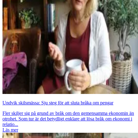
Undvik skilsmässa: Sju steg för att sluta bråka om pengar
Fler skiljer sig på grund av bråk om den gemensamma ekonomin än
otrohet. Som tur är det betydligt enklare att lösa bråk om ekonomi i
relatio...
Läs mer