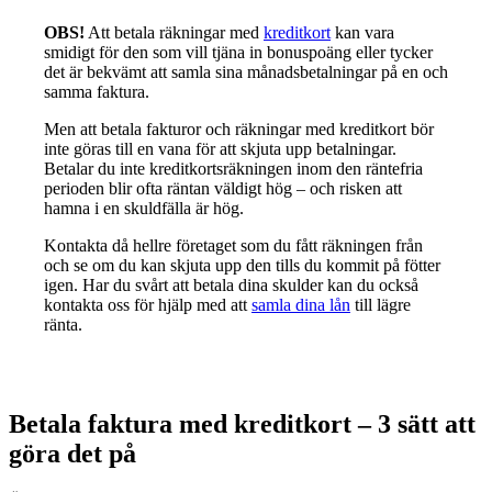
OBS!
Att betala räkningar med
kreditkort
kan vara
smidigt för den som vill tjäna in bonuspoäng eller tycker
det är bekvämt att samla sina månadsbetalningar på en och
samma faktura.
Men att betala fakturor och räkningar med kreditkort bör
inte göras till en vana för att skjuta upp betalningar.
Betalar du inte kreditkortsräkningen inom den räntefria
perioden blir ofta räntan väldigt hög – och risken att
hamna i en skuldfälla är hög.
Kontakta då hellre företaget som du fått räkningen från
och se om du kan skjuta upp den tills du kommit på fötter
igen. Har du svårt att betala dina skulder kan du också
kontakta oss för hjälp med att
samla dina lån
till lägre
ränta.
Betala faktura med kreditkort – 3 sätt att
göra det på