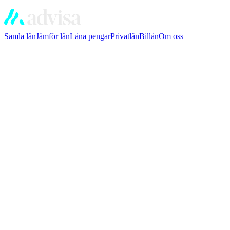
Samla lån
Jämför lån
Låna pengar
Privatlån
Billån
Om oss