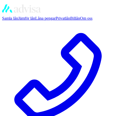
Samla lån
Jämför lån
Låna pengar
Privatlån
Billån
Om oss