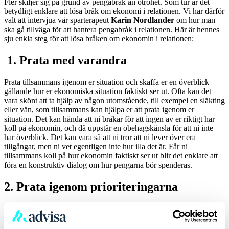
Fler skiljer sig på grund av pengabråk än otrohet. Som tur är det
betydligt enklare att lösa bråk om ekonomi i relationen. Vi har därför
valt att intervjua vår sparterapeut
Karin Nordlander
om hur man
ska gå tillväga för att hantera pengabråk i relationen. Här är hennes
sju enkla steg för att lösa bråken om ekonomin i relationen:
1. Prata med varandra
Prata tillsammans igenom er situation och skaffa er en överblick
gällande hur er ekonomiska situation faktiskt ser ut. Ofta kan det
vara skönt att ta hjälp av någon utomstående, till exempel en släkting
eller vän, som tillsammans kan hjälpa er att prata igenom er
situation. Det kan hända att ni bråkar för att ingen av er riktigt har
koll på ekonomin, och då uppstår en obehagskänsla för att ni inte
har överblick. Det kan vara så att ni tror att ni lever över era
tillgångar, men ni vet egentligen inte hur illa det är. Får ni
tillsammans koll på hur ekonomin faktiskt ser ut blir det enklare att
föra en konstruktiv dialog om hur pengarna bör spenderas.
2. Prata igenom prioriteringarna
Hur prioriterar ni just nu och hur borde prioriteringarna se ut? Är ni
båda nöjda med de prioriteringarna? Det är viktigt att se till att båda
är nöjda att ingen går runt och är sur i tysthet över hur pengarna