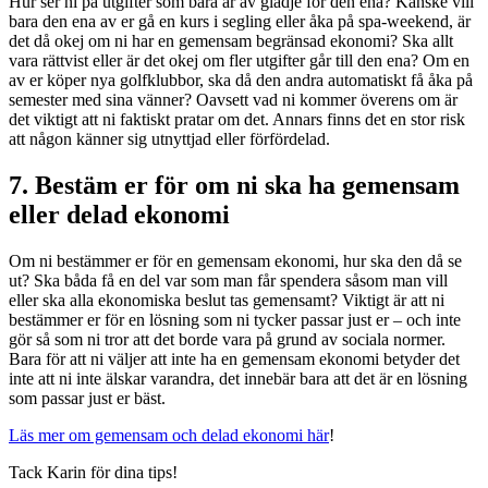
Hur ser ni på utgifter som bara är av glädje för den ena? Kanske vill
bara den ena av er gå en kurs i segling eller åka på spa-weekend, är
det då okej om ni har en gemensam begränsad ekonomi? Ska allt
vara rättvist eller är det okej om fler utgifter går till den ena? Om en
av er köper nya golfklubbor, ska då den andra automatiskt få åka på
semester med sina vänner? Oavsett vad ni kommer överens om är
det viktigt att ni faktiskt pratar om det. Annars finns det en stor risk
att någon känner sig utnyttjad eller förfördelad.
7. Bestäm er för om ni ska ha gemensam
eller delad ekonomi
Om ni bestämmer er för en gemensam ekonomi, hur ska den då se
ut? Ska båda få en del var som man får spendera såsom man vill
eller ska alla ekonomiska beslut tas gemensamt? Viktigt är att ni
bestämmer er för en lösning som ni tycker passar just er – och inte
gör så som ni tror att det borde vara på grund av sociala normer.
Bara för att ni väljer att inte ha en gemensam ekonomi betyder det
inte att ni inte älskar varandra, det innebär bara att det är en lösning
som passar just er bäst.
Läs mer om gemensam och delad ekonomi här
!
Tack Karin för dina tips!