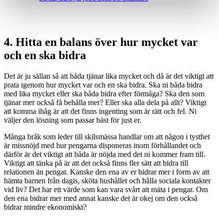
4. Hitta en balans över hur mycket var
och en ska bidra
Det är ju sällan så att båda tjänar lika mycket och då är det viktigt att
prata igenom hur mycket var och en ska bidra. Ska ni båda bidra
med lika mycket eller ska båda bidra efter förmåga? Ska den som
tjänar mer också få behålla mer? Eller ska alla dela på allt? Viktigt
att komma ihåg är att det finns ingenting som är rätt och fel. Ni
väljer den lösning som passar bäst för just er.
Många bråk som leder till skilsmässa handlar om att någon i tysthet
är missnöjd med hur pengarna disponeras inom förhållandet och
därför är det viktigt att båda är nöjda med det ni kommer fram till.
Viktigt att tänka på är att det också finns fler sätt att bidra till
relationen än pengar. Kanske den ena av er bidrar mer i form av att
hämta barnen från dagis, sköta hushållet och hålla sociala kontakter
vid liv? Det har ett värde som kan vara svårt att mäta i pengar. Om
den ena bidrar mer med annat kanske det är okej om den också
bidrar mindre ekonomiskt?