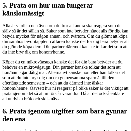
5. Prata om hur man fungerar
känslomässigt
Alla är vi olika och även om du tror att andra ska reagera som du
själv så är det sällan så. Saker som inte betyder något alls för dig kan
betyda mycket för någon annan, och tvärtom. Om du glömt att köpa
din sambos favoritäpplen i affären kanske det för dig bara betyder att
du glömde köpa dem. Din partner däremot kanske tolkar det som att
du inte bryr dig om honom/henne.
Köper du en mikrovågsugn kanske det för dig bara betyder att du
behöver en mikrovågsugn. Din partner kanske tolkar det som att
hon/han lagar dålig mat. Alternativt kanske hon eller han tolkar det
som att du inte bryr dig om era gemensamma sparmål till den
efterlängtade semestern – och att du därmed inte älskar
honom/henne. Oavsett hur ni reagerar på olika saker är det viktigt att
prata igenom det så att ni förstår varandra. Då är det också enklare
att undvika bråk och skilsmässa.
6. Prata igenom utgifter som bara gynnar
den ena