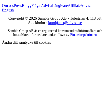
Om oss
Press
Blogg
Fråga Advisa
Långivare
Affiliate
Advisa in
English
Copyright © 2026 Sambla Group AB · Tulegatan 4, 113 58,
Stockholm ·
kundtjanst@advisa.se
Sambla Group AB är en registrerad konsumentkreditförmedlare och
bostadskreditförmedlare under tillsyn av
Finansinspektionen
Ändra ditt samtycke till cookies