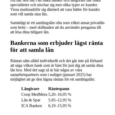
Du har helt rätt i att olika banker och långivare har olika
specialiteter och nischar sig mot olika typer av kunder.
Vissa marknadsför sig därmed att vara bättre för kunder
som vill samla sina lån.
Samtidigt är ett samlingslån ofta som vilket annat privatlån
som helst – med skillnaden att du använder pengarna till
att lösa dina tidigare lån.
Bankerna som erbjuder lägst ränta
för att samla lån
Räntan sätts alltid individuellt och det går inte på förhand
att säga vilken bank som är bäst för just dig att samla dina
lån hos. Med det sagt så är här några av våra
samarbetspartners som i nuläget (januari 2025) har
möjlighet att ge den lägsta räntan för ett samlingslån:
Långivare
Räntespann
Coop MedMera
5,20–16,95 %
Lån & Spar
5,95–12,95 %
ICA Banken
6,19–15,95 %