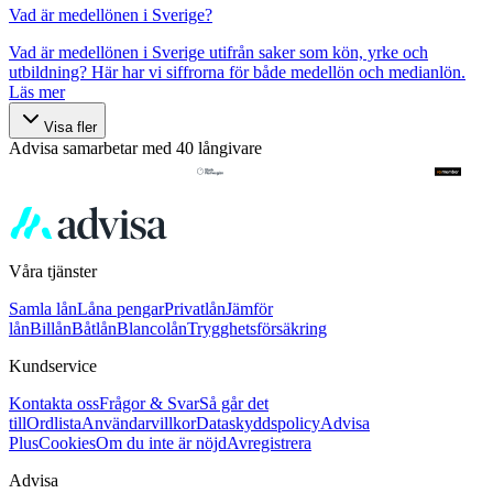
Vad är medellönen i Sverige?
Vad är medellönen i Sverige utifrån saker som kön, yrke och
utbildning? Här har vi siffrorna för både medellön och medianlön.
Läs mer
Visa fler
Advisa samarbetar med 40 långivare
Våra tjänster
Samla lån
Låna pengar
Privatlån
Jämför
lån
Billån
Båtlån
Blancolån
Trygghetsförsäkring
Kundservice
Kontakta oss
Frågor & Svar
Så går det
till
Ordlista
Användarvillkor
Dataskyddspolicy
Advisa
Plus
Cookies
Om du inte är nöjd
Avregistrera
Advisa