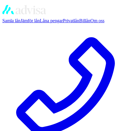
Samla lån
Jämför lån
Låna pengar
Privatlån
Billån
Om oss