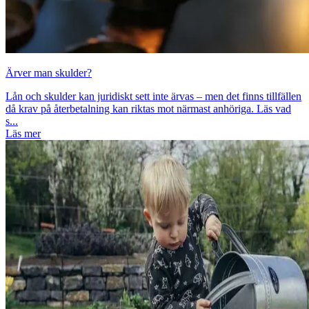
Ärver man skulder?
Lån och skulder kan juridiskt sett inte ärvas – men det finns tillfällen
då krav på återbetalning kan riktas mot närmast anhöriga. Läs vad
s...
Läs mer