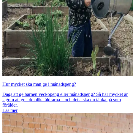
Hur mycket ska man ge i månadspeng?
Dags att ge barnen veckopeng eller månadspeng? Så här mycket är
lagom att ge i de olika åldrarna – och detta ska du tänka på som
förälder.
Läs mer