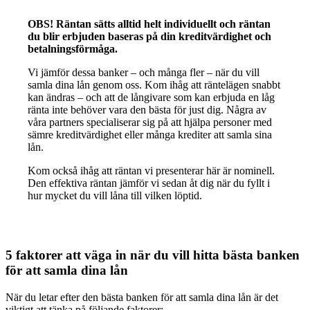
OBS! Räntan sätts alltid helt individuellt och räntan
du blir erbjuden baseras på din kreditvärdighet och
betalningsförmåga.
Vi jämför dessa banker – och många fler – när du vill
samla dina lån genom oss. Kom ihåg att räntelägen snabbt
kan ändras – och att de långivare som kan erbjuda en låg
ränta inte behöver vara den bästa för just dig. Några av
våra partners specialiserar sig på att hjälpa personer med
sämre kreditvärdighet eller många krediter att samla sina
lån.
Kom också ihåg att räntan vi presenterar här är nominell.
Den effektiva räntan jämför vi sedan åt dig när du fyllt i
hur mycket du vill låna till vilken löptid.
5 faktorer att väga in när du vill hitta bästa banken
för att samla dina lån
När du letar efter den bästa banken för att samla dina lån är det
viktigt att tänka på följande faktorer: