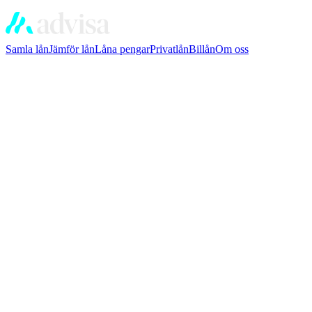
Samla lån
Jämför lån
Låna pengar
Privatlån
Billån
Om oss