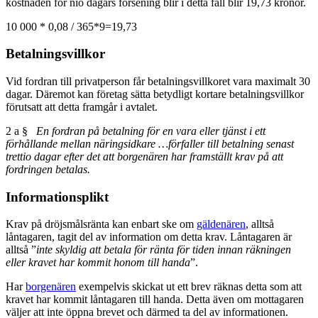
kostnaden för nio dagars försening blir i detta fall blir 19,73 kronor.
10 000 * 0,08 / 365*9=19,73
Betalningsvillkor
Vid fordran till privatperson får betalningsvillkoret vara maximalt 30
dagar. Däremot kan företag sätta betydligt kortare betalningsvillkor
förutsatt att detta framgår i avtalet.
2 a §
En fordran på betalning för en vara eller tjänst i ett
förhållande mellan näringsidkare …förfaller till betalning senast
trettio dagar efter det att borgenären har framställt krav på att
fordringen betalas.
Informationsplikt
Krav på dröjsmålsränta kan enbart ske om
gäldenären
, alltså
låntagaren, tagit del av information om detta krav. Låntagaren är
alltså ”
inte skyldig att betala för ränta för tiden innan räkningen
eller kravet har kommit honom till handa
”.
Har
borgenären
exempelvis skickat ut ett brev räknas detta som att
kravet har kommit låntagaren till handa. Detta även om mottagaren
väljer att inte öppna brevet och därmed ta del av informationen.