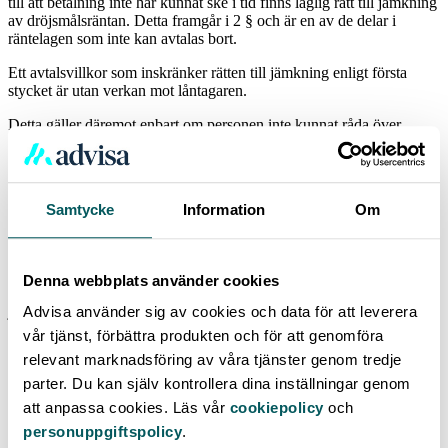
till att betalning inte har kunnat ske i tid finns laglig rätt till jämkning
av dröjsmålsräntan. Detta framgår i 2 § och är en av de delar i
räntelagen som inte kan avtalas bort.
Ett avtalsvillkor som inskränker rätten till jämkning enligt första
stycket är utan verkan mot låntagaren.
Detta gäller däremot enbart om personen inte kunnat råda över
situationen. En person som frivilligt säger upp sig och blir arbetslös
kan alltså inte åberopa denna rättighet.
Vad innebär jämkning?
Samtycke
Information
Om
Med jämkning menas att kostnaden för dröjsmålsräntan minskas.
Den som anser sig ha rätt till detta kontaktar långivaren och förklarar
sin situation varpå långivaren tar beslut om jämkning. Skulle de
Denna webbplats använder cookies
neka detta kan låntagaren, som ett sista steg, lyfta frågan till en
juridisk tvist som löses i en svensk domstol.
Advisa använder sig av cookies och data för att leverera
vår tjänst, förbättra produkten och för att genomföra
Ränta vid skadestånd
relevant marknadsföring av våra tjänster genom tredje
parter. Du kan själv kontrollera dina inställningar genom
Det finns ett par punkter i räntelagen som enbart gäller vid krav på
skadestånd. Exempelvis börjar kostnad för dröjsmålsränta uppstå 30
att anpassa cookies. Läs vår
cookiepolicy
och
dagar efter att kravet om skadestånd har framställts. Vid vissa
personuppgiftspolicy
.
tillfällen beräknas även räntenivån till 2 % + gällande referensränta.