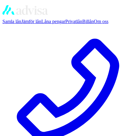
Samla lån
Jämför lån
Låna pengar
Privatlån
Billån
Om oss