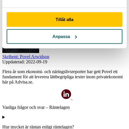
Detta istället för ordinarie 8 %.
Mer om skadeståndskrav kan läsas i
4 §
.
Tillåt alla
Anpassa
Skribent: Povel Arwidson
Uppdaterad:
2022-09-19
Flera år som ekonomi- och näringslivsreporter har gett Povel ett
fundament för att leverera lättbegripliga texter inom privatekonomi
här på Advisa.se.
Vanliga frågor och svar – Räntelagen
Hur mycket är räntan enligt räntelagen?