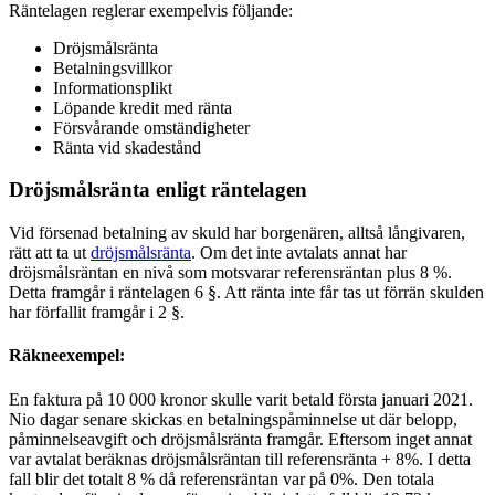
Räntelagen reglerar exempelvis följande:
Dröjsmålsränta
Betalningsvillkor
Informationsplikt
Löpande kredit med ränta
Försvårande omständigheter
Ränta vid skadestånd
Dröjsmålsränta enligt räntelagen
Vid försenad betalning av skuld har borgenären, alltså långivaren,
rätt att ta ut
dröjsmålsränta
. Om det inte avtalats annat har
dröjsmålsräntan en nivå som motsvarar referensräntan plus 8 %.
Detta framgår i räntelagen 6 §. Att ränta inte får tas ut förrän skulden
har förfallit framgår i 2 §.
Räkneexempel:
En faktura på 10 000 kronor skulle varit betald första januari 2021.
Nio dagar senare skickas en betalningspåminnelse ut där belopp,
påminnelseavgift och dröjsmålsränta framgår. Eftersom inget annat
var avtalat beräknas dröjsmålsräntan till referensränta + 8%. I detta
fall blir det totalt 8 % då referensräntan var på 0%. Den totala