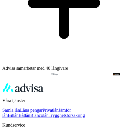
Advisa samarbetar med 40 långivare
Våra tjänster
Samla lån
Låna pengar
Privatlån
Jämför
lån
Billån
Båtlån
Blancolån
Trygghetsförsäkring
Kundservice