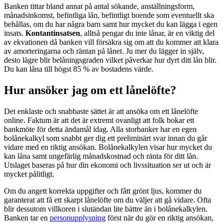
Banken tittar bland annat på antal sökande, anställningsform,
månadsinkomst, befintliga lån, befintligt boende som eventuellt ska
behållas, om du har några barn samt hur mycket du kan lägga i egen
insats.
Kontantinsatsen
, alltså pengar du inte lånar, är en viktig del
av ekvationen då banken vill försäkra sig om att du kommer att klara
av amorteringarna och räntan på lånet. Ju mer du lägger in själv,
desto lägre blir belåningsgraden vilket påverkar hur dyrt ditt lån blir.
Du kan låna till högst 85 % av bostadens värde.
Hur ansöker jag om ett lånelöfte?
Det enklaste och snabbaste sättet är att ansöka om ett lånelöfte
online. Faktum är att det är extremt ovanligt att folk bokar ett
bankmöte för detta ändamål idag. Alla storbanker har en egen
bolånekalkyl som snabbt ger dig ett preliminärt svar innan du går
vidare med en riktig ansökan. Bolånekalkylen visar hur mycket du
kan låna samt ungefärlig månadskostnad och ränta för ditt lån.
Utslaget baseras på hur din ekonomi och livssituation ser ut och är
mycket pålitligt.
Om du angett korrekta uppgifter och fått grönt ljus, kommer du
garanterat att få ett skarpt lånelöfte om du väljer att gå vidare. Ofta
blir dessutom villkoren i slutändan lite bättre än i bolånekalkylen.
Banken tar en
personupplysning
först när du gör en riktig ansökan,