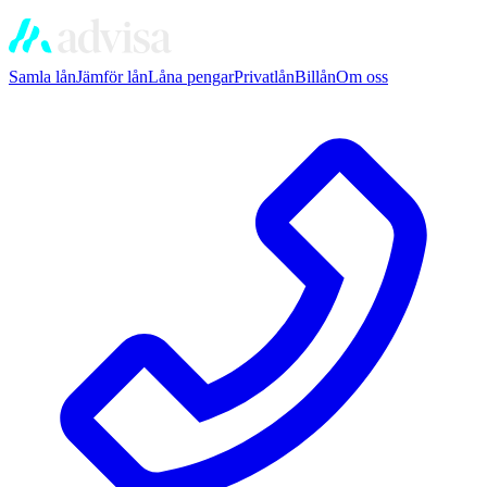
Samla lån
Jämför lån
Låna pengar
Privatlån
Billån
Om oss