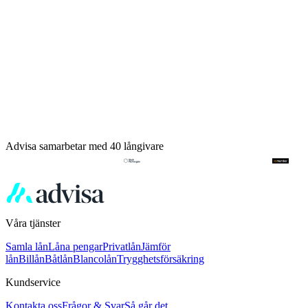
Advisa samarbetar med 40 långivare
Våra tjänster
Samla lån
Låna pengar
Privatlån
Jämför
lån
Billån
Båtlån
Blancolån
Trygghetsförsäkring
Kundservice
Kontakta oss
Frågor & Svar
Så går det