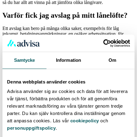
så du har allt att vinna på att jämföra olika långivare.
Varför fick jag avslag på mitt lånelöfte?
Ett avslag kan bero på många olika saker, exempelvis för låg
inkomst, betalningsanmärkningar, en osäker arbetssituation, för
många öppna lån eller för låg kontantinsats. Det är i regel betydligt
svårare att få ett bolån än ett mindre
lån utan säkerhet
. Villkoren för
att få ta ett bostadslån varierar, om än lite, från bank till bank så det
är alltid värt att undersöka alla möjligheter. Hos samtliga långivare
Samtycke
Information
Om
får du en indikation inom loppet av minuter.
Denna webbplats använder cookies
Advisa använder sig av cookies och data för att leverera
vår tjänst, förbättra produkten och för att genomföra
relevant marknadsföring av våra tjänster genom tredje
Skribent: Povel Arwidson
parter. Du kan själv kontrollera dina inställningar genom
Uppdaterad:
2024-09-17
att anpassa cookies. Läs vår
cookiepolicy
och
Flera år som ekonomi- och näringslivsreporter har gett Povel ett
personuppgiftspolicy
.
fundament för att leverera lättbegripliga texter inom privatekonomi