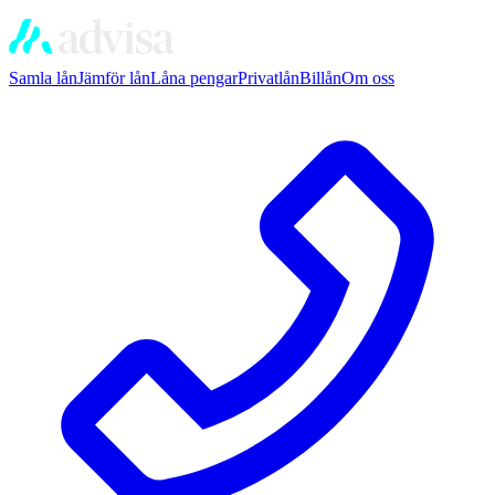
Samla lån
Jämför lån
Låna pengar
Privatlån
Billån
Om oss