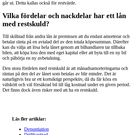
går ut. Detta kallas också för restvärde.
Vilka fördelar och nackdelar har ett lån
med restskuld?
Till skillnad från andra lån är premissen att du endast amorterar och
betalar ränta på en avtalad del av den totala köpesumman. Därefter
kan du välja att lösa hela lånet genom att bilhandlaren tar tillbaka
bilen, att köpa loss den med eget kapital eller att byta till en ny bil
och påbörja en ny avbetalning.
Den stora fördelen med restskuld är att månadsamorteringarna och
räntan på den del av lånet som betalas av blir mindre. Det är
naturligtvis bra ur ett kortsiktigt perspektiv, då du får köra en
välskött och väl försäkrad bil till låg kostnad under en given period.
Det finns dock även risker med att ha en restskuld.
Läs fler artiklar:
Denuntiation
Driftkostnad