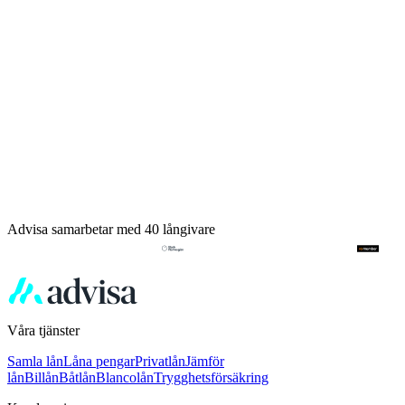
Advisa samarbetar med 40 långivare
Våra tjänster
Samla lån
Låna pengar
Privatlån
Jämför
lån
Billån
Båtlån
Blancolån
Trygghetsförsäkring