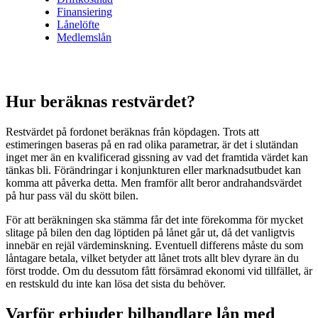
Finansiering
Lånelöfte
Medlemslån
Hur beräknas restvärdet?
Restvärdet på fordonet beräknas från köpdagen. Trots att
estimeringen baseras på en rad olika parametrar, är det i slutändan
inget mer än en kvalificerad gissning av vad det framtida värdet kan
tänkas bli. Förändringar i konjunkturen eller marknadsutbudet kan
komma att påverka detta. Men framför allt beror andrahandsvärdet
på hur pass väl du skött bilen.
För att beräkningen ska stämma får det inte förekomma för mycket
slitage på bilen den dag löptiden på lånet går ut, då det vanligtvis
innebär en rejäl värdeminskning. Eventuell differens måste du som
låntagare betala, vilket betyder att lånet trots allt blev dyrare än du
först trodde. Om du dessutom fått försämrad ekonomi vid tillfället, är
en restskuld du inte kan lösa det sista du behöver.
Varför erbjuder bilhandlare lån med