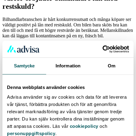
restskuld?
Bilhandlarbranschen är hårt konkurrensutsatt och många köpare ser
väldigt positivt på lån med restskuld. Om bilen bara sköts bra kan
den till och med få ett högre restvärde än beräknat. Mellanskillnaden
kan då läggas till kontantinsatsen på en ny, fräsch bil.
För säljaren finns det även andra fördelar med upplägget. Lånet är
helt knutet till objektet, alltså bilen, så köparen kan inte sälja den för
att betala av skulden. Om så vore fallet skulle hela konceptet bli
meningslöst ur bilhandlarens perspektiv. Vitsen med lån med
Samtycke
Information
Om
restskuld är att skapa
merförsäljning, då inbyte mot en ny bil är det
allra vanligaste scenariot.
Denna webbplats använder cookies
Advisa använder sig av cookies och data för att leverera
vår tjänst, förbättra produkten och för att genomföra
relevant marknadsföring av våra tjänster genom tredje
parter. Du kan själv kontrollera dina inställningar genom
Skribent: Povel Arwidson
att anpassa cookies. Läs vår
cookiepolicy
och
Uppdaterad:
2024-09-13
personuppgiftspolicy
.