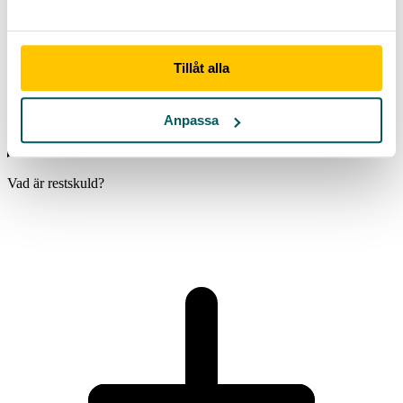
Flera år som ekonomi- och näringslivsreporter har gett Povel ett
fundament för att leverera lättbegripliga texter inom privatekonomi
här på Advisa.se.
Tillåt alla
Anpassa
Vanliga frågor och svar – Restskuld
Vad är restskuld?