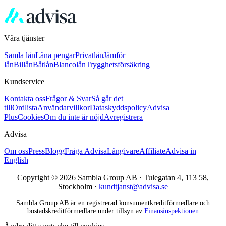
Våra tjänster
Samla lån
Låna pengar
Privatlån
Jämför
lån
Billån
Båtlån
Blancolån
Trygghetsförsäkring
Kundservice
Kontakta oss
Frågor & Svar
Så går det
till
Ordlista
Användarvillkor
Dataskyddspolicy
Advisa
Plus
Cookies
Om du inte är nöjd
Avregistrera
Advisa
Om oss
Press
Blogg
Fråga Advisa
Långivare
Affiliate
Advisa in
English
Copyright © 2026 Sambla Group AB · Tulegatan 4, 113 58,
Stockholm ·
kundtjanst@advisa.se
Sambla Group AB är en registrerad konsumentkreditförmedlare och
bostadskreditförmedlare under tillsyn av
Finansinspektionen