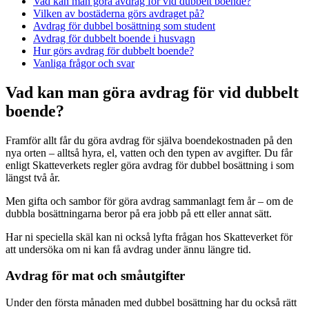
Vad kan man göra avdrag för vid dubbelt boende?
Vilken av bostäderna görs avdraget på?
Avdrag för dubbel bosättning som student
Avdrag för dubbelt boende i husvagn
Hur görs avdrag för dubbelt boende?
Vanliga frågor och svar
Vad kan man göra avdrag för vid dubbelt
boende?
Framför allt får du göra avdrag för själva boendekostnaden på den
nya orten – alltså hyra, el, vatten och den typen av avgifter. Du får
enligt Skatteverkets regler göra avdrag för dubbel bosättning i som
längst två år.
Men gifta och sambor för göra avdrag sammanlagt fem år – om de
dubbla bosättningarna beror på era jobb på ett eller annat sätt.
Har ni speciella skäl kan ni också lyfta frågan hos Skatteverket för
att undersöka om ni kan få avdrag under ännu längre tid.
Avdrag för mat och småutgifter
Under den första månaden med dubbel bosättning har du också rätt