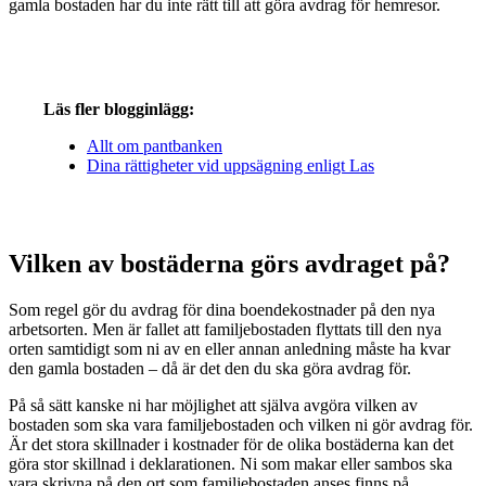
gamla bostaden har du inte rätt till att göra avdrag för hemresor.
Läs fler blogginlägg:
Allt om pantbanken
Dina rättigheter vid uppsägning enligt Las
Vilken av bostäderna görs avdraget på?
Som regel gör du avdrag för dina boendekostnader på den nya
arbetsorten. Men är fallet att familjebostaden flyttats till den nya
orten samtidigt som ni av en eller annan anledning måste ha kvar
den gamla bostaden – då är det den du ska göra avdrag för.
På så sätt kanske ni har möjlighet att själva avgöra vilken av
bostaden som ska vara familjebostaden och vilken ni gör avdrag för.
Är det stora skillnader i kostnader för de olika bostäderna kan det
göra stor skillnad i deklarationen. Ni som makar eller sambos ska
vara skrivna på den ort som familjebostaden anses finns på.