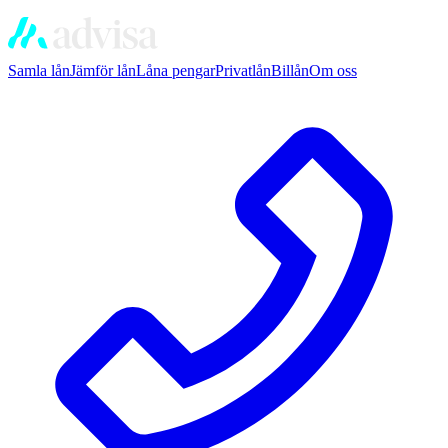
Samla lån
Jämför lån
Låna pengar
Privatlån
Billån
Om oss