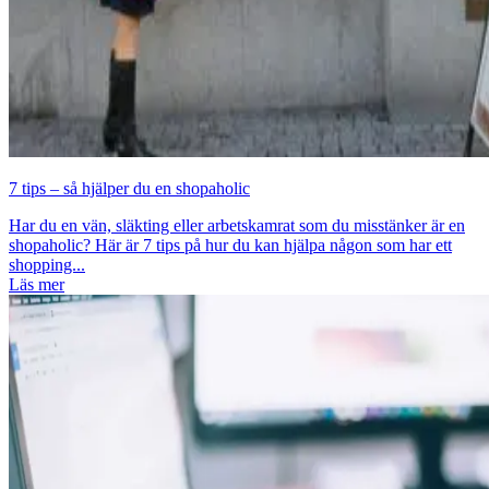
7 tips – så hjälper du en shopaholic
Har du en vän, släkting eller arbetskamrat som du misstänker är en
shopaholic? Här är 7 tips på hur du kan hjälpa någon som har ett
shopping...
Läs mer