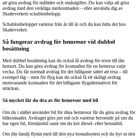
att göra avdrag för måltider och småutgifter. Du kan välja att göra
avdrag med den verkliga merkostnaden – eller använda dig av
Skatteverkets schablonbelopp.
Schablonbeloppet varierar från år till år och du kan hitta det hos
Skatteverket.
Så fungerar avdrag för hemresor vid dubbel
bosättning
Med dubbel bosättning kan du också få avdrag för resor till din
hemort. Du kan göra avdrag för kostnaden för en hemresa varje
vecka. Du får normalt avdrag för det billigaste sättet att resa – till
exempel tåg – men för flyg kan du också få ett skäligt avdrag
motsvarande kostnaden för det billigaste flygalternativet för
sträckan.
Så mycket får du dra av för hemresor med bil
Om du i stället använder bil för dina hemresor får du göra avdrag för
bilkostnader. Avdraget görs per mil och varierar beroende på om du
har egen bil, förmånsbil samt om du kör diesel- eller bensinbil.
Om din familj flyttat med till den nya bostadsorten och du hyr ut den