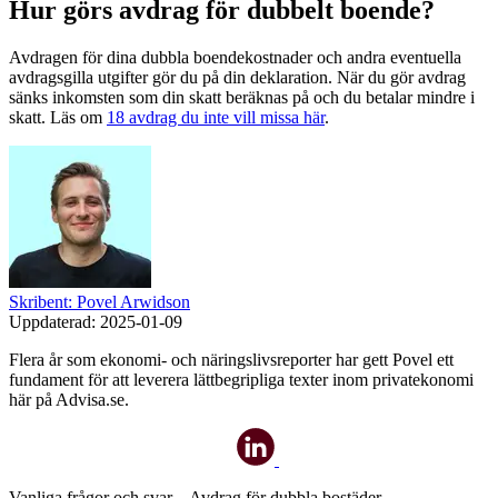
Hur görs avdrag för dubbelt boende?
Avdragen för dina dubbla boendekostnader och andra eventuella
avdragsgilla utgifter gör du på din deklaration. När du gör avdrag
sänks inkomsten som din skatt beräknas på och du betalar mindre i
skatt. Läs om
18 avdrag du inte vill missa här
.
Skribent: Povel Arwidson
Uppdaterad:
2025-01-09
Flera år som ekonomi- och näringslivsreporter har gett Povel ett
fundament för att leverera lättbegripliga texter inom privatekonomi
här på Advisa.se.
Vanliga frågor och svar – Avdrag för dubbla bostäder