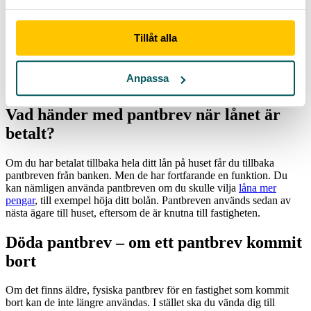
att du äger fastigheten, och du ska registrera lagfarten hos
Lantmäteriet inom tre månader efter köpet. Lagfarten kostar också
pengar, 1,5 % av det du betalar för huset, plus en expeditionsavgift
Tillåt alla
på 825 kronor.
Så lagfarten är beviset på att du äger fastigheten, medan pantbrevet
Anpassa
är bankens säkerhet för lånet på bostaden.
Vad händer med pantbrev när lånet är
betalt?
Om du har betalat tillbaka hela ditt lån på huset får du tillbaka
pantbreven från banken. Men de har fortfarande en funktion. Du
kan nämligen använda pantbreven om du skulle vilja
låna mer
pengar
, till exempel höja ditt bolån. Pantbreven används sedan av
nästa ägare till huset, eftersom de är knutna till fastigheten.
Döda pantbrev – om ett pantbrev kommit
bort
Om det finns äldre, fysiska pantbrev för en fastighet som kommit
bort kan de inte längre användas. I stället ska du vända dig till