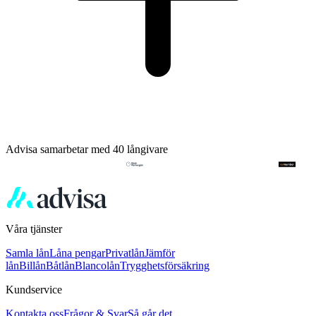
Advisa samarbetar med 40 långivare
Våra tjänster
Samla lån
Låna pengar
Privatlån
Jämför
lån
Billån
Båtlån
Blancolån
Trygghetsförsäkring
Kundservice
Kontakta oss
Frågor & Svar
Så går det