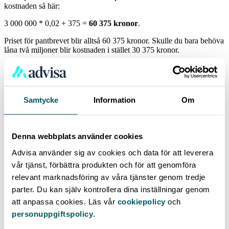
kostnaden så här:
3 000 000 * 0,02 + 375 =
60 375 kronor
.
Priset för pantbrevet blir alltså 60 375 kronor. Skulle du bara behöva
låna två miljoner blir kostnaden i stället 30 375 kronor.
Därför är det bra om huset redan har pantbrev
Som vi redan har skrivit tar du över befintliga pantbrev om du köper
ett hus. Det betyder att du kan komma undan kostnad för pantbrev
Samtycke
Information
Om
helt om lånet du tecknar inte går över det befintliga pantbrevets
värde.
Om pantbrevet är värt mindre än ditt lån måste du dock göra ett nytt
Denna webbplats använder cookies
pantbrev – men betalar då bara stämpelskatt på mellanskillnaden.
Advisa använder sig av cookies och data för att leverera
Därför är det bra om huset du köper har ett så högt pantbrev som
möjligt – det gör nämligen ditt nya pantbrev billigare.
vår tjänst, förbättra produkten och för att genomföra
relevant marknadsföring av våra tjänster genom tredje
Vad är skillnaden på lagfart och
parter. Du kan själv kontrollera dina inställningar genom
pantbrev?
att anpassa cookies. Läs vår
cookiepolicy
och
personuppgiftspolicy
.
Lagfart och pantbrev är två ord som ofta nämns tillsammans,
eftersom de båda har med husköp och göra. Lagfart är ditt bevis på