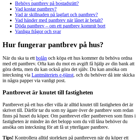
Behövs pantbrev på bostadsrätt?
Vad kostar pantbrev?
Vad är skillnaden på lagfart och pantbrev?
Vad händer med pantbrev när lånet är betalt?
Döda pantbrev – om ett pantbrev kommit bort
Vanliga frågor och svar
Hur fungerar pantbrev på hus?
När du ska ta ett
bolån
och köpa ett hus kommer du behöva ordna
med ett pantbrev. Ofta kan du mot en avgift få hjälp av din bank att
göra detta, men du kan också göra det själv. Du kan ansöka om
inteckning via
Lantmäteriets e-tjänst
, och du behöver då inte skicka
in några papper via vanligt post.
Pantbrevet är knutet till fastigheten
Pantbrevet på ett hus eller villa är alltid knutet till fastigheten det är
skrivet till. Därför tar du som ny ägare över de pantbrev som redan
finns på huset du köper. Om pantbrevet eller pantbreven som finns i
fastigheten är mindre än det belopp som du vill låna behöver du
ansöka om inteckning för att få ut ytterligare pantbrev.
Tips!
Kontrollera alltid storleken på pantbreven när du köper ett