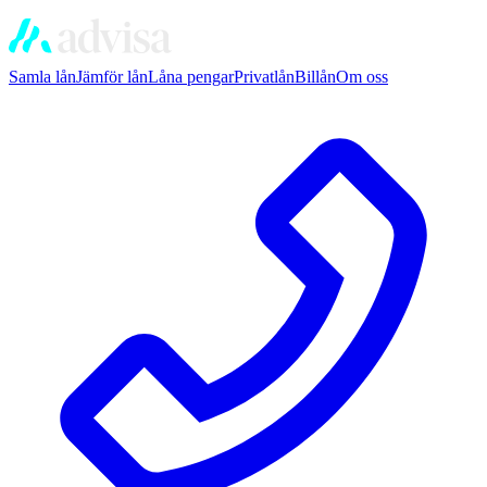
Samla lån
Jämför lån
Låna pengar
Privatlån
Billån
Om oss