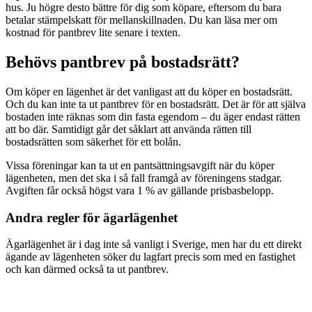
hus. Ju högre desto bättre för dig som köpare, eftersom du bara
betalar stämpelskatt för mellanskillnaden. Du kan läsa mer om
kostnad för pantbrev lite senare i texten.
Behövs pantbrev på bostadsrätt?
Om köper en lägenhet är det vanligast att du köper en bostadsrätt.
Och du kan inte ta ut pantbrev för en bostadsrätt. Det är för att själva
bostaden inte räknas som din fasta egendom – du äger endast rätten
att bo där. Samtidigt går det såklart att använda rätten till
bostadsrätten som säkerhet för ett bolån.
Vissa föreningar kan ta ut en pantsättningsavgift när du köper
lägenheten, men det ska i så fall framgå av föreningens stadgar.
Avgiften får också högst vara 1 % av gällande prisbasbelopp.
Andra regler för ägarlägenhet
Ägarlägenhet är i dag inte så vanligt i Sverige, men har du ett direkt
ägande av lägenheten söker du lagfart precis som med en fastighet
och kan därmed också ta ut pantbrev.