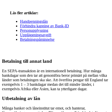
Läs fler artiklar:
Handpenningslån
Förhindra kapning av Bank-ID
Personupplysning
Uppläggningsavgift
Betalningspåminnelse
Betalning till annat land
En SEPA-transaktion är en internationell betalning. Hur många
bankdagar som den tar att genomföra beror primärt på mellan vilka
länder som betalningen ska ske. Att överföra pengar till England tar
exempelvis 1 – 3 bankdagar medan det till mindre länder, i
exempelvis Afrika eller Asien, kan ta ytterligare dagar.
Utbetalning av lån
Många banker och låneinstitut tar emot, och hanterar,