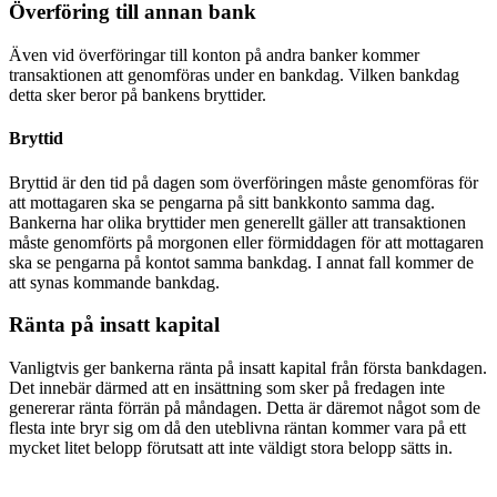
Överföring till annan bank
Även vid överföringar till konton på andra banker kommer
transaktionen att genomföras under en bankdag. Vilken bankdag
detta sker beror på bankens bryttider.
Bryttid
Bryttid är den tid på dagen som överföringen måste genomföras för
att mottagaren ska se pengarna på sitt bankkonto samma dag.
Bankerna har olika bryttider men generellt gäller att transaktionen
måste genomförts på morgonen eller förmiddagen för att mottagaren
ska se pengarna på kontot samma bankdag. I annat fall kommer de
att synas kommande bankdag.
Ränta på insatt kapital
Vanligtvis ger bankerna ränta på insatt kapital från första bankdagen.
Det innebär därmed att en insättning som sker på fredagen inte
genererar ränta förrän på måndagen. Detta är däremot något som de
flesta inte bryr sig om då den uteblivna räntan kommer vara på ett
mycket litet belopp förutsatt att inte väldigt stora belopp sätts in.