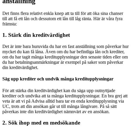
anställning
Det finns flera relativt enkla knep att ta till för att öka sina chanser
till att få ett lån och dessutom ett lån till låg ränta. Här är våra fyra
främsta:
1. Stärk din kreditvärdighet
Det är inte bara huruvida du har en fast anställning som påverkar hur
mycket du kan få låna. Även om du har befintliga lån och krediter,
om du har tagit många kreditupplysningar den senaste tiden eller om
du har betalningsanmärkningar är exempel på saker som påverkar
din kreditvärdighet.
Säg upp krediter och undvik många kreditupplysningar
För att stärka din kreditvärdighet kan du säga upp outnyttjade
krediter och undvika att ta många kreditupplysningar. En bra grej att
veta är att vi på Advisa alltid bara tar en enda kreditupplysning via
UC, trots att din ansökan går ut till många långivare. På så sätt
påverkas inte din kreditvärdighet nämnvärt av en ansökan.
2. Sök ihop med en medsökande