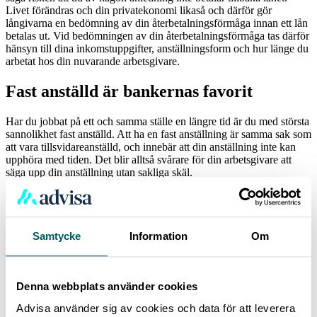
Livet förändras och din privatekonomi likaså och därför gör
långivarna en bedömning av din återbetalningsförmåga innan ett lån
betalas ut. Vid bedömningen av din återbetalningsförmåga tas därför
hänsyn till dina inkomstuppgifter, anställningsform och hur länge du
arbetat hos din nuvarande arbetsgivare.
Fast anställd är bankernas favorit
Har du jobbat på ett och samma ställe en längre tid är du med största
sannolikhet fast anställd. Att ha en fast anställning är samma sak som
att vara tillsvidareanställd, och innebär att din anställning inte kan
upphöra med tiden. Det blir alltså svårare för din arbetsgivare att
säga upp din anställning utan sakliga skäl.
Därmed ser bankerna tillsvidareanställningen som en säkrare
inkomst och som något positivt vid en låneansökan. Ju längre du har
hunnit jobba desto säkrare anses din inkomst vara. Det kan innebära
att du har möjligheten att förhandla ner din ränta när du arbetat hos
Samtycke
Information
Om
din arbetsgivare under en längre tid.
Tidsbegränsade anställningsformer –
Denna webbplats använder cookies
något som kan påverka
Advisa använder sig av cookies och data för att leverera