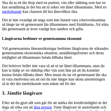
Ska du ta ett lån ihop med en partner, vän eller släkting som har en
fast anställning är det bra att ni söker om lånet tillsammans. Med en
medsökande
kan chansen till bra lånevillkor öka.
Det är inte ovanligt att unga som inte hunnit vara yrkesverksamma
så länge tar ett gemensamt lån tillsammans med föräldrarna. Att söka
lån gemensamt är även vanligt hos sambor och gifta.
Långivarna bedömer er gemensamma ekonomi
Vid gemensamma låneansökningar bedömer långivarna de sökandes
gemensamma ekonomiska situation, anställningsformer och deras
möjlighet att tillsammans betala tillbaka lånet.
Det behöver heller inte vara så att ni tar lånet tillsammans, utan du
kan ta hjälp av en släkting eller vän som litar på att du kommer
kunna betala tillbaka lånet. Men innan du tar ett gemensamt lån ska
ni vara medvetna om att om du inte längre kan sköta amorteringen
så är det din medsökande som måste stå för det.
3. Jämför långivare
Efter att du gjort allt som går för att stärka din kreditvärdighet är det
dags att söka om att
låna pengar
. Varje långivare är annorlunda och