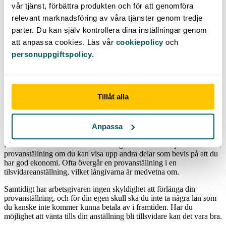
vår tjänst, förbättra produkten och för att genomföra
Visstidsanställningar, säsongsanställda och behovsanställda är
exempel på tidsbegränsade anställningsformer. Dessa
relevant marknadsföring av våra tjänster genom tredje
anställningsformer är mer flexibla för arbetsgivaren eftersom
parter. Du kan själv kontrollera dina inställningar genom
möjligheten att säga upp ett anställningskontrakt är lättare.
att anpassa cookies. Läs vår
cookiepolicy
och
När banken bedömer din kreditrisk anser de därför ofta att en
personuppgiftspolicy
.
tidsbegränsad anställningsform är mindre säker, vilket minskar dina
chanser till att få en bra ränta eller att få din låneansökan beviljad.
Bankerna gör dock alltid en helhetsbedömning över din ekonomiska
situation. Om du t.ex. taxerat en bra inkomst föregående år, äger din
bostad eller i övrigt tjänar bra kan du få lika bra lånevillkor som en
Tillåt alla
person som är fast anställd.
Lån vid provanställning
Anpassa
Precis som med en visstidsanställning kan du bli beviljad ett lån trots
provanställning om du kan visa upp andra delar som bevis på att du
har god ekonomi. Ofta övergår en provanställning i en
tilsvidareanställning, vilket långivarna är medvetna om.
Samtidigt har arbetsgivaren ingen skyldighet att förlänga din
provanställning, och för din egen skull ska du inte ta några lån som
du kanske inte kommer kunna betala av i framtiden. Har du
möjlighet att vänta tills din anställning bli tillsvidare kan det vara bra.