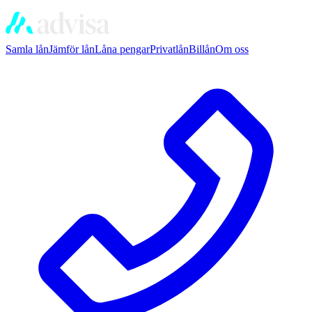
Samla lån
Jämför lån
Låna pengar
Privatlån
Billån
Om oss