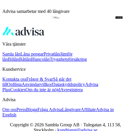
Advisa samarbetar med 40 långivare
Våra tjänster
Samla lån
Låna pengar
Privatlån
Jämför
lån
Billån
Båtlån
Blancolån
Trygghetsförsäkring
Kundservice
Kontakta oss
Frågor & Svar
Så går det
till
Ordlista
Användarvillkor
Dataskyddspolicy
Advisa
Plus
Cookies
Om du inte är nöjd
Avregistrera
Advisa
Om oss
Press
Blogg
Fråga Advisa
Långivare
Affiliate
Advisa in
English
Copyright © 2026 Sambla Group AB · Tulegatan 4, 113 58,
Stockholm ·
kundtjanst@advisa.se