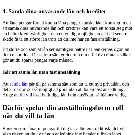
4. Samla dina nuvarande lån och krediter
Att låna pengar för att kunna låna pengar kanske låter konstigt, men
att samla dina nuvarande lån och krediter kan vara ett första steg mot
en bättre kreditvärdighet, och en ge dig möjligheten att i ett senare
skede få ta ett större lån trots att du inte har en fast anställning.
Ett större och samlat lån ser nämligen bättre ut i bankernas ögon än
flera utspridda. Dessutom sänker det ofta din effektiva ränta – vilket
gör att du sparar pengar varje månad.
Går att samla lån utan fast anställning
Att
samla lån
går till på samma sätt som att ta ett nytt privatlån, och
det är därför också möjligt att göra utan att ha en fast anställning.
Ange att du vill lösa befintliga lån i din ansökan, så hjälper vi dig.
Därför spelar din anställningsform roll
när du vill ta lån
Banken som lånar ut pengar till dig tar alltid en kreditrisk, det vill
säga risken att du av någon anledning inte betalar tillbaka lånet.