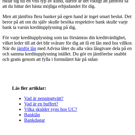
riktar sig till en viss typ av kund, därför är det viktigt att jämföra så
att du hittar det bästa möjliga erbjudandet för dig.
Men att jämföra flera banker på egen hand är inget smart beslut. Det
beror på att om du själv skulle besöka respektive bank skulle varje
bank ta varsin kreditupplysning på dig.
För varje kreditupplysning som tas försämras din kreditvärdighet,
vilket leder till att det blir svårare för dig att få ett lån med bra villkor.
När du
jämför lån
med Advisa låter du alla våra långivare dela på en
och samma kreditupplysning istället. Du gör en jämförelse snabbt
och gratis genom att fylla i formuläret här på sidan
Läs fler artiklar:
Vad är penningtvätt?
Vad är en buffert?
Vilka skulder syns hos UC?
Banklån
Bankdagar