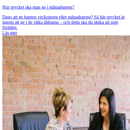
Hur mycket ska man ge i månadspeng?
Dags att ge barnen veckopeng eller månadspeng? Så här mycket är
lagom att ge i de olika åldrarna – och detta ska du tänka på som
förälder.
Läs mer