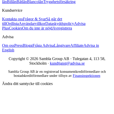
lån
Billån
Båtlån
Blancolån
Trygghetsförsäkring
Kundservice
Kontakta oss
Frågor & Svar
Så går det
till
Ordlista
Användarvillkor
Dataskyddspolicy
Advisa
Plus
Cookies
Om du inte är nöjd
Avregistrera
Advisa
Om oss
Press
Blogg
Fråga Advisa
Långivare
Affiliate
Advisa in
English
Copyright © 2026 Sambla Group AB · Tulegatan 4, 113 58,
Stockholm ·
kundtjanst@advisa.se
Sambla Group AB är en registrerad konsumentkreditförmedlare och
bostadskreditförmedlare under tillsyn av
Finansinspektionen
Ändra ditt samtycke till cookies