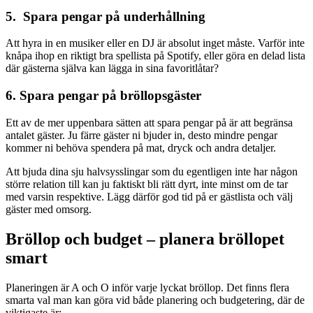
5. Spara pengar på underhållning
Att hyra in en musiker eller en DJ är absolut inget måste. Varför inte
knåpa ihop en riktigt bra spellista på Spotify, eller göra en delad lista
där gästerna själva kan lägga in sina favoritlåtar?
6. Spara pengar på bröllopsgäster
Ett av de mer uppenbara sätten att spara pengar på är att begränsa
antalet gäster. Ju färre gäster ni bjuder in, desto mindre pengar
kommer ni behöva spendera på mat, dryck och andra detaljer.
Att bjuda dina sju halvsysslingar som du egentligen inte har någon
större relation till kan ju faktiskt bli rätt dyrt, inte minst om de tar
med varsin respektive. Lägg därför god tid på er gästlista och välj
gäster med omsorg.
Bröllop och budget – planera bröllopet
smart
Planeringen är A och O inför varje lyckat bröllop. Det finns flera
smarta val man kan göra vid både planering och budgetering, där de
viktigaste är: