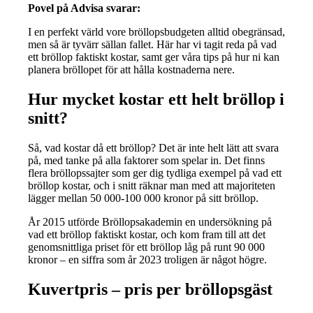
Povel på Advisa svarar:
I en perfekt värld vore bröllopsbudgeten alltid obegränsad,
men så är tyvärr sällan fallet. Här har vi tagit reda på vad
ett bröllop faktiskt kostar, samt ger våra tips på hur ni kan
planera bröllopet för att hålla kostnaderna nere.
Hur mycket kostar ett helt bröllop i
snitt?
Så, vad kostar då ett bröllop? Det är inte helt lätt att svara
på, med tanke på alla faktorer som spelar in. Det finns
flera bröllopssajter som ger dig tydliga exempel på vad ett
bröllop kostar, och i snitt räknar man med att majoriteten
lägger mellan 50 000-100 000 kronor på sitt bröllop.
År 2015 utförde Bröllopsakademin en undersökning på
vad ett bröllop faktiskt kostar, och kom fram till att det
genomsnittliga priset för ett bröllop låg på runt 90 000
kronor – en siffra som år 2023 troligen är något högre.
Kuvertpris – pris per bröllopsgäst