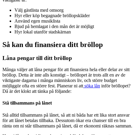
Välj gästlista med omsorg
Hyr eller köp begagnade bröllopskläder
Använd egen musiklista
Bjud på hemlagat i den mån det är möjligt
Hyr lokal utanför stadskärnan
Så kan du finansiera ditt bröllop
Låna pengar till ditt bröllop
Många väljer att låna pengar för att finansiera hela eller delar av sitt
bröllop. Detta är inte alls konstigt – bröllopet är trots allt en av de
viktigaste dagarna i många människors liv, och större budget
möjliggör ofta en större fest. Planerar ni att
söka lån
inför bröllopet?
Då är det klokt att tänka på följande:
Stå tillsammans på lånet
Stå alltid tillsammans på lånet, så att ni båda har ett lika stort ansvar
för att lånet betalas tillbaka. Dessutom ökar era chanser till en bra
ränta om ni står tillsammans på lånet, då er ekonomi räknas samman.