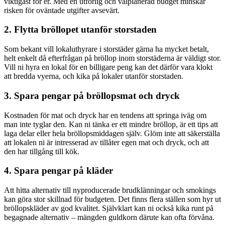
viktigast för er. Med en utförlig och välplanerad budget minskar
risken för oväntade utgifter avsevärt.
2. Flytta bröllopet utanför storstaden
Som bekant vill lokaluthyrare i storstäder gärna ha mycket betalt,
helt enkelt då efterfrågan på bröllop inom storstäderna är väldigt stor.
Vill ni hyra en lokal för en billigare peng kan det därför vara klokt
att bredda vyerna, och kika på lokaler utanför storstaden.
3. Spara pengar på bröllopsmat och dryck
Kostnaden för mat och dryck har en tendens att springa iväg om
man inte tyglar den. Kan ni tänka er ett mindre bröllop, är ett tips att
laga delar eller hela bröllopsmiddagen själv. Glöm inte att säkerställa
att lokalen ni är intresserad av tillåter egen mat och dryck, och att
den har tillgång till kök.
4. Spara pengar på kläder
Att hitta alternativ till nyproducerade brudklänningar och smokings
kan göra stor skillnad för budgeten. Det finns flera ställen som hyr ut
bröllopskläder av god kvalitet. Självklart kan ni också kika runt på
begagnade alternativ – mängden guldkorn därute kan ofta förvåna.