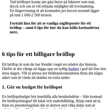
Vad bröllopet kostar per gäst beror på faktorer som mat,
dryck och om ni vill erbjuda möjlighet till övernattning.
En fingervisning är att kostnaden per kuvert normalt ligger
på runt 1 000-2 500 kronor.
Fortsätt läsa för att se vanliga utgiftsposter för ett
bröllop – samt 6 tips för hur du kan hålla kostnaderna
nere.
6 tips för ett billigare bröllop
Ett bröllop är som du har förstått i regel en relativt dyr historia.
Därför är det viktigt att lägga upp en tydlig
budget
i god tid före den
stora dagen. Vill ni pressa ner bröllopskostnaderna finns det några
saker som är värda att skänka en extra tanke:
1. Gör en budget för bröllopet
En bröllopsbudget bör innehålla alla beståndsdelar – från kostnad
för bröllopsfotograf till lokal och underhållning. Börja med att ta
fram en prioriteringslista där ni skriver ned vilka delar som är