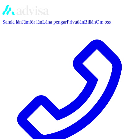
Samla lån
Jämför lån
Låna pengar
Privatlån
Billån
Om oss