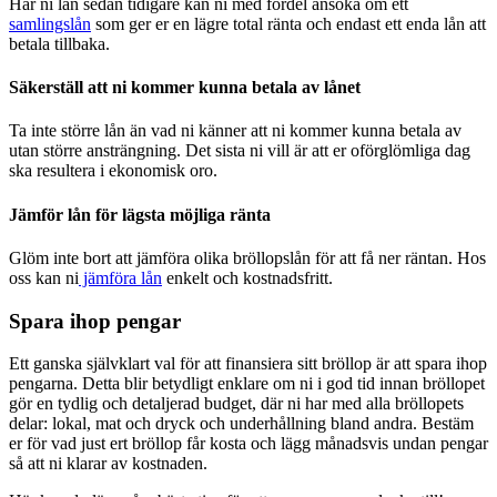
Har ni lån sedan tidigare kan ni med fördel ansöka om ett
samlingslån
som ger er en lägre total ränta och endast ett enda lån att
betala tillbaka.
Säkerställ att ni kommer kunna betala av lånet
Ta inte större lån än vad ni känner att ni kommer kunna betala av
utan större ansträngning. Det sista ni vill är att er oförglömliga dag
ska resultera i ekonomisk oro.
Jämför lån för lägsta möjliga ränta
Glöm inte bort att jämföra olika bröllopslån för att få ner räntan. Hos
oss kan ni
jämföra lån
enkelt och kostnadsfritt.
Spara ihop pengar
Ett ganska självklart val för att finansiera sitt bröllop är att spara ihop
pengarna. Detta blir betydligt enklare om ni i god tid innan bröllopet
gör en tydlig och detaljerad budget, där ni har med alla bröllopets
delar: lokal, mat och dryck och underhållning bland andra. Bestäm
er för vad just ert bröllop får kosta och lägg månadsvis undan pengar
så att ni klarar av kostnaden.