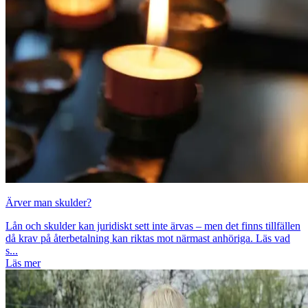
Ärver man skulder?
Lån och skulder kan juridiskt sett inte ärvas – men det finns tillfällen
då krav på återbetalning kan riktas mot närmast anhöriga. Läs vad
s...
Läs mer