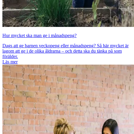
Hur mycket ska man ge i månadspeng?
Dags att ge barnen veckopeng eller månadspeng? Så här mycket är
lagom att ge i de olika åldrarna – och detta ska du tänka på som
förälder.
Läs mer