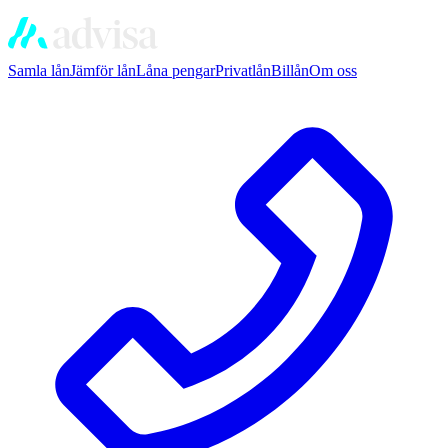
Samla lån
Jämför lån
Låna pengar
Privatlån
Billån
Om oss