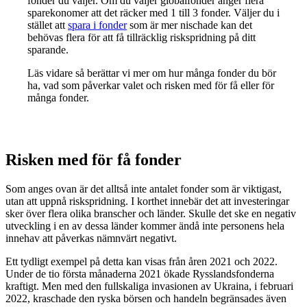
fonder du väljer. Om du väljer globalfonder anger flera
sparekonomer att det räcker med 1 till 3 fonder. Väljer du i
stället att
spara i fonder
som är mer nischade kan det
behövas flera för att få tillräcklig riskspridning på ditt
sparande.
Läs vidare så berättar vi mer om hur många fonder du bör
ha, vad som påverkar valet och risken med för få eller för
många fonder.
Risken med för få fonder
Som anges ovan är det alltså inte antalet fonder som är viktigast,
utan att uppnå riskspridning. I korthet innebär det att investeringar
sker över flera olika branscher och länder. Skulle det ske en negativ
utveckling i en av dessa länder kommer ändå inte personens hela
innehav att påverkas nämnvärt negativt.
Ett tydligt exempel på detta kan visas från åren 2021 och 2022.
Under de tio första månaderna 2021 ökade Rysslandsfonderna
kraftigt. Men med den fullskaliga invasionen av Ukraina, i februari
2022, kraschade den ryska börsen och handeln begränsades även