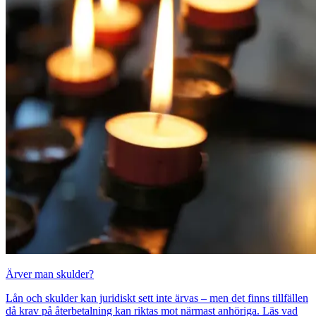
Ärver man skulder?
Lån och skulder kan juridiskt sett inte ärvas – men det finns tillfällen
då krav på återbetalning kan riktas mot närmast anhöriga. Läs vad