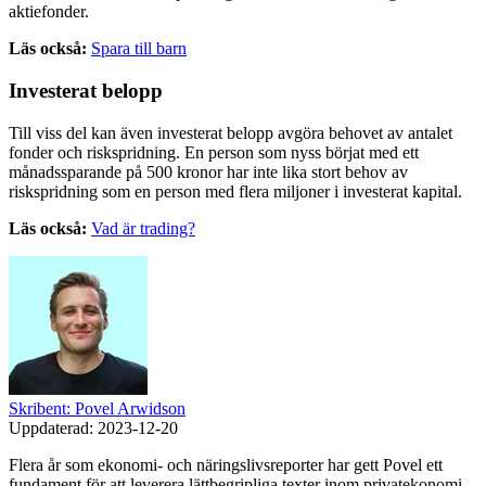
aktiefonder.
Läs också:
Spara till barn
Investerat belopp
Till viss del kan även investerat belopp avgöra behovet av antalet
fonder och riskspridning. En person som nyss börjat med ett
månadssparande på 500 kronor har inte lika stort behov av
riskspridning som en person med flera miljoner i investerat kapital.
Läs också:
Vad är trading?
Skribent: Povel Arwidson
Uppdaterad:
2023-12-20
Flera år som ekonomi- och näringslivsreporter har gett Povel ett
fundament för att leverera lättbegripliga texter inom privatekonomi