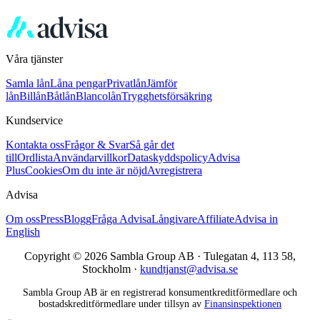
Våra tjänster
Samla lån
Låna pengar
Privatlån
Jämför
lån
Billån
Båtlån
Blancolån
Trygghetsförsäkring
Kundservice
Kontakta oss
Frågor & Svar
Så går det
till
Ordlista
Användarvillkor
Dataskyddspolicy
Advisa
Plus
Cookies
Om du inte är nöjd
Avregistrera
Advisa
Om oss
Press
Blogg
Fråga Advisa
Långivare
Affiliate
Advisa in
English
Copyright © 2026 Sambla Group AB · Tulegatan 4, 113 58,
Stockholm ·
kundtjanst@advisa.se
Sambla Group AB är en registrerad konsumentkreditförmedlare och
bostadskreditförmedlare under tillsyn av
Finansinspektionen