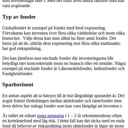
som investeringar sker i. Men det finns även andra faktorer som kan
vara avgörande.
Typ av fonder
Globalfonder är exempel på fonder med bred exponering.
Förvaltarna kan investera över flera olika världsdelar och inom olika
branscher. Väljs dessa kan man alltså ha färre antal fonder. Det
beror på att de, utifrån dess exponering mot flera olika marknader,
har god riskspridning.
Det kan jämföras mot nischade fonder där investeringarna blir
betydligt mer koncentrerade inom en bransch eller ett område. Några
exempel på nischade fonder är Läkemedelsfonder, Indienfonder och
Fastighetsfonder.
Sparhorisont
En annan aspekt att ta hänsyn till är hur långsiktigt sparandet är. Det
avgör främst fördelningen mellan aktiefonder och räntefonder men
även delvis hur många fonder som kan vara lämpligt att investera i.
Är målet att enbart
spara pengarna
i 1 – 2 år rekommenderas oftast
en korträntefond med låg risk. I detta fall kan det räcka med en enda
fond då behovet av riskspridning inom räntefonder är lägre än inom