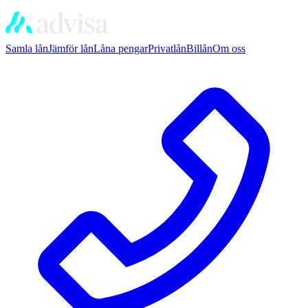
Samla lån
Jämför lån
Låna pengar
Privatlån
Billån
Om oss