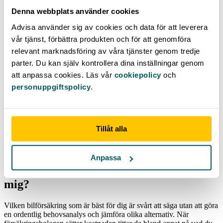
Krishjälp
Räddning
Denna webbplats använder cookies
Rättsskydd – Exempelvis vid krock
Advisa använder sig av cookies och data för att leverera
Vad är en helförsäkring?
vår tjänst, förbättra produkten och för att genomföra
relevant marknadsföring av våra tjänster genom tredje
En helförsäkring är den mest omfattande bilförsäkringen du kan
parter. Du kan själv kontrollera dina inställningar genom
teckna. Den innefattar utöver skydden som täcks av halv- och
att anpassa cookies. Läs vår
cookiepolicy
och
trafikförsäkringarna även en vagnskadeförsäkring. Det innebär att
personuppgiftspolicy
.
bilförsäkringen även täcker mot skador på ditt egna fordon.
Eftersom premien för en helförsäkring ofta är några tusenlappar
dyrare än trafik- och halvförsäkring rekommenderas den främst för
bilar som är lite dyrare.
Tillåt alla
Läs också:
Inkomstförsäkring
Låneskydd
Anpassa
Vilken är den bästa bilförsäkringen för
mig?
Vilken bilförsäkring som är bäst för dig är svårt att säga utan att göra
en ordentlig behovsanalys och jämföra olika alternativ. När