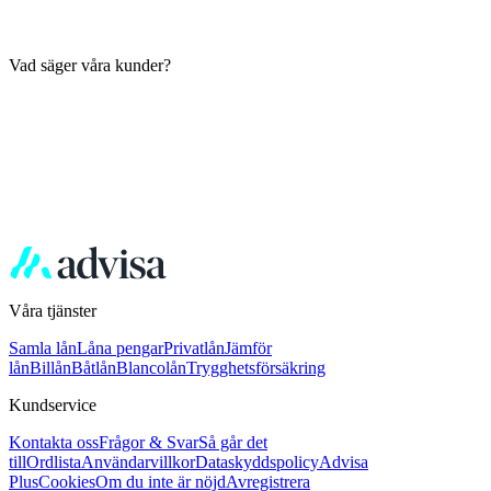
Vad säger våra kunder?
Våra tjänster
Samla lån
Låna pengar
Privatlån
Jämför
lån
Billån
Båtlån
Blancolån
Trygghetsförsäkring
Kundservice
Kontakta oss
Frågor & Svar
Så går det
till
Ordlista
Användarvillkor
Dataskyddspolicy
Advisa
Plus
Cookies
Om du inte är nöjd
Avregistrera