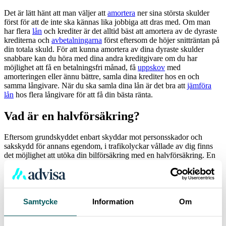
Det är lätt hänt att man väljer att
amortera
ner sina största skulder
först för att de inte ska kännas lika jobbiga att dras med. Om man
har flera
lån
och krediter är det alltid bäst att amortera av de dyraste
krediterna och
avbetalningarna
först eftersom de höjer snitträntan på
din totala skuld. För att kunna amortera av dina dyraste skulder
snabbare kan du höra med dina andra kreditgivare om du har
möjlighet att få en betalningsfri månad, få
uppskov
med
amorteringen eller ännu bättre, samla dina krediter hos en och
samma långivare. När du ska samla dina lån är det bra att
jämföra
lån
hos flera långivare för att få din bästa ränta.
Vad är en halvförsäkring?
Eftersom grundskyddet enbart skyddar mot personsskador och
sakskydd för annans egendom, i trafikolyckar vållade av dig finns
det möjlighet att utöka din bilförsäkring med en halvförsäkring. En
sådan försäkring innefattar grundskyddet samt ger även ersättning
mot:
Brand
Skador på glasrutor – Exempelvis stenskott
Samtycke
Information
Om
Stöld
Vissa maskin- och elektronikskador