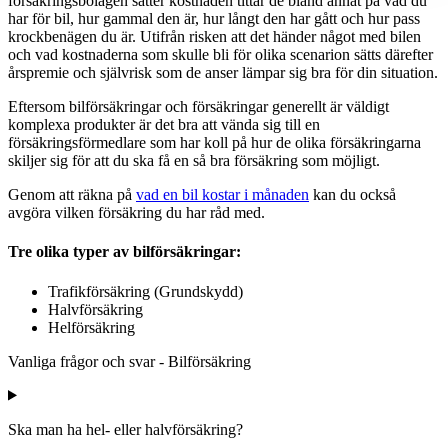
försäkringsbolagen sätter kostnaden tittar de bland annat på vad du
har för bil, hur gammal den är, hur långt den har gått och hur pass
krockbenägen du är. Utifrån risken att det händer något med bilen
och vad kostnaderna som skulle bli för olika scenarion sätts därefter
årspremie och självrisk som de anser lämpar sig bra för din situation.
Eftersom bilförsäkringar och försäkringar generellt är väldigt
komplexa produkter är det bra att vända sig till en
försäkringsförmedlare som har koll på hur de olika försäkringarna
skiljer sig för att du ska få en så bra försäkring som möjligt.
Genom att räkna på
vad en bil kostar i månaden
kan du också
avgöra vilken försäkring du har råd med.
Tre olika typer av bilförsäkringar:
Trafikförsäkring (Grundskydd)
Halvförsäkring
Helförsäkring
Vanliga frågor och svar - Bilförsäkring
Ska man ha hel- eller halvförsäkring?