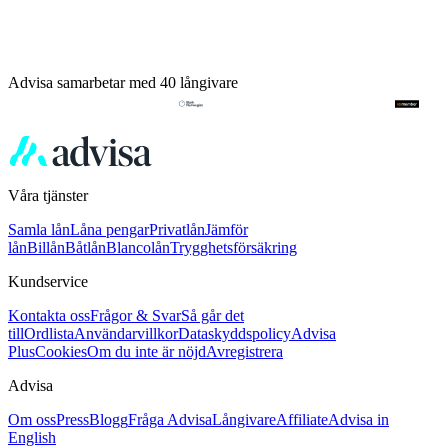
Advisa samarbetar med 40 långivare
Våra tjänster
Samla lån
Låna pengar
Privatlån
Jämför
lån
Billån
Båtlån
Blancolån
Trygghetsförsäkring
Kundservice
Kontakta oss
Frågor & Svar
Så går det
till
Ordlista
Användarvillkor
Dataskyddspolicy
Advisa
Plus
Cookies
Om du inte är nöjd
Avregistrera
Advisa
Om oss
Press
Blogg
Fråga Advisa
Långivare
Affiliate
Advisa in
English