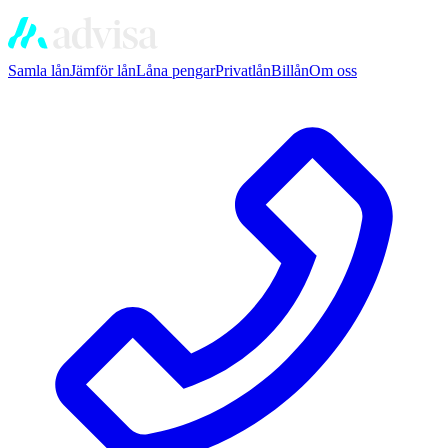
Samla lån
Jämför lån
Låna pengar
Privatlån
Billån
Om oss