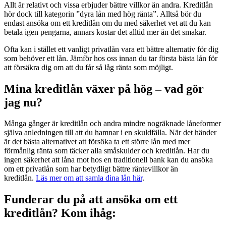
Allt är relativt och vissa erbjuder bättre villkor än andra. Kreditlån
hör dock till kategorin ”dyra lån med hög ränta”. Alltså bör du
endast ansöka om ett kreditlån om du med säkerhet vet att du kan
betala igen pengarna, annars kostar det alltid mer än det smakar.
Ofta kan i stället ett vanligt privatlån vara ett bättre alternativ för dig
som behöver ett lån. Jämför hos oss innan du tar första bästa lån för
att försäkra dig om att du får så låg ränta som möjligt.
Mina kreditlån växer på hög – vad gör
jag nu?
Många gånger är kreditlån och andra mindre nogräknade låneformer
själva anledningen till att du hamnar i en skuldfälla. När det händer
är det bästa alternativet att försöka ta ett större lån med mer
förmånlig ränta som täcker alla småskulder och kreditlån. Har du
ingen säkerhet att låna mot hos en traditionell bank kan du ansöka
om ett privatlån som har betydligt bättre räntevillkor än
kreditlån.
Läs mer om att samla dina lån här
.
Funderar du på att ansöka om ett
kreditlån? Kom ihåg: