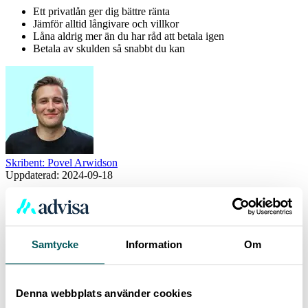
Ett privatlån ger dig bättre ränta
Jämför alltid långivare och villkor
Låna aldrig mer än du har råd att betala igen
Betala av skulden så snabbt du kan
Skribent: Povel Arwidson
Uppdaterad:
2024-09-18
Flera år som ekonomi- och näringslivsreporter har gett Povel ett
fundament för att leverera lättbegripliga texter inom privatekonomi
här på Advisa.se.
Samtycke
Information
Om
Vanliga frågor och svar - Kreditlån
Denna webbplats använder cookies