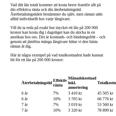
Vad ditt lån totalt kommer att kosta beror framför allt på
din effektiva ränta och din återbetalningstid.
Återbetalningstiden bestämmer du själv, men räntan sätts
alltid individuellt hos varje långivare.
Vill du ta reda på exakt hur mycket ett lån på 200 000
kronor kan kosta dig i dagsläget kan du skicka in en
ansökan hos oss. Det är kostnads- och bindningsfritt – och
genom att jämföra många långivare hittar vi den bästa
räntan åt dig.
Här är några exempel på vad totalkostnaden hade kunnat
bli för ett lån på 200 000 kronor:
Månadskostnad
Effektiv
Återbetalningstid
inkl.
Totalkost
ränta
amortering
6 år
7%
3 410 kr
45 505 kr
6 år
10%
3 705 kr
66 776 kr
7 år
7%
3 019 kr
53 560 kr
7 år
10%
3 320 kr
78 899 kr