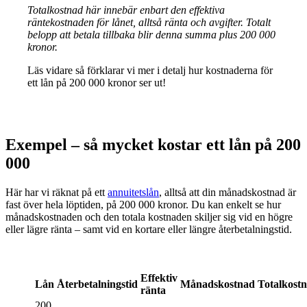
Totalkostnad här innebär enbart den effektiva
räntekostnaden för lånet, alltså ränta och avgifter. Totalt
belopp att betala tillbaka blir denna summa plus 200 000
kronor.
Läs vidare så förklarar vi mer i detalj hur kostnaderna för
ett lån på 200 000 kronor ser ut!
Exempel – så mycket kostar ett lån på 200
000
Här har vi räknat på ett
annuitetslån
, alltså att din månadskostnad är
fast över hela löptiden, på 200 000 kronor. Du kan enkelt se hur
månadskostnaden och den totala kostnaden skiljer sig vid en högre
eller lägre ränta – samt vid en kortare eller längre återbetalningstid.
Effektiv
Lån
Återbetalningstid
Månadskostnad
Totalkost
ränta
200