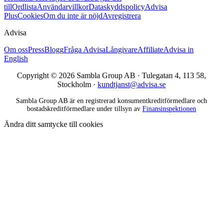
till
Ordlista
Användarvillkor
Dataskyddspolicy
Advisa
Plus
Cookies
Om du inte är nöjd
Avregistrera
Advisa
Om oss
Press
Blogg
Fråga Advisa
Långivare
Affiliate
Advisa in
English
Copyright © 2026 Sambla Group AB · Tulegatan 4, 113 58,
Stockholm ·
kundtjanst@advisa.se
Sambla Group AB är en registrerad konsumentkreditförmedlare och
bostadskreditförmedlare under tillsyn av
Finansinspektionen
Ändra ditt samtycke till cookies