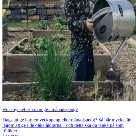
Hur mycket ska man ge i månadspeng?
Dags att ge barnen veckopeng eller månadspeng? Så här mycket är
lagom att ge i de olika åldrarna – och detta ska du tänka på som
förälder.