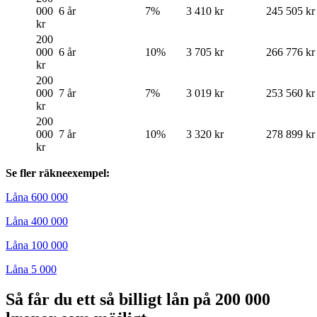
000
6 år
7%
3 410 kr
245 505 kr
kr
200
000
6 år
10%
3 705 kr
266 776 kr
kr
200
000
7 år
7%
3 019 kr
253 560 kr
kr
200
000
7 år
10%
3 320 kr
278 899 kr
kr
Se fler räkneexempel:
Låna 600 000
Låna 400 000
Låna 100 000
Låna 5 000
Så får du ett så billigt lån på 200 000