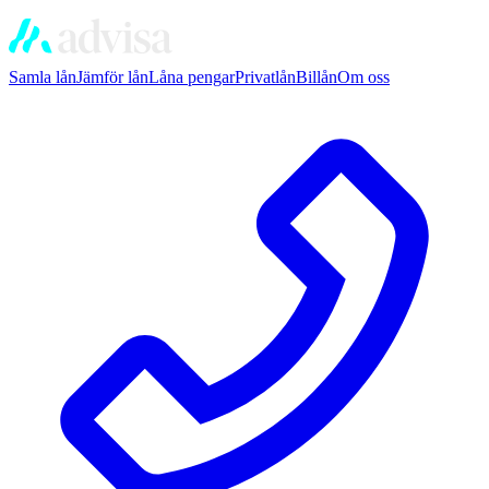
Samla lån
Jämför lån
Låna pengar
Privatlån
Billån
Om oss