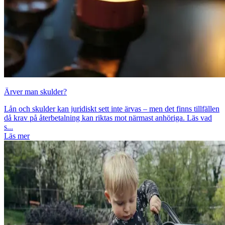
Ärver man skulder?
Lån och skulder kan juridiskt sett inte ärvas – men det finns tillfällen
då krav på återbetalning kan riktas mot närmast anhöriga. Läs vad
s...
Läs mer