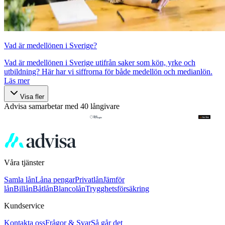
Vad är medellönen i Sverige?
Vad är medellönen i Sverige utifrån saker som kön, yrke och
utbildning? Här har vi siffrorna för både medellön och medianlön.
Läs mer
Visa fler
Advisa samarbetar med 40 långivare
Våra tjänster
Samla lån
Låna pengar
Privatlån
Jämför
lån
Billån
Båtlån
Blancolån
Trygghetsförsäkring
Kundservice
Kontakta oss
Frågor & Svar
Så går det