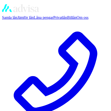
Samla lån
Jämför lån
Låna pengar
Privatlån
Billån
Om oss