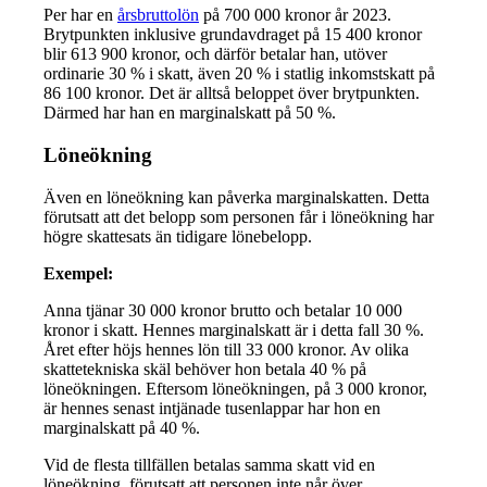
Per har en
årsbruttolön
på 700 000 kronor år 2023.
Brytpunkten inklusive grundavdraget på 15 400 kronor
blir 613 900 kronor, och därför betalar han, utöver
ordinarie 30 % i skatt, även 20 % i statlig inkomstskatt på
86 100 kronor. Det är alltså beloppet över brytpunkten.
Därmed har han en marginalskatt på 50 %.
Löneökning
Även en löneökning kan påverka marginalskatten. Detta
förutsatt att det belopp som personen får i löneökning har
högre skattesats än tidigare lönebelopp.
Exempel:
Anna tjänar 30 000 kronor brutto och betalar 10 000
kronor i skatt. Hennes marginalskatt är i detta fall 30 %.
Året efter höjs hennes lön till 33 000 kronor. Av olika
skattetekniska skäl behöver hon betala 40 % på
löneökningen. Eftersom löneökningen, på 3 000 kronor,
är hennes senast intjänade tusenlappar har hon en
marginalskatt på 40 %.
Vid de flesta tillfällen betalas samma skatt vid en
löneökning, förutsatt att personen inte når över