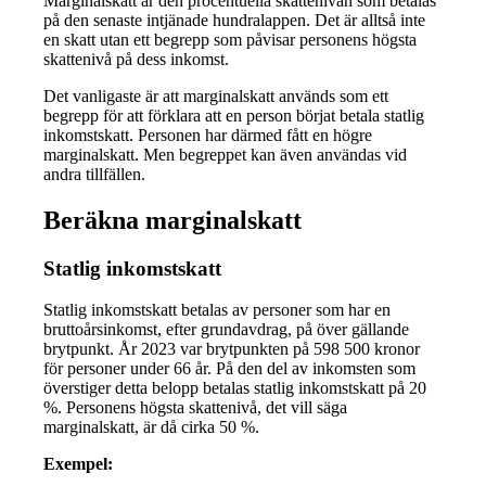
Marginalskatt är den procentuella skattenivån som betalas
på den senaste intjänade hundralappen. Det är alltså inte
en skatt utan ett begrepp som påvisar personens högsta
skattenivå på dess inkomst.
Det vanligaste är att marginalskatt används som ett
begrepp för att förklara att en person börjat betala statlig
inkomstskatt. Personen har därmed fått en högre
marginalskatt. Men begreppet kan även användas vid
andra tillfällen.
Beräkna marginalskatt
Statlig inkomstskatt
Statlig inkomstskatt betalas av personer som har en
bruttoårsinkomst, efter grundavdrag, på över gällande
brytpunkt. År 2023 var brytpunkten på 598 500 kronor
för personer under 66 år. På den del av inkomsten som
överstiger detta belopp betalas statlig inkomstskatt på 20
%. Personens högsta skattenivå, det vill säga
marginalskatt, är då cirka 50 %.
Exempel: