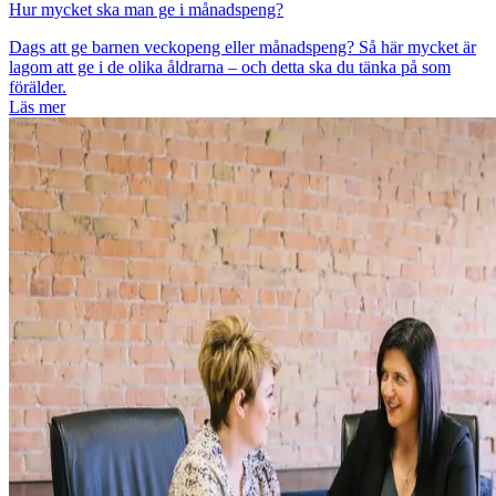
Hur mycket ska man ge i månadspeng?
Dags att ge barnen veckopeng eller månadspeng? Så här mycket är
lagom att ge i de olika åldrarna – och detta ska du tänka på som
förälder.
Läs mer