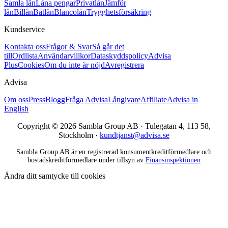
Samla lån
Låna pengar
Privatlån
Jämför
lån
Billån
Båtlån
Blancolån
Trygghetsförsäkring
Kundservice
Kontakta oss
Frågor & Svar
Så går det
till
Ordlista
Användarvillkor
Dataskyddspolicy
Advisa
Plus
Cookies
Om du inte är nöjd
Avregistrera
Advisa
Om oss
Press
Blogg
Fråga Advisa
Långivare
Affiliate
Advisa in
English
Copyright © 2026 Sambla Group AB · Tulegatan 4, 113 58,
Stockholm ·
kundtjanst@advisa.se
Sambla Group AB är en registrerad konsumentkreditförmedlare och
bostadskreditförmedlare under tillsyn av
Finansinspektionen
Ändra ditt samtycke till cookies