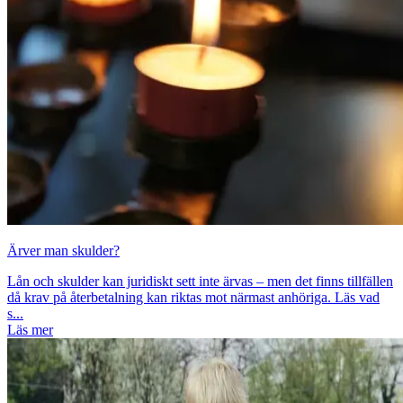
Ärver man skulder?
Lån och skulder kan juridiskt sett inte ärvas – men det finns tillfällen
då krav på återbetalning kan riktas mot närmast anhöriga. Läs vad
s...
Läs mer