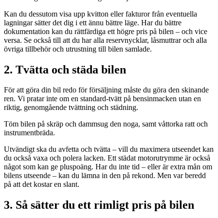
Kan du dessutom visa upp kvitton eller fakturor från eventuella
lagningar sätter det dig i ett ännu bättre läge. Har du bättre
dokumentation kan du rättfärdiga ett högre pris på bilen – och vice
versa. Se också till att du har alla reservnycklar, låsmuttrar och alla
övriga tillbehör och utrustning till bilen samlade.
2. Tvätta och städa bilen
För att göra din bil redo för försäljning måste du göra den skinande
ren. Vi pratar inte om en standard-tvätt på bensinmacken utan en
riktig, genomgående tvättning och städning.
Töm bilen på skräp och dammsug den noga, samt våttorka ratt och
instrumentbräda.
Utvändigt ska du avfetta och tvätta – vill du maximera utseendet kan
du också vaxa och polera lacken. Ett städat motorutrymme är också
något som kan ge pluspoäng. Har du inte tid – eller är extra mån om
bilens utseende – kan du lämna in den på rekond. Men var beredd
på att det kostar en slant.
3. Så sätter du ett rimligt pris på bilen