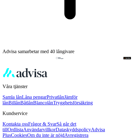
Advisa samarbetar med 40 långivare
Våra tjänster
Samla lån
Låna pengar
Privatlån
Jämför
lån
Billån
Båtlån
Blancolån
Trygghetsförsäkring
Kundservice
Kontakta oss
Frågor & Svar
Så går det
till
Ordlista
Användarvillkor
Dataskyddspolicy
Advisa
Plus
Cookies
Om du inte är nöjd
Avregistrera