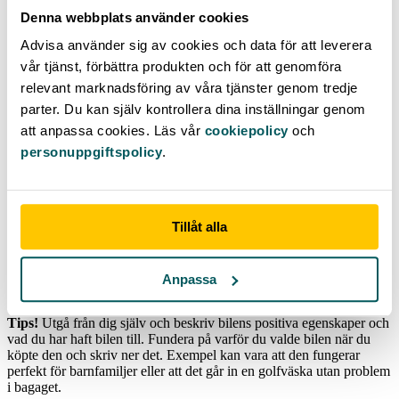
bilen mer levande ut. Fotografera bilen från marknivå, så ger den ett
Denna webbplats använder cookies
mäktigare intryck.
Advisa använder sig av cookies och data för att leverera
Säljande rubrik
vår tjänst, förbättra produkten och för att genomföra
relevant marknadsföring av våra tjänster genom tredje
Visst hade du hellre klickat på en annons där det stod “Nyservad
parter. Du kan själv kontrollera dina inställningar genom
Volkswagen Golf i gott skick” än en där det bara stod “Volkswagen
Golf”? Ge rubriken lite extra kärlek och du lär få fler besökare till
att anpassa cookies. Läs vår
cookiepolicy
och
din annons.
personuppgiftspolicy
.
Utförlig beskrivning
Det samma gäller själva annonstexten. När det bara står någon
Tillåt alla
enstaka mening kommer du inte att locka många till att kontakta dig.
Skriv i stället utförligt om bilen och få med så mycket information
som möjligt. Har du inte koll på alla specifikationer kan du söka på
registreringsnumret på Transportstyrelsen och få upp fakta om din
Anpassa
bil som kan vara vettigt att ha med i en annons.
Tips!
Utgå från dig själv och beskriv bilens positiva egenskaper och
vad du har haft bilen till. Fundera på varför du valde bilen när du
köpte den och skriv ner det. Exempel kan vara att den fungerar
perfekt för barnfamiljer eller att det går in en golfväska utan problem
i bagaget.