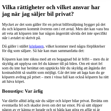
Vilka rättigheter och vilket ansvar har
jag när jag säljer bil privat?
Mycket av det som gäller för en privat bilförsäljning bygger på det
du och köparen kommit överens om i ert avtal. Men det kan vara bra
att veta att köparen inte har någon ångerrätt såvida det inte specifikt
står i avtalet ni skrivit på.
Då gäller i stället
köplagen
, vilket kommer med några förpliktelser
för dig som säljare. Så här kan man sammanfatta det:
Köparen kan inte räkna med att en begagnad bil är felfri – men du är
skyldig att upplysa om fel du känner till på bilen. Om ett stort fel
som du inte har berättat om upptäcks blir du skyldig att åtgärda det
kostnadsfritt så snabbt som möjligt. Går det inte att laga kan du ge
köparen avdrag på priset – men i vissa fall kan också köparen ha rätt
att häva köpet.
Bonustips: Var ärlig
Var därför alltid ärlig när du säljer och köper bilar privat. Berätta om
eventuella fel och skador även om det tar emot. På så sätt slipper
någon av er känna er lurade och ni båda kan göra en affär ni är