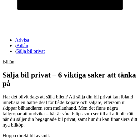
Advisa
/
Billån
/
Sälja bil privat
Billån:
Sälja bil privat – 6 viktiga saker att tänka
på
Har det blivit dags att sälja bilen? Att sälja din bil privat kan ibland
innebära en bättre deal för både köpare och säljare, eftersom ni
skippar bilhandlaren som mellanhand. Men det finns några
fallgropar att undvika – här är våra 6 tips som ser till att allt blir rätt
när du säljer din begagnade bil privat, samt hur du kan finansiera ditt
nya bilköp.
Hoppa direkt till avsnitt: