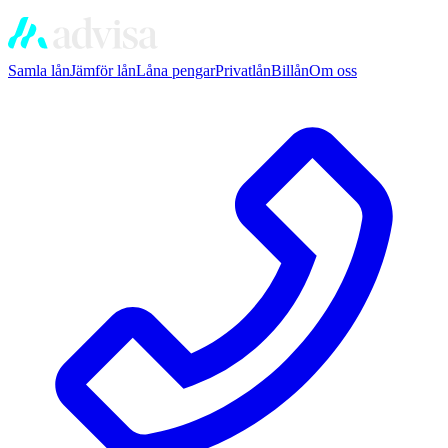
Samla lån
Jämför lån
Låna pengar
Privatlån
Billån
Om oss