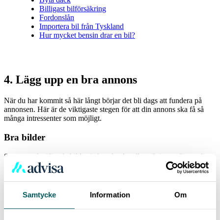
Billigast bilförsäkring
Fordonslån
Importera bil från Tyskland
Hur mycket bensin drar en bil?
4. Lägg upp en bra annons
När du har kommit så här långt börjar det bli dags att fundera på
annonsen. Här är de viktigaste stegen för att din annons ska få så
många intressenter som möjligt.
Bra bilder
Snygga och säljande bilder är kanske det allra viktigaste för att din
annons ska sticka ut och få många klick. Se till att bilen är ren och
snygg och ta bilden i bra ljus mot en neutral bakgrund. Ta sedan
många bilder in- och utvändigt där du visar upp att bilen är i gott
skick. Utelämna inte några skador – det är bättre att köparen vet om
Samtycke
Information
Om
dessa från början.
Enkla tips för snyggast bilbilder:
Ha strålkastarna tända, då ser