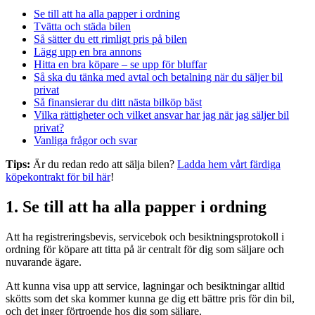
Se till att ha alla papper i ordning
Tvätta och städa bilen
Så sätter du ett rimligt pris på bilen
Lägg upp en bra annons
Hitta en bra köpare – se upp för bluffar
Så ska du tänka med avtal och betalning när du säljer bil
privat
Så finansierar du ditt nästa bilköp bäst
Vilka rättigheter och vilket ansvar har jag när jag säljer bil
privat?
Vanliga frågor och svar
Tips:
Är du redan redo att sälja bilen?
Ladda hem vårt färdiga
köpekontrakt för bil här
!
1. Se till att ha alla papper i ordning
Att ha registreringsbevis, servicebok och besiktningsprotokoll i
ordning för köpare att titta på är centralt för dig som säljare och
nuvarande ägare.
Att kunna visa upp att service, lagningar och besiktningar alltid
skötts som det ska kommer kunna ge dig ett bättre pris för din bil,
och det inger förtroende hos dig som säljare.