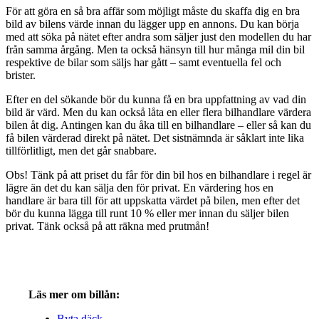
För att göra en så bra affär som möjligt måste du skaffa dig en bra
bild av bilens värde innan du lägger upp en annons. Du kan börja
med att söka på nätet efter andra som säljer just den modellen du har
från samma årgång. Men ta också hänsyn till hur många mil din bil
respektive de bilar som säljs har gått – samt eventuella fel och
brister.
Efter en del sökande bör du kunna få en bra uppfattning av vad din
bild är värd. Men du kan också låta en eller flera bilhandlare värdera
bilen åt dig. Antingen kan du åka till en bilhandlare – eller så kan du
få bilen värderad direkt på nätet. Det sistnämnda är såklart inte lika
tillförlitligt, men det går snabbare.
Obs! Tänk på att priset du får för din bil hos en bilhandlare i regel är
lägre än det du kan sälja den för privat. En värdering hos en
handlare är bara till för att uppskatta värdet på bilen, men efter det
bör du kunna lägga till runt 10 % eller mer innan du säljer bilen
privat. Tänk också på att räkna med prutmån!
Läs mer om billån:
Byta däck