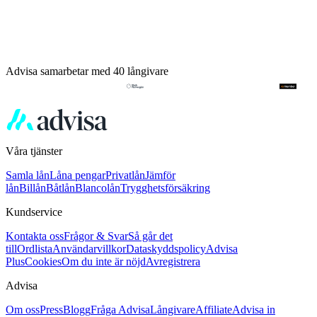
Advisa samarbetar med 40 långivare
Våra tjänster
Samla lån
Låna pengar
Privatlån
Jämför
lån
Billån
Båtlån
Blancolån
Trygghetsförsäkring
Kundservice
Kontakta oss
Frågor & Svar
Så går det
till
Ordlista
Användarvillkor
Dataskyddspolicy
Advisa
Plus
Cookies
Om du inte är nöjd
Avregistrera
Advisa
Om oss
Press
Blogg
Fråga Advisa
Långivare
Affiliate
Advisa in