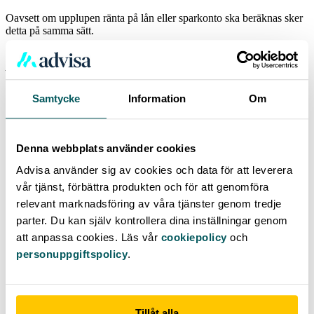
Oavsett om upplupen ränta på lån eller sparkonto ska beräknas sker
detta på samma sätt.
Upplupen ränta = Lånesumma eller Saldo * Räntesats / 365 *
Antalet dagar
Exempel:
Samtycke
Information
Om
Den första januari tecknas ett lån på 100 000 kronor med en ränta på
5%. Efter 31 dagar har en upplupen ränta uppstått på 424,65 kronor.
Denna webbplats använder cookies
Summa
= 100 000 kronor
Advisa använder sig av cookies och data för att leverera
Räntesats
= 5 %, vilket i decimalform blir 0,05
vår tjänst, förbättra produkten och för att genomföra
relevant marknadsföring av våra tjänster genom tredje
Tidsperiod
= Då räntan för lånet anges som årsränta behöver
räntekostnaden divideras med antal dagar på ett år och sedan
parter. Du kan själv kontrollera dina inställningar genom
multipliceras med antalet upplupna dagar.
att anpassa cookies. Läs vår
cookiepolicy
och
Formeln i detta fall blir alltså:
personuppgiftspolicy
.
100 000 * 0,05 / 365 * 31 = 424,65 kronor
Tillåt alla