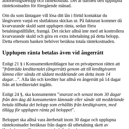
amorteringsbelopp och räntekostnad. Det är därmed den upplupna
räntekostnaden för föregående månad.
Om du som låntagare vill lösa ditt lån i förtid kontaktar du
långivaren varpå en slutfaktura skickas ut. På fakturan kommer då
kvarvarande skuld samt upplupen ränta, sedan förra
betalningstillfället, framgå. Det räcker alltså inte med att kontrollera
kvarvarande skuld och göra en extra inbetalning på detta belopp.
Detta eftersom banken behöver beräkna totala räntekostnaden.
Upplupen ränta betalas även vid ångerrätt
Enligt 21 § i Konsumentkreditlagen har en privatperson rätten att
”
frånträda kreditavtalet (ångerrätt) genom att till kreditgivaren
lämna eller sända ett sådant meddelande om detta inom 14
dagar…
”. Alla lån och krediter har alltså en ångerrätt på 14 dagar
från att kreditavtalet ingåtts.
Enligt 24 §, ska konsumenten ”
snarast och senast inom 30 dagar
från den dag då konsumenten lämnade eller sände sitt meddelande
betala tillbaka det belopp som erhållits från kreditgivaren, med
tillägg för upplupen ränta på beloppet
”.
Beloppet ska alltså vara återbetalt inom 30 dagar och upplupna
räntekostnader beräknas från dagen då utbetalning skett av