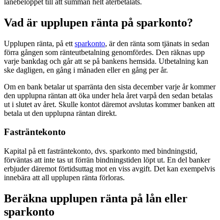
lånebeloppet till att summan helt återbetalats.
Vad är upplupen ränta på sparkonto?
Upplupen ränta, på ett
sparkonto
, är den ränta som tjänats in sedan
förra gången som ränteutbetalning genomfördes. Den räknas upp
varje bankdag och går att se på bankens hemsida. Utbetalning kan
ske dagligen, en gång i månaden eller en gång per år.
Om en bank betalar ut sparränta den sista december varje år kommer
den upplupna räntan att öka under hela året varpå den sedan betalas
ut i slutet av året. Skulle kontot däremot avslutas kommer banken att
betala ut den upplupna räntan direkt.
Fasträntekonto
Kapital på ett fasträntekonto, dvs. sparkonto med bindningstid,
förväntas att inte tas ut förrän bindningstiden löpt ut. En del banker
erbjuder däremot förtidsuttag mot en viss avgift. Det kan exempelvis
innebära att all upplupen ränta förloras.
Beräkna upplupen ränta på lån eller
sparkonto