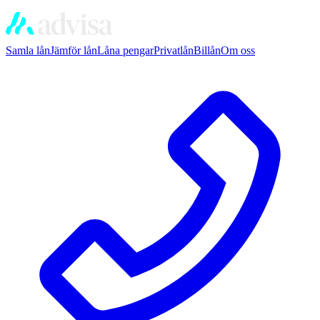
Samla lån
Jämför lån
Låna pengar
Privatlån
Billån
Om oss