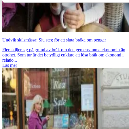
Undvik skilsmässa: Sju steg för att sluta bråka om pengar
Fler skiljer sig på grund av bråk om den gemensamma ekonomin än
otrohet. Som tur är det betydligt enklare att lösa bråk om ekonomi i
relatio...
Läs mer