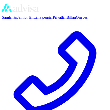
Samla lån
Jämför lån
Låna pengar
Privatlån
Billån
Om oss