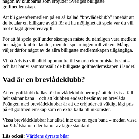
någon av klubbarna som erbjuder Sveriges billigaste
golfmedlemskap.
Att bli greenfeemedlem på en så kallad “brevlådeklubb” innebär att
du betalar en billigare avgift för att ha möjlighet att spela var du vill
mot erlagd greenfeeavgift.
För att få spela golf under säsongen måste du nämligen vara medlem
hos någon klubb i landet, men det spelar ingen roll vilken. Många
väljer därför något av de allra billigaste medlemskapen tillgängliga.
Vi på Advisa vill alltid uppmuntra till smarta ekonomiska beslut –
och här har vi sammanställt de billigaste golfmedlemskapen i landet!
Vad är en brevlådeklubb?
Att en golfklubb kallas för brevlådeklubb beror på att de i vissa fall
helt saknar bana – och att klubben endast består av en brevlåda.
Poängen med brevlådeklubbar är att de erbjuder ett väldigt lågt pris
på ett golfmedlemskap som en extra källa till inkomster.
Vissa brevlådeklubbar har alltså inte ens en egen bana – medan vissa
har 9-hålsbanor eller banor av lägre standard.
Läs också:
Världens dyraste bilar