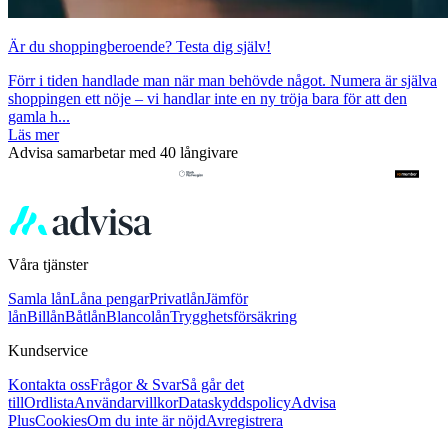
Är du shoppingberoende? Testa dig själv!
Förr i tiden handlade man när man behövde något. Numera är själva
shoppingen ett nöje – vi handlar inte en ny tröja bara för att den
gamla h...
Läs mer
Advisa samarbetar med 40 långivare
Våra tjänster
Samla lån
Låna pengar
Privatlån
Jämför
lån
Billån
Båtlån
Blancolån
Trygghetsförsäkring
Kundservice
Kontakta oss
Frågor & Svar
Så går det
till
Ordlista
Användarvillkor
Dataskyddspolicy
Advisa
Plus
Cookies
Om du inte är nöjd
Avregistrera