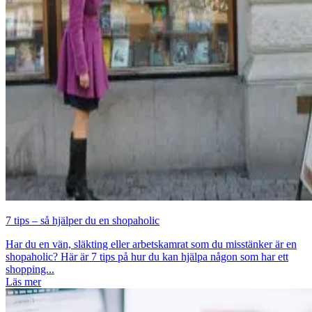
7 tips – så hjälper du en shopaholic
Har du en vän, släkting eller arbetskamrat som du misstänker är en
shopaholic? Här är 7 tips på hur du kan hjälpa någon som har ett
shopping...
Läs mer