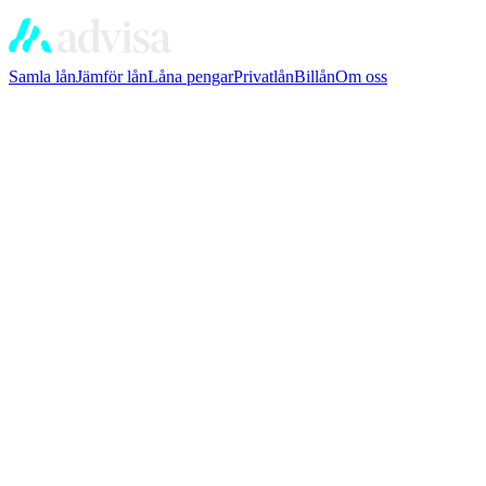
Samla lån
Jämför lån
Låna pengar
Privatlån
Billån
Om oss