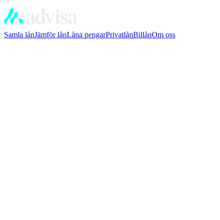
Samla lån
Jämför lån
Låna pengar
Privatlån
Billån
Om oss