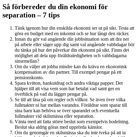
Så förbereder du din ekonomi för
separation – 7 tips
Tänk igenom hur din enskilda ekonomi ser ut på sikt. Testa att
göra en budget med en inkomst och se hur långt den räcker.
Innan du gör val angående din jobbsituation som att dra ner
på arbete eller säger upp dig samt val angående vabbdagar bör
du tänka på hur det påverkar din ekonomi på sikt. Finns det
möjlighet att dela upp föräldraledigheten och vabbdagarna
sinsemellan?
Om du väljer att jobba mindre kan du kräva en ekonomisk
kompensation av din partner. Till exempel pengar på ett
pensionskonto.
Spara kvitton, bankutdrag och andra viktiga papper. Det
hjälper till att visa vem som har betalat vad samt ger en
överblick på vad du lägger pengar på.
Se till att läsa på om regler och villkor. Se även över vilka
fullmakter ni har mellan varandra. Föräldrar som sparar till
sina barn kan behöva se över sparandet och eventuella
fullmakter vid skilsmässa eller separation.
Vänta med att fatta större beslut som exempelvis bodelning.
Beslut ska aldrig göras med upprörda känslor.
Om du genomgår en skilsmässa ska du inte tveka på att ta