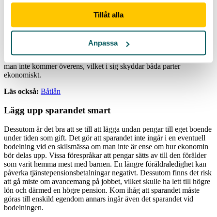
Avtalet ska vara skriftligt och undertecknad av båda parter. Har ett
Tillåt alla
samboavtal upprättats är det bra att tänka på att inte den ena partnern
står för köp av bil och båt bland annat – så kallade kapitalvaror
medan den andra står för inköp av exempelvis mat och kläder till
Anpassa
barnen – så kallade förbrukningsvaror. Risken finns att ena parten
står utan några kapitalvaror alls. Är man gift görs en bodelning om
man inte kommer överens, vilket i sig skyddar båda parter
ekonomiskt.
Läs också:
Båtlån
Lägg upp sparandet smart
Dessutom är det bra att se till att lägga undan pengar till eget boende
under tiden som gift. Det gör att sparandet inte ingår i en eventuell
bodelning vid en skilsmässa om man inte är ense om hur ekonomin
bör delas upp. Vissa förespråkar att pengar sätts av till den förälder
som varit hemma mest med barnen. En längre föräldraledighet kan
påverka tjänstepensionsbetalningar negativt. Dessutom finns det risk
att gå miste om avancemang på jobbet, vilket skulle ha lett till högre
lön och därmed en högre pension. Kom ihåg att sparandet måste
göras till enskild egendom annars ingår även det sparandet vid
bodelningen.