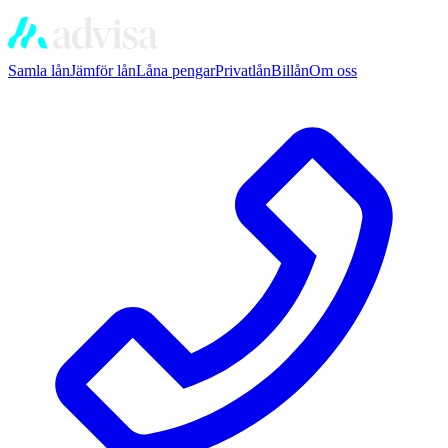
Samla lån
Jämför lån
Låna pengar
Privatlån
Billån
Om oss