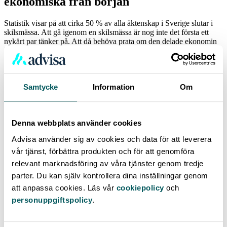
ekonomiska från början
Statistik visar på att cirka 50 % av alla äktenskap i Sverige slutar i
skilsmässa. Att gå igenom en skilsmässa är nog inte det första ett
nykärt par tänker på. Att då behöva prata om den delade ekonomin
kan verka mindre viktigt och prioriteras ofta bort. Men har du inte
tänkt igenom ekonomin innan en separation sker kan du i värsta fall
stå tomhänt utan ett ekonomiskt skyddsnät.
Frågor att ställa sig innan skilsmässan är ett faktum är bland annat
Samtycke
Information
Om
huruvida du kommer att klara dig på en inkomst. Behöver du flytta
till en mindre bostad? Kommer du behöva ändra din livsstil?
Har du barn är det ännu viktigare att veta att ekonomin går runt och
Denna webbplats använder cookies
helst vill man försöka undvika att flytta långt bort då barnen behöver
Advisa använder sig av cookies och data för att leverera
byta skola. Så titta på vad bostäder i närheten kostar och om de är
lämpliga för din ekonomi idag.
vår tjänst, förbättra produkten och för att genomföra
relevant marknadsföring av våra tjänster genom tredje
Dela upp inköp av kapital- och förbrukningsvaror
parter. Du kan själv kontrollera dina inställningar genom
att anpassa cookies. Läs vår
cookiepolicy
och
Om du och din partner flyttar till en ny bostad tillsammans äger ni,
enligt bodelningsreglerna, boendet tillsammans, oavsett vem som
personuppgiftspolicy
.
betalat för bostaden. Vid en separation delas bostaden mellan er två.
Detta kan dock undvikas genom att skriva på ett samboavtal där
bodelningsregler kan avtalas bort.