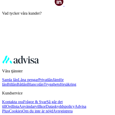
Vad tycker våra kunder?
Våra tjänster
Samla lån
Låna pengar
Privatlån
Jämför
lån
Billån
Båtlån
Blancolån
Trygghetsförsäkring
Kundservice
Kontakta oss
Frågor & Svar
Så går det
till
Ordlista
Användarvillkor
Dataskyddspolicy
Advisa
Plus
Cookies
Om du inte är nöjd
Avregistrera